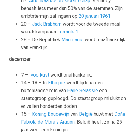
het
Amerikaanse
presidentschap
. Kennedy
behaalt iets meer dan 50% van de stemmen. Zijn
ambtstermijn zal ingaan op
20 januari
1961
.
20 –
Jack Brabham
wordt voor de tweede maal
wereldkampioen
Formule 1
.
28 – De Republiek
Mauritanië
wordt onafhankelijk
van Frankrijk.
december
7 –
Ivoorkust
wordt onafhankelijk.
14 – 18 – In
Ethiopië
wordt tijdens een
buitenlandse reis van
Haile Selassie
een
staatsgreep gepleegd. De staatsgreep mislukt en
er vallen honderden doden.
15 –
Koning Boudewijn
van
België
huwt met
Doña
Fabiola de Mora y Aragón
. België heeft zo na 25
jaar weer een koningin.