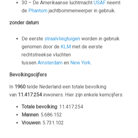
30 – De Amerikaanse luchtmacht
USAF
neemt
de
Phantom
jachtbommenwerper in gebruik.
zonder datum
De eerste
straalvliegtuigen
worden in gebruik
genomen door de
KLM
met de eerste
rechtstreekse vluchten
tussen
Amsterdam
en
New York
.
Bevolkingscijfers
In
1960
telde Nederland een totale bevolking
van
11.417.254
inwoners. Hier zijn enkele kerncijfers:
Totale bevolking
: 11.417.254
Mannen
: 5.686.152
Vrouwen
: 5.731.102