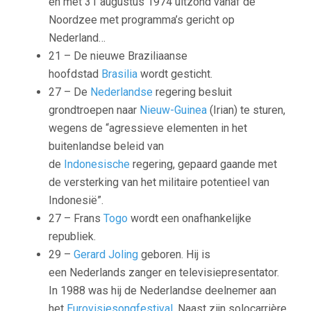
en met 31 augustus 1974 uitzond vanaf de
Noordzee met programma’s gericht op
Nederland…
21 – De nieuwe Braziliaanse
hoofdstad
Brasilia
wordt gesticht.
27 – De
Nederlandse
regering besluit
grondtroepen naar
Nieuw-Guinea
(Irian) te sturen,
wegens de “agressieve elementen in het
buitenlandse beleid van
de
Indonesische
regering, gepaard gaande met
de versterking van het militaire potentieel van
Indonesië”.
27 – Frans
Togo
wordt een onafhankelijke
republiek.
29 –
Gerard Joling
geboren. Hij is
een Nederlands zanger en televisiepresentator.
In 1988 was hij de Nederlandse deelnemer aan
het
Eurovisiesongfestival
. Naast zijn solocarrière