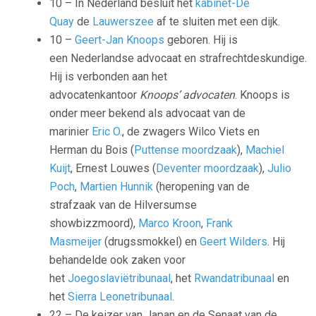
10 – In Nederland besluit het
kabinet-De
Quay
de
Lauwerszee
af te sluiten met een dijk.
10 –
Geert-Jan Knoops
geboren. Hij is
een Nederlandse advocaat en strafrechtdeskundige.
Hij is verbonden aan het
advocatenkantoor
Knoops’ advocaten
. Knoops is
onder meer bekend als advocaat van de
marinier
Eric O.
, de zwagers Wilco Viets en
Herman du Bois (
Puttense moordzaak
),
Machiel
Kuijt
, Ernest Louwes (
Deventer moordzaak
),
Julio
Poch
,
Martien Hunnik
(heropening van de
strafzaak van de Hilversumse
showbizzmoord),
Marco Kroon
,
Frank
Masmeijer
(drugssmokkel) en
Geert Wilders
.
Hij
behandelde ook zaken voor
het
Joegoslaviëtribunaal
, het
Rwandatribunaal
en
het
Sierra Leonetribunaal
.
22 – De keizer van Japan en de Senaat van de