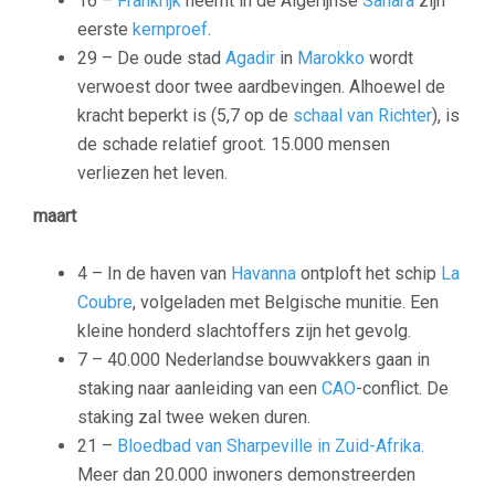
16 –
Frankrijk
neemt in de Algerijnse
Sahara
zijn
eerste
kernproef
.
29 – De oude stad
Agadir
in
Marokko
wordt
verwoest door twee aardbevingen. Alhoewel de
kracht beperkt is (5,7 op de
schaal van Richter
), is
de schade relatief groot. 15.000 mensen
verliezen het leven.
maart
4 – In de haven van
Havanna
ontploft het schip
La
Coubre
, volgeladen met Belgische munitie. Een
kleine honderd slachtoffers zijn het gevolg.
7 – 40.000 Nederlandse bouwvakkers gaan in
staking naar aanleiding van een
CAO
-conflict. De
staking zal twee weken duren.
21 –
Bloedbad van Sharpeville in Zuid-Afrika.
Meer dan 20.000 inwoners demonstreerden