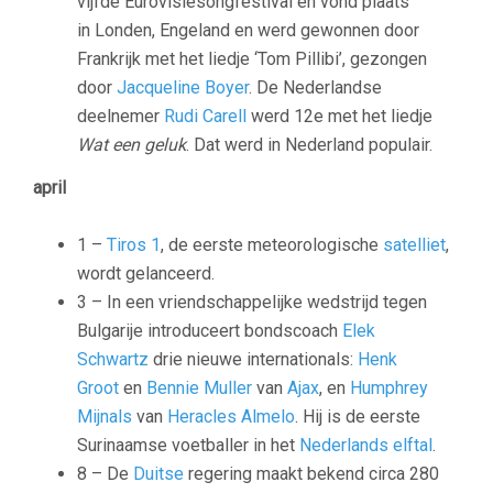
vijfde Eurovisiesongfestival en vond plaats
in Londen, Engeland en werd gewonnen door
Frankrijk met het liedje ‘Tom Pillibi’, gezongen
door
Jacqueline Boyer
. De Nederlandse
deelnemer
Rudi Carell
werd 12e met het liedje
Wat een geluk
. Dat werd in Nederland populair.
april
1 –
Tiros 1
, de eerste meteorologische
satelliet
,
wordt gelanceerd.
3 – In een vriendschappelijke wedstrijd tegen
Bulgarije introduceert bondscoach
Elek
Schwartz
drie nieuwe internationals:
Henk
Groot
en
Bennie Muller
van
Ajax
, en
Humphrey
Mijnals
van
Heracles Almelo
. Hij is de eerste
Surinaamse voetballer in het
Nederlands elftal
.
8 – De
Duitse
regering maakt bekend circa 280