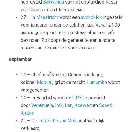
hoofdstad
Bakwanga
van het opstandige Kasaï
en richten er een bloedbad aan.
27 – In
Maastricht
wordt een
avondklok
ingesteld
voor jongeren onder de achttien jaar. Vanaf 21.00
uur mogen zij zich niet op straat of in een café
bevinden. Zo hoopt de gemeente een einde te
maken aan de overlast voor vrouwen.
september
14
– Chef-staf van het Congolese leger,
kolonel
Mobutu
, grijpt de macht.
Lumumba
wordt
vastgenomen.
14 – In Bagdad wordt de
OPEC
opgericht
door
Venezuela
,
Irak
,
Iran
,
Koeweit
en
Saoedi-
Arabië
.
22 – De
Federatie van Mali
onafhankelijk
verklaard.