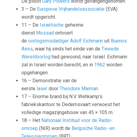
De piloot
Gary Powers
wordt gevangengenomen.
3 – De
Europese Vrijhandelsassociatie
(EVA)
wordt opgericht.
11 – De
Israëlische
geheime
dienst
Mossad
ontvoert
de
oorlogsmisdadiger
Adolf Eichmann
uit
Buenos
Aires
, waar hij sinds het einde van de
Tweede
Wereldoorlog
had gewoond, naar Israël. Eichmann
zal in Israël worden berecht, en in
1962
worden
opgehangen.
16 – Demonstratie van de
eerste
laser
door
Theodore Maiman
.
17 – Enorme brand bij N.V. Wehkamp’s
fabriekskantoor te Dedemsvaart verwoest het
volledige magazijngebouw van 45 × 105 m.
18 – Het
Nationaal Instituut voor de Radio-
omroep
(NIR) wordt de
Belgische Radio- en
Televisieomroep
(BRT)