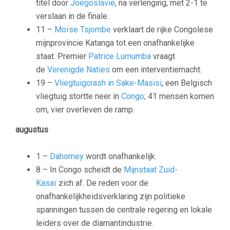
titel door
Joegoslavië
, na verlenging, met 2-1 te
verslaan in de finale.
11 –
Moïse Tsjombe
verklaart de rijke Congolese
mijnprovincie Katanga tot een onafhankelijke
staat. Premier
Patrice Lumumba
vraagt
de
Verenigde Naties
om een interventiemacht.
19 –
Vliegtuigcrash in Sake-Masisi
, een Belgisch
vliegtuig stortte neer in
Congo
; 41 mensen komen
om, vier overleven de ramp.
augustus
1 –
Dahomey
wordt onafhankelijk.
8 – In Congo scheidt de
Mijnstaat Zuid-
Kasaï
zich af. De reden voor de
onafhankelijkheidsverklaring zijn politieke
spanningen tussen de centrale regering en lokale
leiders over de diamantindustrie.