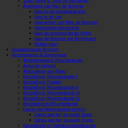
John, Ineke & Lotte op het terras.
Avonturen van Max de Boomer
Max bij de hondenkapster
Max in de tuin
Momenten met Max de Boomer
Hertogdom Maxandrië
Max op avontuur bij de Rotte
Max de Boomer als Bodyguard
Ridder Max
Genealogische Bronnen
Geschiedenis & Genealogie
Aardrijkskundig Woordenboek
Armorial Général
Atlas Maior van Blaeu
Biografisch Woordenboek I
Biografisch Portaal
Biografisch Woordenboek II
Biografisch Woordenboek III
Biografisch Woordenboek IV
Biographisch Woordenboek
Canon van Nederland en regio’s
Canon van het geslacht Braat
Canon van het geslacht Ooms
Genealogie en Stamboomonderzoek