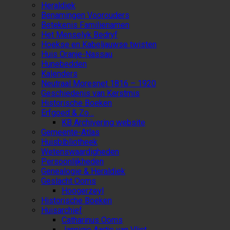
Heraldiek
Benamingen Voorouders
Betekenis Familienamen
Het Menselyk Bedryf
Hoekse en Kabeljauwse twisten
Huis Oranje-Nassau
Hunebedden
Kalenders
Neutraal Moresnet 1816 – 1920
Geschiedenis van Kerstmis
Historische Boeken
Erfgoed & Zo…
KB Archivering website
Gemeente-Atlas
Huisbibliotheek
Wetenswaardigheden
Persoonlijkheden
Genealogie & Heraldiek
Geslacht Ooms
Hoogerzeyl
Historische Boeken
Huisarchief
Catharinus Ooms
Jannigje Aartje van Vliet