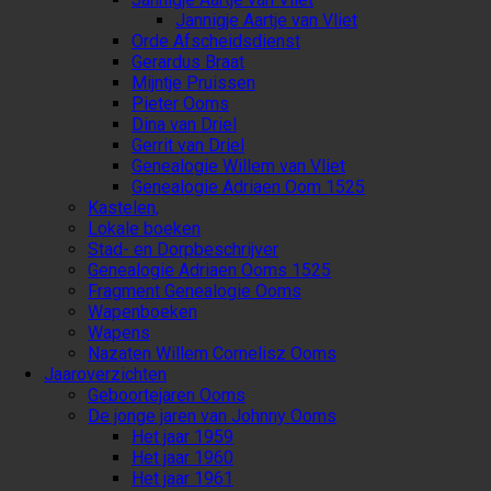
Jannigje Aartje van Vliet
Orde Afscheidsdienst
Gerardus Braat
Mijntje Pruissen
Pieter Ooms
Dina van Driel
Gerrit van Driel
Genealogie Willem van Vliet
Genealogie Adriaen Oom 1525
Kastelen,
Lokale boeken
Stad- en Dorpbeschrijver
Genealogie Adriaen Ooms 1525
Fragment Genealogie Ooms
Wapenboeken
Wapens
Nazaten Willem Cornelisz Ooms
Jaaroverzichten
Geboortejaren Ooms
De jonge jaren van Johnny Ooms
Het jaar 1959
Het jaar 1960
Het jaar 1961