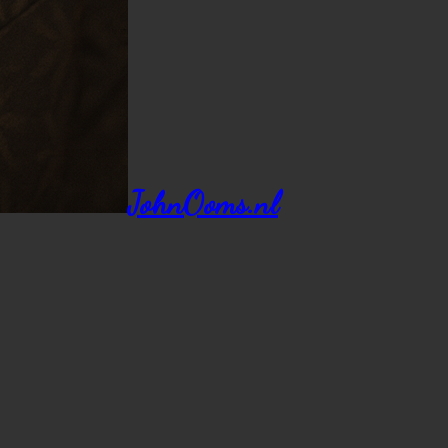
JohnOoms.nl