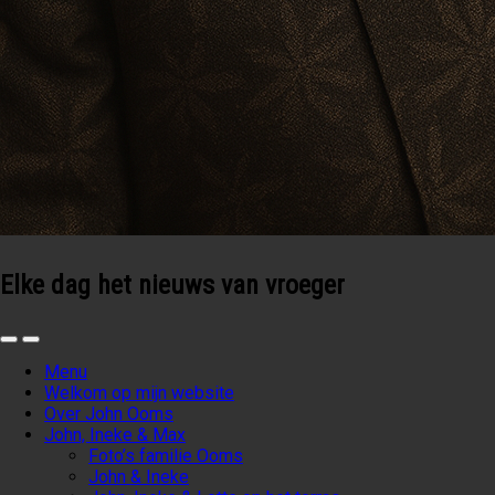
Elke dag het nieuws van vroeger
Menu
Welkom op mijn website
Over John Ooms
John, Ineke & Max
Foto’s familie Ooms
John & Ineke