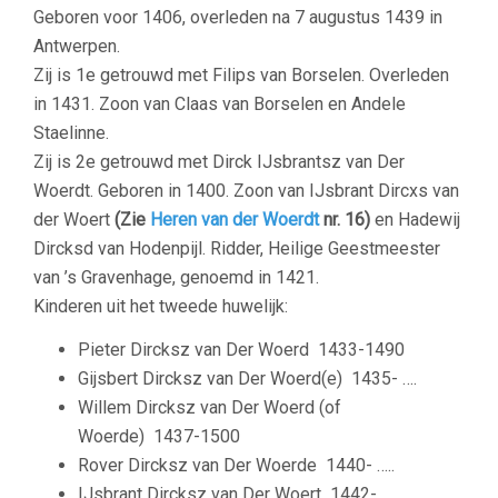
Geboren voor 1406, overleden na 7 augustus 1439 in
Antwerpen.
Zij is 1e getrouwd met Filips van Borselen. Overleden
in 1431. Zoon van Claas van Borselen en Andele
Staelinne.
Zij is 2e getrouwd met Dirck IJsbrantsz van Der
Woerdt. Geboren in 1400. Zoon van IJsbrant Dircxs van
der Woert
(Zie
Heren van der Woerdt
nr. 16)
en Hadewij
Dircksd van Hodenpijl. Ridder, Heilige Geestmeester
van ’s Gravenhage, genoemd in 1421.
Kinderen uit het tweede huwelijk:
Pieter Dircksz van Der Woerd
1433-1490
Gijsbert Dircksz van Der Woerd(e)
1435- ….
Willem Dircksz van Der Woerd (of
Woerde)
1437-1500
Rover Dircksz van Der Woerde
1440- …..
IJsbrant Dircksz van Der Woert
1442-