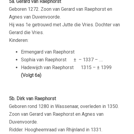
5a. Gerard van Raephorst
Geboren 1272. Zoon van Gerard van Raephorst en
Agnes van Duvenvoorde.
Hij was 1e getrouwd met Jutte die Vries. Dochter van
Gerard die Vries.
Kinderen:
Ermengard van Raephorst
Sophia van Raephorst
± – 1337 – ….
Hadewijch van Raephorst
1315 – ± 1399
(Volgt 6a)
–
5b. Dirk van Raephorst
Geboren rond 1280 in Wassenaar, overleden in 1350.
Zoon van
Gerard van Raephorst en Agnes van
Duvenvoorde.
Ridder. Hoogheemraad van Rhijnland in 1331.