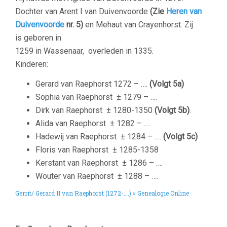
Dochter van Arent I van Duivenvoorde
(Zie
Heren van
Duivenvoorde
nr. 5)
en Mehaut van Crayenhorst. Zij
is geboren in
1259 in Wassenaar, overleden in 1335.
Kinderen:
Gerard van Raephorst 1272 – ….
(Volgt 5a)
Sophia van Raephorst
± 1279 – ….
Dirk van Raephorst
± 1280-1350
(Volgt 5b)
.
Alida van Raephorst
± 1282 – ….
Hadewij van Raephorst
± 1284 – ….
(Volgt 5c)
Floris van Raephorst
± 1285-1358
Kerstant van Raephorst
± 1286 – ….
Wouter van Raephorst
± 1288 – ….
Gerrit/ Gerard II van Raephorst (1272-….) » Genealogie Online