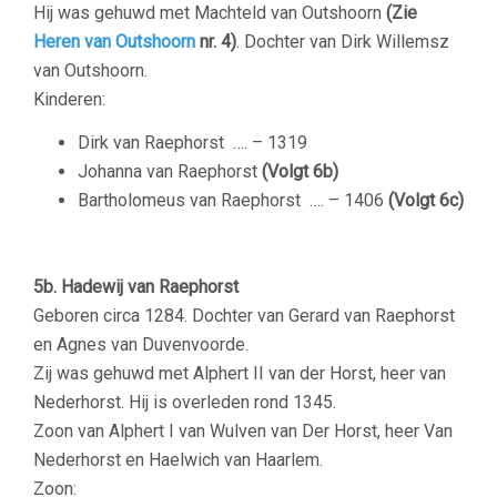
Hij was gehuwd met Machteld van Outshoorn
(Zie
Heren van Outshoorn
nr. 4)
. Dochter van Dirk Willemsz
van Outshoorn.
Kinderen:
Dirk van Raephorst ….
– 1319
Johanna van Raephorst
(Volgt 6b)
Bartholomeus van Raephorst …. –
1406
(Volgt 6c)
5b. Hadewij van Raephorst
Geboren circa 1284. Dochter van
Gerard van Raephorst
en Agnes van Duvenvoorde.
Zij was gehuwd met Alphert II van der Horst, heer van
Nederhorst. Hij is overleden rond 1345.
Zoon van Alphert I van Wulven van Der Horst, heer Van
Nederhorst en Haelwich van Haarlem.
Zoon: