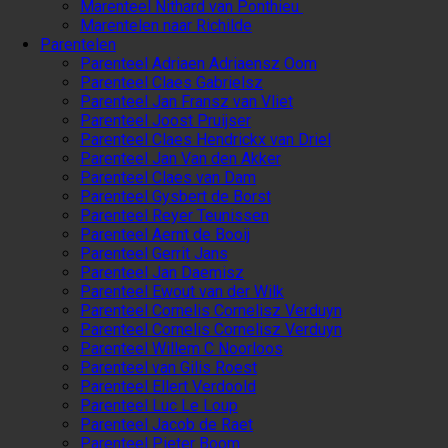
Marenteel Nithard van Ponthieu
Marentelen naar Richilde
Parentelen
Parenteel Adriaen Adriaensz Oom
Parenteel Claes Gabrielsz
Parenteel Jan Fransz van Vliet
Parenteel Joost Pruijser
Parenteel Claes Hendrickx van Driel
Parenteel Jan Van den Akker
Parenteel Claes van Dam
Parenteel Gysbert de Borst
Parenteel Reyer Teunissen
Parenteel Aernt de Booij
Parenteel Gerrit Jans
Parenteel Jan Daemisz
Parenteel Ewout van der Wilk
Parenteel Cornelis Cornelisz Verduyn
Parenteel Cornelis Cornelisz Verduyn
Parenteel Willem C Noorloos
Parenteel van Gilis Roest
Parenteel Ellert Verdoold
Parenteel Luc Le Loup
Parenteel Jacob de Raet
Parenteel Pieter Boom