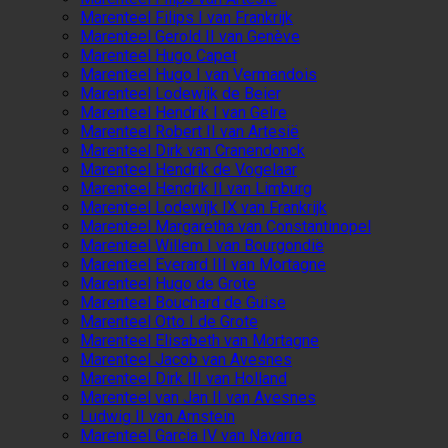
Marenteel Filips I van Frankrijk
Marenteel Gerold II van Genève
Marenteel Hugo Capet
Marenteel Hugo I van Vermandois
Marenteel Lodewijk de Beier
Marenteel Hendrik I van Gelre
Marenteel Robert II van Artesië
Marenteel Dirk van Cranendonck
Marenteel Hendrik de Vogelaar
Marenteel Hendrik II van Limburg
Marenteel Lodewijk IX van Frankrijk
Marenteel Margaretha van Constantinopel
Marenteel Willem I van Bourgondië
Marenteel Everard III van Mortagne
Marenteel Hugo de Grote
Marenteel Bouchard de Guise
Marenteel Otto I de Grote
Marenteel Elisabeth van Mortagne
Marenteel Jacob van Avesnes
Marenteel Dirk III van Holland
Marenteel van Jan II van Avesnes
Ludwig II van Arnstein
Marenteel Garcia IV van Navarra