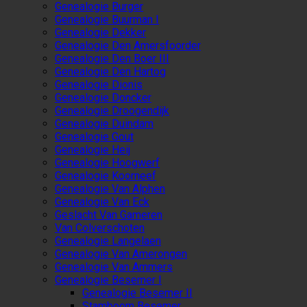
Genealogie Burger
Genealogie Buurman I
Genealogie Dekker
Genealogie Den Amersfoorder
Genealogie Den Boer III
Genealogie Den Hartog
Genealogie Dionis
Genealogie Doncker
Genealogie Droogendijk
Genealogie Duindam
Genealogie Gout
Genealogie Heij
Genealogie Hoogwerf
Genealogie Koorneef
Genealogie Van Alphen
Genealogie Van Eck
Geslacht Van Gameren
Van Colverschoten
Genealogie Langelaen
Genealogie Van Amerongen
Genealogie Van Ammers
Genealogie Besemer I
Genealogie Besemer II
Stamboom Besemer