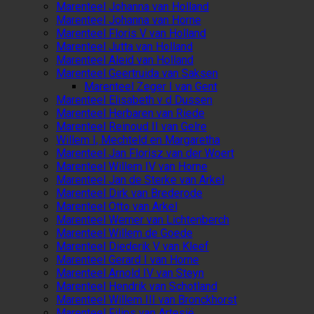
Marenteel Johanna van Holland
Marenteel Johanna van Horne
Marenteel Floris V van Holland
Marenteel Jutta van Holland
Marenteel Aleid van Holland
Marenteel Geertruida van Saksen
Marenteel Zeger I van Gent
Marenteel Elisabeth v d Dussen
Marenteel Herbaren van Riede
Marenteel Reinoud II van Gelre
Willem I, Mechteld en Margaretha
Marenteel Jan Florisz van der Woert
Marenteel Willem IV van Horne
Marenteel Jan de Sterke van Arkel
Marenteel Dirk van Brederode
Marenteel Otto van Arkel
Marenteel Werner van Lichtenberch
Marenteel Willem de Goede
Marenteel Diederik V van Kleef
Marenteel Gerard I van Horne
Marenteel Arnold IV van Steyn
Marenteel Hendrik van Schotland
Marenteel Willem III van Bronckhorst
Marenteel Filips van Artesië