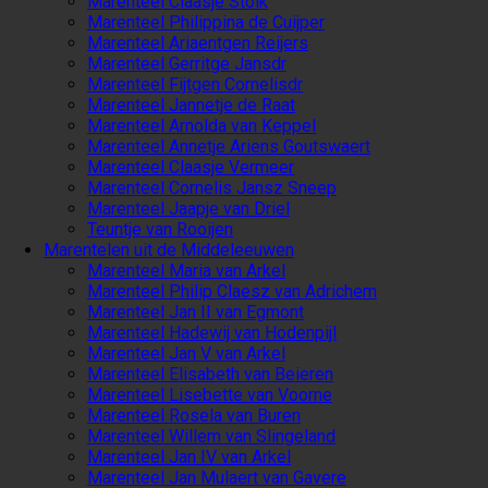
Marenteel Claasje Stolk
Marenteel Philippina de Cuijper
Marenteel Ariaentgen Reijers
Marenteel Gerritge Jansdr
Marenteel Fijtgen Cornelisdr
Marenteel Jannetje de Raat
Marenteel Arnolda van Keppel
Marenteel Annetje Ariens Goutswaert
Marenteel Claasje Vermeer
Marenteel Cornelis Jansz Sneep
Marenteel Jaapje van Driel
Teuntje van Rooijen
Marentelen uit de Middeleeuwen
Marenteel Maria van Arkel
Marenteel Philip Claesz van Adrichem
Marenteel Jan II van Egmont
Marenteel Hadewij van Hodenpijl
Marenteel Jan V van Arkel
Marenteel Elisabeth van Beieren
Marenteel Lisebette van Voorne
Marenteel Rosela van Buren
Marenteel Willem van Slingeland
Marenteel Jan IV van Arkel
Marenteel Jan Mulaert van Gavere