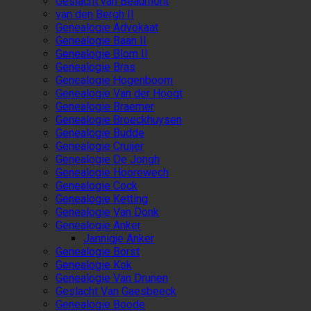
Geslacht van Beaumont
van den Bergh II
Genealogie Advokaat
Genealogie Baan II
Genealogie Blom II
Genealogie Bras
Genealogie Hogenboom
Genealogie Van der Hoogt
Genealogie Braemer
Genealogie Broeckhuysen
Genealogie Budde
Genealogie Cruijer
Genealogie De Jongh
Genealogie Hoorewech
Genealogie Cock
Genealogie Ketting
Genealogie Van Donk
Genealogie Anker
Jannigje Anker
Genealogie Borst
Genealogie Kok
Genealogie Van Drunen
Geslacht Van Gaesbeeck
Genealogie Boode