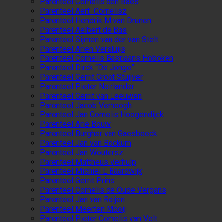
Parenteel Cornelis den Baes
Parenteel Aert Cornelisz
Parenteel Hendrik M van Drunen
Parenteel Aelbert de Bas
Parenteel Sijmen van der van Stelt
Parenteel Arien Versluijs
Parenteel Cornelis Bastiaans Hoboken
Parenteel Dirck “De Jonge”
Parenteel Gerrit Groot Stuijver
Parenteel Pieter Noirlander
Parenteel Gerrit van Leeuwen
Parenteel Jacob Verhoogh
Parenteel Jan Cornelis Hoogendijck
Parenteel Arie Bouw
Parenteel Burgher van Gaesbeeck
Parenteel Jan van Bockum
Parenteel Jan Woutersz
Parenteel Mattheus Verhulp
Parenteel Michiel L Baardwijk
Parenteel Gerrit Prins
Parenteel Cornelis de Oude Vergans
Parenteel Jan van Roijen
Parenteel Meerten Mooij
Parenteel Pieter Cornelis van Velt