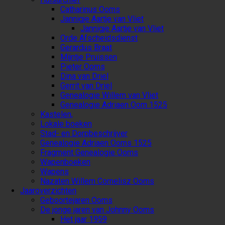
Catharinus Ooms
Jannigje Aartje van Vliet
Jannigje Aartje van Vliet
Orde Afscheidsdienst
Gerardus Braat
Mijntje Pruissen
Pieter Ooms
Dina van Driel
Gerrit van Driel
Genealogie Willem van Vliet
Genealogie Adriaen Oom 1525
Kastelen,
Lokale boeken
Stad- en Dorpbeschrijver
Genealogie Adriaen Ooms 1525
Fragment Genealogie Ooms
Wapenboeken
Wapens
Nazaten Willem Cornelisz Ooms
Jaaroverzichten
Geboortejaren Ooms
De jonge jaren van Johnny Ooms
Het jaar 1959