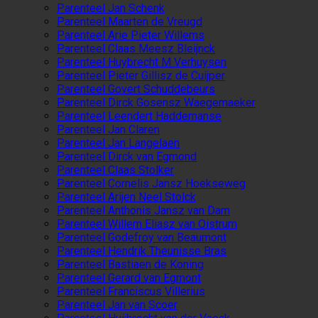
Parenteel Jan Schenk
Parenteel Maarten de Vreugd
Parenteel Arie Pieter Willems
Parenteel Claas Meesz Bleijnck
Parenteel Huybrecht M Verhuysen
Parenteel Pieter Gillisz de Cuijper
Parenteel Govert Schuddebeurs
Parenteel Dirck Gosensz Waegemaeker
Parenteel Leendert Haddemanse
Parenteel Jan Claren
Parenteel Jan Langelaen
Parenteel Dirck van Egmond
Parenteel Claas Stolker
Parenteel Cornelis Jansz Hoekseweg
Parenteel Arijen Neel Stolck
Parenteel Anthonis Jansz van Dam
Parenteel Willem Eliasz van Oistrum
Parenteel Godefroy van Beaumont
Parenteel Hendrik Theunisse Bras
Parenteel Bastiaen de Koning
Parenteel Gerard van Egmont
Parenteel Franciscus Villerius
Parenteel Jan van Scoer