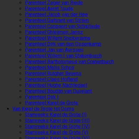
Parenteel Zeger van Riede
Parenteel Aernt Toude
Parenteel Jacob van der Hee
Parenteel Garbrant van Strijen
Parenteel Coppaert van Schipliede
Parenteel Ghleijmen Jansz
Parenteel Willem Snickerieme
Parenteel Dirk van den Ossenkamp
Parenteel Jan van Aerssen
Parenteel Willem I van Stakenborch
Parenteel Bartholomeus van Cranenburch
Parenteel Melis Schoir
Parenteel Rutgher Beijens
Parenteel Claes Hofland
Parenteel Hughe Nachtegael
Parenteel Boudijn van Duvelant
Parenteel Dirk I
Parenteel Karel de Grote
Van Karel de Grote tot Ooms
Stamreeks Karel de Grote (I)
Stamreeks Karel de Grote (III)
Stamreeks Karel de Grote (IV)
Stamreeks Karel de Grote (V)
Stamreeks Karel de Grote (VI)