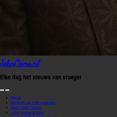
JohnOoms.nl
Elke dag het nieuws van vroeger
Menu
Welkom op mijn website
Over John Ooms
John, Ineke & Max