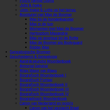
Foto’s familie Ooms
John & Ineke
John, Ineke & Lotte op het terras.
Avonturen van Max de Boomer
Max bij de hondenkapster
Max in de tuin
Momenten met Max de Boomer
Hertogdom Maxandrië
Max op avontuur bij de Rotte
Max de Boomer als Bodyguard
Ridder Max
Genealogische Bronnen
Geschiedenis & Genealogie
Aardrijkskundig Woordenboek
Armorial Général
Atlas Maior van Blaeu
Biografisch Woordenboek I
Biografisch Portaal
Biografisch Woordenboek II
Biografisch Woordenboek III
Biografisch Woordenboek IV
Biographisch Woordenboek
Canon van Nederland en regio’s
Canon van het geslacht Braat