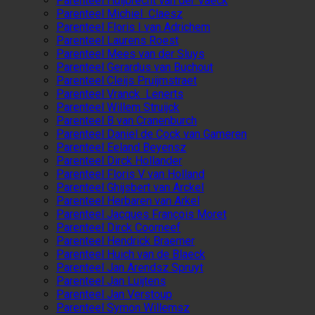
Parenteel Huijbrecht van der Vaeck
Parenteel Michiel Claesz
Parenteel Floris I van Adrichem
Parenteel Laurens Roest
Parenteel Mees van der Sluys
Parenteel Gerardus van Buchout
Parenteel Cleijs Pruijmstraet
Parenteel Vranck Lenerts
Parenteel Willem Struijck
Parenteel B van Cranenburch
Parenteel Daniel de Cock van Gameren
Parenteel Eeland Beyensz
Parenteel Dirck Hollander
Parenteel Floris V van Holland
Parenteel Ghijsbert van Arckel
Parenteel Herbaren van Arkel
Parenteel Jacques François Moret
Parenteel Dirck Coorneef
Parenteel Hendrick Braemer
Parenteel Huich van de Blaeck
Parenteel Jan Arendsz Spruyt
Parenteel Jan Luijtens
Parenteel Jan Verstoup
Parenteel Symon Willemsz