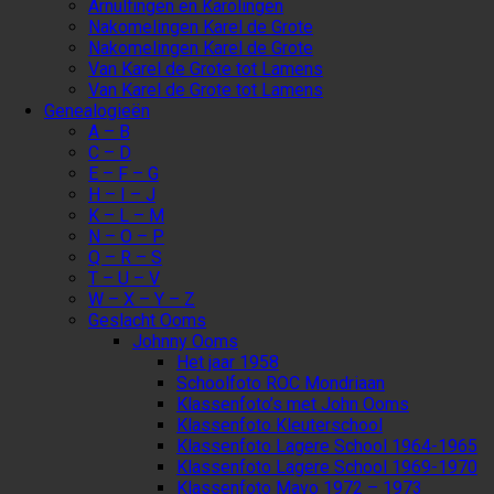
Arnulfingen en Karolingen
Nakomelingen Karel de Grote
Nakomelingen Karel de Grote
Van Karel de Grote tot Lamens
Van Karel de Grote tot Lamens
Genealogieën
A – B
C – D
E – F – G
H – I – J
K – L – M
N – O – P
Q – R – S
T – U – V
W – X – Y – Z
Geslacht Ooms
Johnny Ooms
Het jaar 1958
Schoolfoto ROC Mondriaan
Klassenfoto’s met John Ooms
Klassenfoto Kleuterschool
Klassenfoto Lagere School 1964-1965
Klassenfoto Lagere School 1969-1970
Klassenfoto Mavo 1972 – 1973