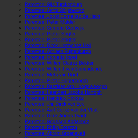
Parenteel Gijs Turckenburg
Parenteel Aerts Ghijsbertsz
Parenteel Joost Cornelisz de Haan
Parenteel Peter Mulder
Parenteel Cornelis Coolwijk
Parenteel Pieter Stigter
Parenteel Pieter Stigter
Parenteel Dirck Hermensz Heij
Parenteel Adriaen Ruijtenburgh
Parenteel Cornelis Ippel
Parenteel Willem Claasz Bakker
Parenteel Willem I van Cranendonck
Parenteel Mels van Driel
Parenteel Pieter Hogenboom
Parenteel Bastiaan van Hoogeweegen
Parenteel Leendert Jacobs Hartogh
Parenteel Hendrick Dircksz
Parenteel Jhr. Dirck van Eck
Parenteel Aart Corsz van der Vlist
Parenteel Dirck Ariens Twigt
Parenteel Goossen Adriaensz
Parenteel Philip Eerstzn
Parenteel Abram Groenevelt