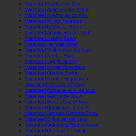
Marenteel Neeltje van Dam
Marenteel Antje van den Akker
Marenteel Neeltje van de Wilk
Marenteel Mijntje Noorloos
Marenteel Catrina de Borst
Marenteel Annigje van der Neut
Marenteel Neeltje Roest
Marenteel Jannigje Anker
Marenteel Willemijntje van Dam
Marenteel Neeltje Baas
Marenteel Ingetje Stigter
Marenteel Margje Ruitenburg
Marenteel Cristina Bakker
Marenteel Neeltje Hogenboom
Marenteel Meynsje Verduijn
Marenteel Catharina van Leeuwen
Marenteel Geertje de Bouw
Marenteel Beatrix Geeresteyn
Marenteel Grietje van Oostrum
Marenteel Jannetje Gerritsdr Pauw
Marenteel Dirkje van der Laan
Marenteel Adriaentje Seevenhoven
Marenteel Christina de Jongh