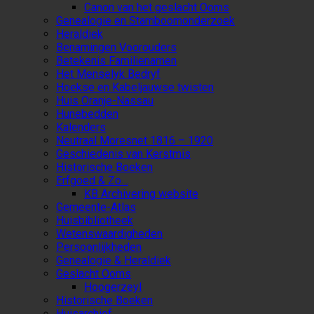
Canon van het geslacht Ooms
Genealogie en Stamboomonderzoek
Heraldiek
Benamingen Voorouders
Betekenis Familienamen
Het Menselyk Bedryf
Hoekse en Kabeljauwse twisten
Huis Oranje-Nassau
Hunebedden
Kalenders
Neutraal Moresnet 1816 – 1920
Geschiedenis van Kerstmis
Historische Boeken
Erfgoed & Zo…
KB Archivering website
Gemeente-Atlas
Huisbibliotheek
Wetenswaardigheden
Persoonlijkheden
Genealogie & Heraldiek
Geslacht Ooms
Hoogerzeyl
Historische Boeken
Huisarchief