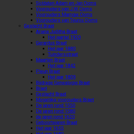
Soldaten Adam en Jan Ooms
Voorouders van J.W. Ooms
Voorouders Marrigje Ooms
Voorouders van Teunis Ooms
Geslacht Braat
Ariana Juditha Braat
Het jaartal 1920
Gerardus Braat
Het jaar 1880
Tuindersstraat
Maarten Braat
Het jaar 1842
Pleun Braat
Het jaar 1809
Bijdrage Genealogie Braat
Braet
Geslacht Braat
Mogelijke voorouders Braet
De jaren rond 1550
De jaren rond 1580
de jaren rond 1620
Geboortejaren Braat
Het jaar 1655
Het jaar 1680