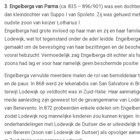
3. Engelberga van Parma
(ca. 835 – 896/901) was een dochter
dan kleindochter van Suppo I van Spoleto. Zij was gehuwd met
oudste zoon van keizer Lotharius I.
Engelberga had grote invloed op haar man en zij en haar famil
Lodewijk, wat tot tegenstand onder de adel leidde. Engelberga
gemaakt om de bevestiging van haar bezittingen en de besche
vooral hebzucht. Vermoedelijk zag Engelberga dit echter als 
zoons had lag er voor haar namelijk geen beschermde positie a
Engelberga vervulde meerdere malen de rol van bemiddelaar t
en de paus. In 868 werd ze lekenabdis van San Salvatore in B
terwijl Lodewijk op veldtocht was in Zuid-Italië. Haar aanmatige
mede aanleiding zijn geweest tot de gevangenname van Lodewi
van Benevento. In 872 probeerden enkele edelen om Engelber
zodat Lodewijk nog mannelijke kinderen zou kunnen krijgen. I
onderhandelingen met Lodewijk de Duitser die er uiteindelijk
van Beieren (zoon van Lodewijk de Duitser) als opvolger aan