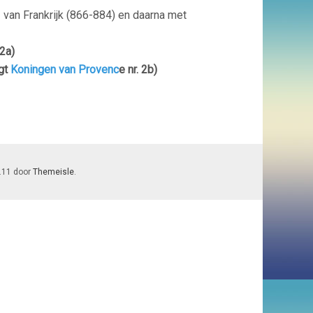
van Frankrijk (866-884) en daarna met
 2a)
gt
Koningen van Provenc
e nr. 2b)
7.11 door
Themeisle
.