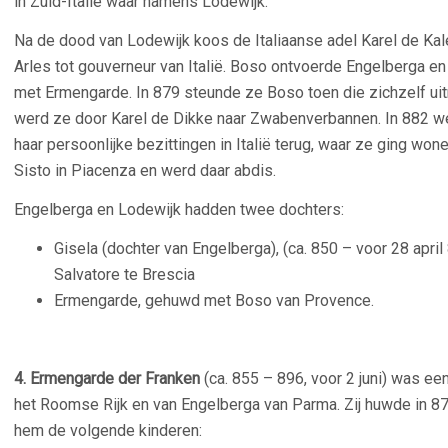
in Zuid-Italië waar namens Lodewijk.
Na de dood van Lodewijk koos de Italiaanse adel Karel de Ka
Arles tot gouverneur van Italië. Boso ontvoerde Engelberga e
met Ermengarde. In 879 steunde ze Boso toen die zichzelf uit
werd ze door Karel de Dikke naar Zwabenverbannen. In 882 w
haar persoonlijke bezittingen in Italië terug, waar ze ging won
Sisto in Piacenza en werd daar abdis.
Engelberga en Lodewijk hadden twee dochters:
Gisela (dochter van Engelberga), (ca. 850 – voor 28 apri
Salvatore te Brescia
Ermengarde, gehuwd met Boso van Provence.
–
4. Ermengarde der Franken
(ca. 855 – 896, voor 2 juni) was een
het Roomse Rijk en van Engelberga van Parma. Zij huwde in 
hem de volgende kinderen: