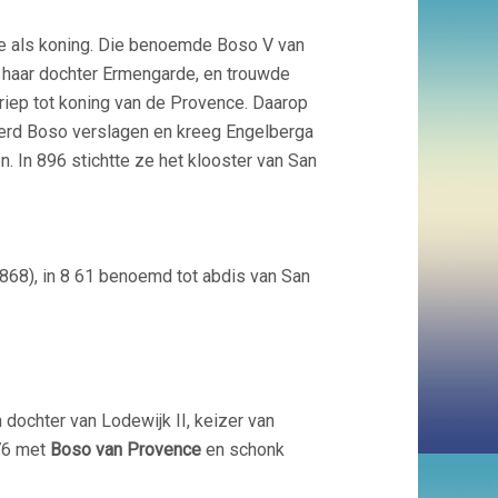
le als koning. Die benoemde Boso V van
n haar dochter Ermengarde, en trouwde
riep tot koning van de Provence. Daarop
erd Boso verslagen en kreeg Engelberga
en. In 896 stichtte ze het klooster van San
l 868), in 8 61 benoemd tot abdis van San
 dochter van Lodewijk II, keizer van
876 met
Boso van Provence
en schonk