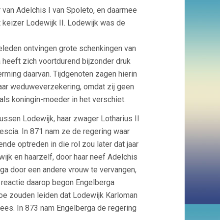
 van Adelchis I van Spoleto, en daarmee
 keizer Lodewijk II. Lodewijk was de
ieleden ontvingen grote schenkingen van
 heeft zich voortdurend bijzonder druk
rming daarvan. Tijdgenoten zagen hierin
haar weduweverzekering, omdat zij geen
ls koningin-moeder in het verschiet.
ussen Lodewijk, haar zwager Lotharius II
rescia. In 871 nam ze de regering waar
nde optreden in die rol zou later dat jaar
jk en haarzelf, door haar neef Adelchis
ga door een andere vrouw te vervangen,
n reactie daarop begon Engelberga
 toe zouden leiden dat Lodewijk Karloman
wees. In 873 nam Engelberga de regering