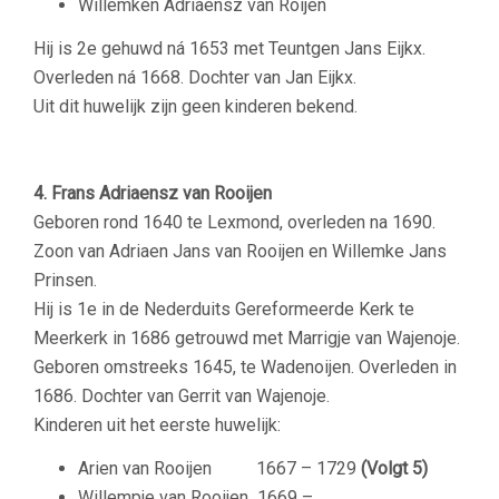
Willemken Adriaensz van Roijen
Hij is 2e gehuwd ná 1653 met
Teuntgen Jans Eijkx.
Overleden ná 1668. Dochter van Jan Eijkx.
Uit dit huwelijk zijn geen kinderen bekend.
–
4. Frans Adriaensz van Rooijen
Geboren rond 1640 te Lexmond, overleden na 1690.
Zoon van Adriaen Jans van Rooijen en Willemke Jans
Prinsen.
Hij is 1e in de Nederduits Gereformeerde Kerk te
Meerkerk in 1686 getrouwd met Marrigje van Wajenoje.
Geboren omstreeks 1645, te Wadenoijen. Overleden in
1686. Dochter van Gerrit van Wajenoje.
Kinderen uit het eerste huwelijk:
Arien van Rooijen
1667 – 1729
(Volgt 5)
Willempje van Rooijen
1669 – ….