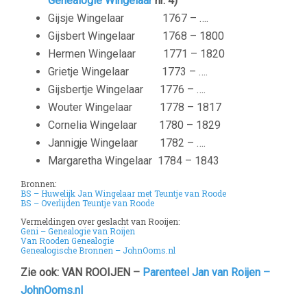
Genealogie Wingelaar
nr. 4)
Gijsje Wingelaar
1767 – ….
Gijsbert Wingelaar
1768 – 1800
Hermen Wingelaar
1771 – 1820
Grietje Wingelaar
1773 – ….
Gijsbertje Wingelaar
1776 – ….
Wouter Wingelaar
1778 – 1817
Cornelia Wingelaar
1780 – 1829
Jannigje Wingelaar
1782 – ….
Margaretha Wingelaar
1784 – 1843
Bronnen:
BS – Huwelijk Jan Wingelaar met Teuntje van Roode
BS –
Overlijden Teuntje van Roode
Vermeldingen over geslacht van Rooijen:
Geni – Genealogie van Roijen
Van Rooden Genealogie
Genealogische Bronnen – JohnOoms.nl
Zie ook: VAN ROOIJEN –
Parenteel Jan van Roijen –
JohnOoms.nl