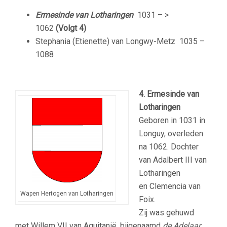
Ermesinde van Lotharingen
1031 – >
1062
(Volgt 4)
Stephania (Etienette) van Longwy-Metz
1035 –
1088
4. Ermesinde van
Lotharingen
Geboren in 1031 in
Longuy, overleden
na 1062. Dochter
van Adalbert III van
Lotharingen
en Clemencia van
Wapen Hertogen van Lotharingen
Foix.
Zij was gehuwd
met Willem VII van Aquitanië, bijgenaamd
de Adelaar
.