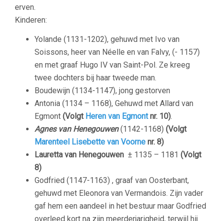
erven.
Kinderen:
Yolande (1131-1202), gehuwd met Ivo van
Soissons, heer van Néelle en van Falvy, (- 1157)
en met graaf Hugo IV van Saint-Pol. Ze kreeg
twee dochters bij haar tweede man.
Boudewijn (1134-1147), jong gestorven
Antonia (1134 – 1168), Gehuwd met Allard van
Egmont
(Volgt
Heren van Egmont
nr. 10)
.
Agnes van Henegouwen
(1142-1168)
(Volgt
Marenteel Lisebette van Voorne
nr. 8)
Lauretta van Henegouwen
± 1135 – 1181
(Volgt
8)
Godfried (1147-1163) , graaf van Oosterbant,
gehuwd met Eleonora van Vermandois. Zijn vader
gaf hem een aandeel in het bestuur maar Godfried
overleed kort na zijn meerderjarigheid, terwijl hij