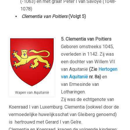
(-1063) en met graaf Peter I van Savoye (1048-
1078)
Clementia van Poitiers
(Volgt 5)
5. Clementia van Poitiers
Geboren omstreeks 1045,
overleden in 1142. Zij was
een dochter van Willem VII
van Aquitanië
(Zie
Hertogen
van Aquitanië
nr. 8a)
en
van Ermesinde van
Lotharingen.
Wapen van Aquitanië
Zij was de echtgenote van
Koenraad I van Luxemburg. Clementia (ookwel door de
vermoedelijke huwelijksschat van Gleiberg genoemd)
is hertrouwd met Gerard I van Gelre.
Clementia en Koenraad kregen de volgende kinderen: