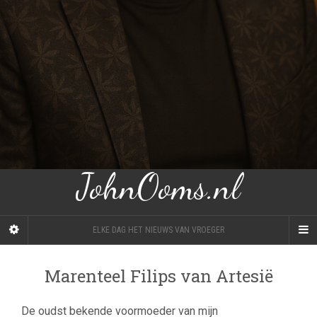
JohnOoms.nl
ELKE DAG HET NIEUWS VAN VROEGER
Marenteel Filips van Artesië
De oudst bekende voormoeder van mijn