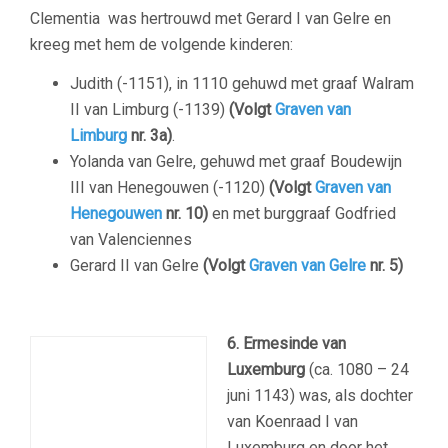
Clementia was hertrouwd met Gerard I van Gelre en
kreeg met hem de volgende kinderen:
Judith (-1151), in 1110 gehuwd met graaf Walram
II van Limburg (-1139)
(Volgt
Graven van
Limburg
nr. 3a)
.
Yolanda van Gelre, gehuwd met graaf Boudewijn
III van Henegouwen (-1120)
(Volgt
Graven van
Henegouwen
nr. 10)
en met burggraaf Godfried
van Valenciennes
Gerard II van Gelre
(Volgt
Graven van Gelre
nr. 5)
6. Ermesinde van
Luxemburg
(ca. 1080 – 24
juni 1143) was, als dochter
van Koenraad I van
Luxemburg en door het