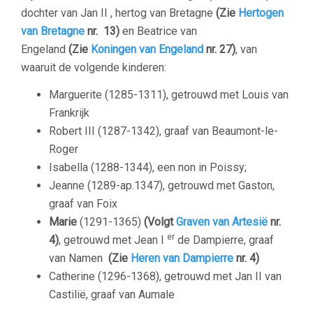
dochter van Jan II , hertog van Bretagne
(Zie
Hertogen
van Bretagne
nr. 13)
en Beatrice van
Engeland
(Zie
Koningen van Engeland
nr. 27)
, van
waaruit de volgende kinderen:
Marguerite (1285-1311), getrouwd met Louis van
Frankrijk
Robert III (1287-1342), graaf van Beaumont-le-
Roger
Isabella (1288-1344), een non in Poissy;
Jeanne (1289-ap.1347), getrouwd met Gaston,
graaf van Foix
Marie
(1291-1365)
(Volgt
Graven van Artesië
nr.
er
4)
, getrouwd met Jean I
de Dampierre, graaf
van Namen
(Zie
Heren van Dampierre
nr. 4)
Catherine (1296-1368), getrouwd met Jan II van
Castilië, graaf van Aumale