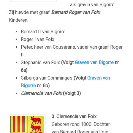
als gravin van Bigorre.
Zij huwde met graaf
Bernard Roger van Foix
.
Kinderen:
Bernard II van Bigorre
Roger I van Foix
Peter, heer van Couserans, vader van graaf Roger
II,
Stephanie van Foix
(Volgt
Graven van Bigorre
nr.
6a)
Gilberga van Comminges
(Volgt
Graven van
Bigorre
nr. 6b)
Clemencia van Foix
(Volgt 3)
3. Clemencia van Foix
Geboren rond 1000. Dochter
van Bernard Roger van Foix