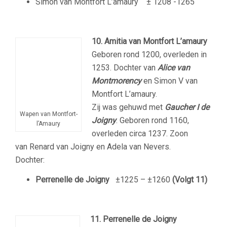
Simon van Montfort L’amaury
± 1208 -1265
10. Amitia van Montfort L’amaury
Geboren rond 1200, overleden in
1253. Dochter van
Alice van
Montmorency
en Simon V van
Montfort L’amaury.
Zij was gehuwd met
Gaucher I de
Wapen van Montfort-
Joigny
. Geboren rond 1160,
l’Amaury
overleden circa 1237. Zoon
van Renard van Joigny en Adela van Nevers.
Dochter:
Perrenelle de Joigny
±1225 – ±1260
(Volgt 11)
11. Perrenelle de Joigny