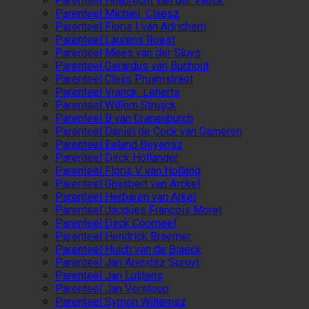
Parenteel Huijbrecht van der Vaeck
Parenteel Michiel Claesz
Parenteel Floris I van Adrichem
Parenteel Laurens Roest
Parenteel Mees van der Sluys
Parenteel Gerardus van Buchout
Parenteel Cleijs Pruijmstraet
Parenteel Vranck Lenerts
Parenteel Willem Struijck
Parenteel B van Cranenburch
Parenteel Daniel de Cock van Gameren
Parenteel Eeland Beyensz
Parenteel Dirck Hollander
Parenteel Floris V van Holland
Parenteel Ghijsbert van Arckel
Parenteel Herbaren van Arkel
Parenteel Jacques François Moret
Parenteel Dirck Coorneef
Parenteel Hendrick Braemer
Parenteel Huich van de Blaeck
Parenteel Jan Arendsz Spruyt
Parenteel Jan Luijtens
Parenteel Jan Verstoup
Parenteel Symon Willemsz