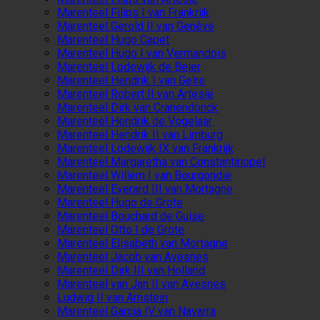
Marenteel Filips I van Frankrijk
Marenteel Gerold II van Genève
Marenteel Hugo Capet
Marenteel Hugo I van Vermandois
Marenteel Lodewijk de Beier
Marenteel Hendrik I van Gelre
Marenteel Robert II van Artesië
Marenteel Dirk van Cranendonck
Marenteel Hendrik de Vogelaar
Marenteel Hendrik II van Limburg
Marenteel Lodewijk IX van Frankrijk
Marenteel Margaretha van Constantinopel
Marenteel Willem I van Bourgondië
Marenteel Everard III van Mortagne
Marenteel Hugo de Grote
Marenteel Bouchard de Guise
Marenteel Otto I de Grote
Marenteel Elisabeth van Mortagne
Marenteel Jacob van Avesnes
Marenteel Dirk III van Holland
Marenteel van Jan II van Avesnes
Ludwig II van Arnstein
Marenteel Garcia IV van Navarra