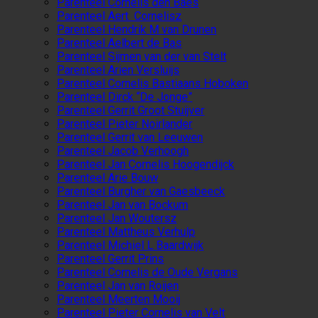
Parenteel Cornelis den Baes
Parenteel Aert Cornelisz
Parenteel Hendrik M van Drunen
Parenteel Aelbert de Bas
Parenteel Sijmen van der van Stelt
Parenteel Arien Versluijs
Parenteel Cornelis Bastiaans Hoboken
Parenteel Dirck “De Jonge”
Parenteel Gerrit Groot Stuijver
Parenteel Pieter Noirlander
Parenteel Gerrit van Leeuwen
Parenteel Jacob Verhoogh
Parenteel Jan Cornelis Hoogendijck
Parenteel Arie Bouw
Parenteel Burgher van Gaesbeeck
Parenteel Jan van Bockum
Parenteel Jan Woutersz
Parenteel Mattheus Verhulp
Parenteel Michiel L Baardwijk
Parenteel Gerrit Prins
Parenteel Cornelis de Oude Vergans
Parenteel Jan van Roijen
Parenteel Meerten Mooij
Parenteel Pieter Cornelis van Velt