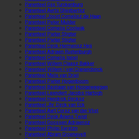
Parenteel Gijs Turckenburg
Parenteel Aerts Ghijsbertsz
Parenteel Joost Cornelisz de Haan
Parenteel Peter Mulder
Parenteel Cornelis Coolwijk
Parenteel Pieter Stigter
Parenteel Pieter Stigter
Parenteel Dirck Hermensz Heij
Parenteel Adriaen Ruijtenburgh
Parenteel Cornelis Ippel
Parenteel Willem Claasz Bakker
Parenteel Willem I van Cranendonck
Parenteel Mels van Driel
Parenteel Pieter Hogenboom
Parenteel Bastiaan van Hoogeweegen
Parenteel Leendert Jacobs Hartogh
Parenteel Hendrick Dircksz
Parenteel Jhr. Dirck van Eck
Parenteel Aart Corsz van der Vlist
Parenteel Dirck Ariens Twigt
Parenteel Goossen Adriaensz
Parenteel Philip Eerstzn
Parenteel Abram Groenevelt