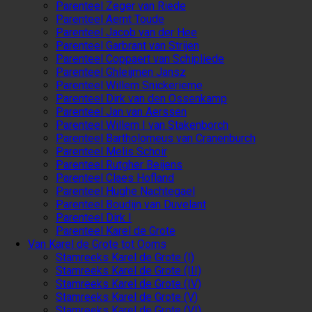
Parenteel Zeger van Riede
Parenteel Aernt Toude
Parenteel Jacob van der Hee
Parenteel Garbrant van Strijen
Parenteel Coppaert van Schipliede
Parenteel Ghleijmen Jansz
Parenteel Willem Snickerieme
Parenteel Dirk van den Ossenkamp
Parenteel Jan van Aerssen
Parenteel Willem I van Stakenborch
Parenteel Bartholomeus van Cranenburch
Parenteel Melis Schoir
Parenteel Rutgher Beijens
Parenteel Claes Hofland
Parenteel Hughe Nachtegael
Parenteel Boudijn van Duvelant
Parenteel Dirk I
Parenteel Karel de Grote
Van Karel de Grote tot Ooms
Stamreeks Karel de Grote (I)
Stamreeks Karel de Grote (III)
Stamreeks Karel de Grote (IV)
Stamreeks Karel de Grote (V)
Stamreeks Karel de Grote (VI)