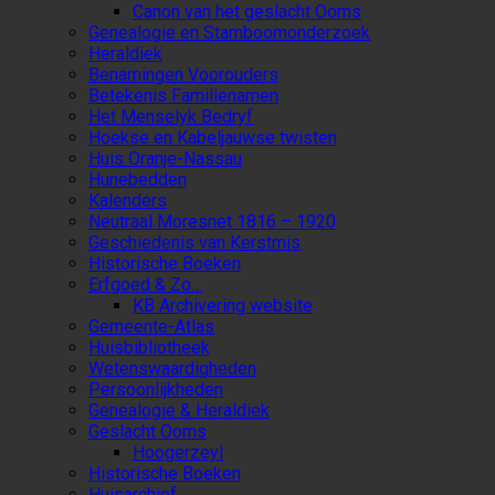
Canon van het geslacht Ooms
Genealogie en Stamboomonderzoek
Heraldiek
Benamingen Voorouders
Betekenis Familienamen
Het Menselyk Bedryf
Hoekse en Kabeljauwse twisten
Huis Oranje-Nassau
Hunebedden
Kalenders
Neutraal Moresnet 1816 – 1920
Geschiedenis van Kerstmis
Historische Boeken
Erfgoed & Zo…
KB Archivering website
Gemeente-Atlas
Huisbibliotheek
Wetenswaardigheden
Persoonlijkheden
Genealogie & Heraldiek
Geslacht Ooms
Hoogerzeyl
Historische Boeken
Huisarchief