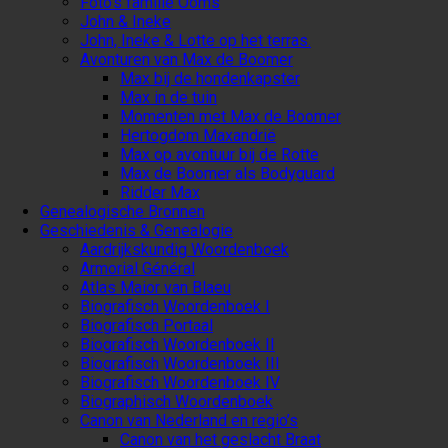
Foto’s familie Ooms
John & Ineke
John, Ineke & Lotte op het terras.
Avonturen van Max de Boomer
Max bij de hondenkapster
Max in de tuin
Momenten met Max de Boomer
Hertogdom Maxandrië
Max op avontuur bij de Rotte
Max de Boomer als Bodyguard
Ridder Max
Genealogische Bronnen
Geschiedenis & Genealogie
Aardrijkskundig Woordenboek
Armorial Général
Atlas Maior van Blaeu
Biografisch Woordenboek I
Biografisch Portaal
Biografisch Woordenboek II
Biografisch Woordenboek III
Biografisch Woordenboek IV
Biographisch Woordenboek
Canon van Nederland en regio’s
Canon van het geslacht Braat