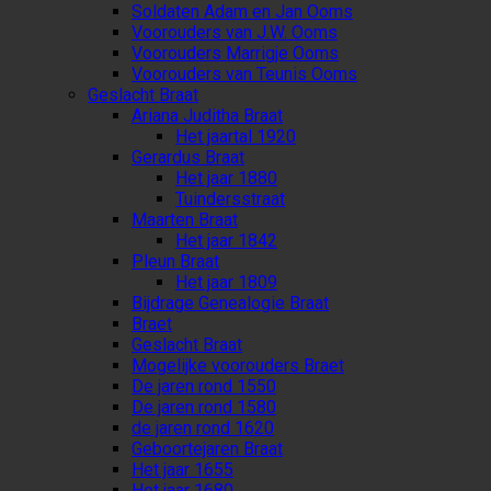
Soldaten Adam en Jan Ooms
Voorouders van J.W. Ooms
Voorouders Marrigje Ooms
Voorouders van Teunis Ooms
Geslacht Braat
Ariana Juditha Braat
Het jaartal 1920
Gerardus Braat
Het jaar 1880
Tuindersstraat
Maarten Braat
Het jaar 1842
Pleun Braat
Het jaar 1809
Bijdrage Genealogie Braat
Braet
Geslacht Braat
Mogelijke voorouders Braet
De jaren rond 1550
De jaren rond 1580
de jaren rond 1620
Geboortejaren Braat
Het jaar 1655
Het jaar 1680