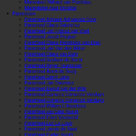
Marenteel Nithard van Ponthieu
Marentelen naar Richilde
Parentelen
Parenteel Adriaen Adriaensz Oom
Parenteel Claes Gabrielsz
Parenteel Jan Fransz van Vliet
Parenteel Joost Pruijser
Parenteel Claes Hendrickx van Driel
Parenteel Jan Van den Akker
Parenteel Claes van Dam
Parenteel Gysbert de Borst
Parenteel Reyer Teunissen
Parenteel Aernt de Booij
Parenteel Gerrit Jans
Parenteel Jan Daemisz
Parenteel Ewout van der Wilk
Parenteel Cornelis Cornelisz Verduyn
Parenteel Cornelis Cornelisz Verduyn
Parenteel Willem C Noorloos
Parenteel van Gilis Roest
Parenteel Ellert Verdoold
Parenteel Luc Le Loup
Parenteel Jacob de Raet
Parenteel Pieter Boom