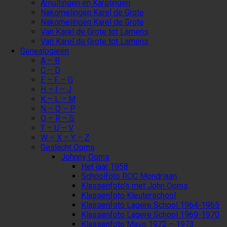
Arnulfingen en Karolingen
Nakomelingen Karel de Grote
Nakomelingen Karel de Grote
Van Karel de Grote tot Lamens
Van Karel de Grote tot Lamens
Genealogieën
A – B
C – D
E – F – G
H – I – J
K – L – M
N – O – P
Q – R – S
T – U – V
W – X – Y – Z
Geslacht Ooms
Johnny Ooms
Het jaar 1958
Schoolfoto ROC Mondriaan
Klassenfoto’s met John Ooms
Klassenfoto Kleuterschool
Klassenfoto Lagere School 1964-1965
Klassenfoto Lagere School 1969-1970
Klassenfoto Mavo 1972 – 1973