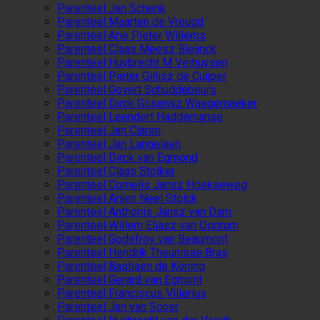
Parenteel Jan Schenk
Parenteel Maarten de Vreugd
Parenteel Arie Pieter Willems
Parenteel Claas Meesz Bleijnck
Parenteel Huybrecht M Verhuysen
Parenteel Pieter Gillisz de Cuijper
Parenteel Govert Schuddebeurs
Parenteel Dirck Gosensz Waegemaeker
Parenteel Leendert Haddemanse
Parenteel Jan Claren
Parenteel Jan Langelaen
Parenteel Dirck van Egmond
Parenteel Claas Stolker
Parenteel Cornelis Jansz Hoekseweg
Parenteel Arijen Neel Stolck
Parenteel Anthonis Jansz van Dam
Parenteel Willem Eliasz van Oistrum
Parenteel Godefroy van Beaumont
Parenteel Hendrik Theunisse Bras
Parenteel Bastiaen de Koning
Parenteel Gerard van Egmont
Parenteel Franciscus Villerius
Parenteel Jan van Scoer