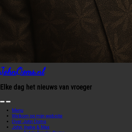
JohnOoms.nl
Elke dag het nieuws van vroeger
Menu
Welkom op mijn website
Over John Ooms
John, Ineke & Max