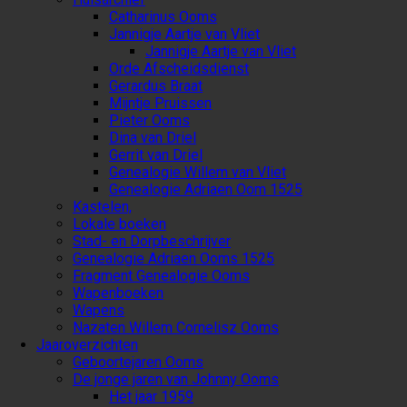
Catharinus Ooms
Jannigje Aartje van Vliet
Jannigje Aartje van Vliet
Orde Afscheidsdienst
Gerardus Braat
Mijntje Pruissen
Pieter Ooms
Dina van Driel
Gerrit van Driel
Genealogie Willem van Vliet
Genealogie Adriaen Oom 1525
Kastelen,
Lokale boeken
Stad- en Dorpbeschrijver
Genealogie Adriaen Ooms 1525
Fragment Genealogie Ooms
Wapenboeken
Wapens
Nazaten Willem Cornelisz Ooms
Jaaroverzichten
Geboortejaren Ooms
De jonge jaren van Johnny Ooms
Het jaar 1959