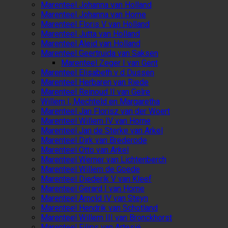
Marenteel Johanna van Holland
Marenteel Johanna van Horne
Marenteel Floris V van Holland
Marenteel Jutta van Holland
Marenteel Aleid van Holland
Marenteel Geertruida van Saksen
Marenteel Zeger I van Gent
Marenteel Elisabeth v d Dussen
Marenteel Herbaren van Riede
Marenteel Reinoud II van Gelre
Willem I, Mechteld en Margaretha
Marenteel Jan Florisz van der Woert
Marenteel Willem IV van Horne
Marenteel Jan de Sterke van Arkel
Marenteel Dirk van Brederode
Marenteel Otto van Arkel
Marenteel Werner van Lichtenberch
Marenteel Willem de Goede
Marenteel Diederik V van Kleef
Marenteel Gerard I van Horne
Marenteel Arnold IV van Steyn
Marenteel Hendrik van Schotland
Marenteel Willem III van Bronckhorst
Marenteel Filips van Artesië