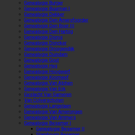
Genealogie Burger
Genealogie Buurman I
Genealogie Dekker
Genealogie Den Amersfoorder
Genealogie Den Boer III
Genealogie Den Hartog
Genealogie Dionis
Genealogie Doncker
Genealogie Droogendijk
Genealogie Duindam
Genealogie Gout
Genealogie Heij
Genealogie Hoogwerf
Genealogie Koorneef
Genealogie Van Alphen
Genealogie Van Eck
Geslacht Van Gameren
Van Colverschoten
Genealogie Langelaen
Genealogie Van Amerongen
Genealogie Van Ammers
Genealogie Besemer I
Genealogie Besemer II
Stamboom Besemer