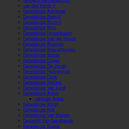
Geslacht van Beaumont
van den Bergh II
Genealogie Advokaat
Genealogie Baan II
Genealogie Blom II
Genealogie Bras
Genealogie Hogenboom
Genealogie Van der Hoogt
Genealogie Braemer
Genealogie Broeckhuysen
Genealogie Budde
Genealogie Cruijer
Genealogie De Jongh
Genealogie Hoorewech
Genealogie Cock
Genealogie Ketting
Genealogie Van Donk
Genealogie Anker
Jannigje Anker
Genealogie Borst
Genealogie Kok
Genealogie Van Drunen
Geslacht Van Gaesbeeck
Genealogie Boode