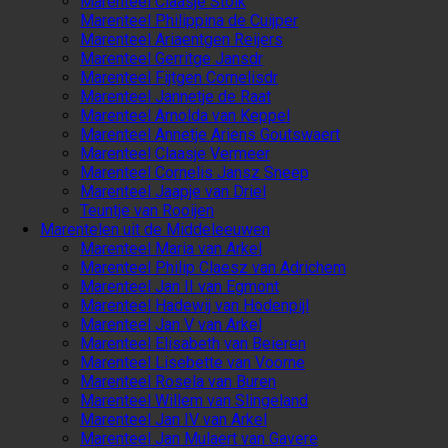
Marenteel Claasje Stolk
Marenteel Philippina de Cuijper
Marenteel Ariaentgen Reijers
Marenteel Gerritge Jansdr
Marenteel Fijtgen Cornelisdr
Marenteel Jannetje de Raat
Marenteel Arnolda van Keppel
Marenteel Annetje Ariens Goutswaert
Marenteel Claasje Vermeer
Marenteel Cornelis Jansz Sneep
Marenteel Jaapje van Driel
Teuntje van Rooijen
Marentelen uit de Middeleeuwen
Marenteel Maria van Arkel
Marenteel Philip Claesz van Adrichem
Marenteel Jan II van Egmont
Marenteel Hadewij van Hodenpijl
Marenteel Jan V van Arkel
Marenteel Elisabeth van Beieren
Marenteel Lisebette van Voorne
Marenteel Rosela van Buren
Marenteel Willem van Slingeland
Marenteel Jan IV van Arkel
Marenteel Jan Mulaert van Gavere