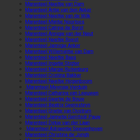
Marenteel Neeltje van Dam
Marenteel Antje van den Akker
Marenteel Neeltje van de Wilk
Marenteel Mijntje Noorloos
Marenteel Catrina de Borst
Marenteel Annigje van der Neut
Marenteel Neeltje Roest
Marenteel Jannigje Anker
Marenteel Willemijntje van Dam
Marenteel Neeltje Baas
Marenteel Ingetje Stigter
Marenteel Margje Ruitenburg
Marenteel Cristina Bakker
Marenteel Neeltje Hogenboom
Marenteel Meynsje Verduijn
Marenteel Catharina van Leeuwen
Marenteel Geertje de Bouw
Marenteel Beatrix Geeresteyn
Marenteel Grietje van Oostrum
Marenteel Jannetje Gerritsdr Pauw
Marenteel Dirkje van der Laan
Marenteel Adriaentje Seevenhoven
Marenteel Christina de Jongh