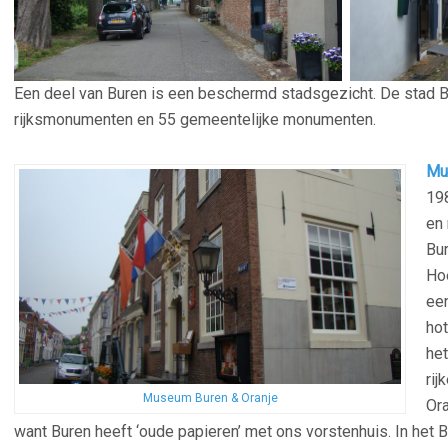
Een deel van Buren is een beschermd stadsgezicht. De stad B
rijksmonumenten en 55 gemeentelijke monumenten.
–
Mu
19
en
Bur
Hoe
een
hot
het
rij
Museum Buren & Oranje
Or
want Buren heeft ‘oude papieren’ met ons vorstenhuis. In het