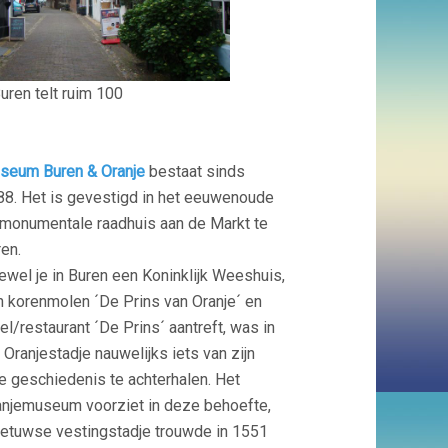
uren telt ruim 100
seum Buren & Oranje
bestaat sinds
88. Het is gevestigd in het eeuwenoude
 monumentale raadhuis aan de Markt te
en.
wel je in Buren een Koninklijk Weeshuis,
 korenmolen ´De Prins van Oranje´ en
el/restaurant ´De Prins´ aantreft, was in
 Oranjestadje nauwelijks iets van zijn
ke geschiedenis te achterhalen. Het
anjemuseum voorziet in deze behoefte,
 Betuwse vestingstadje trouwde in 1551