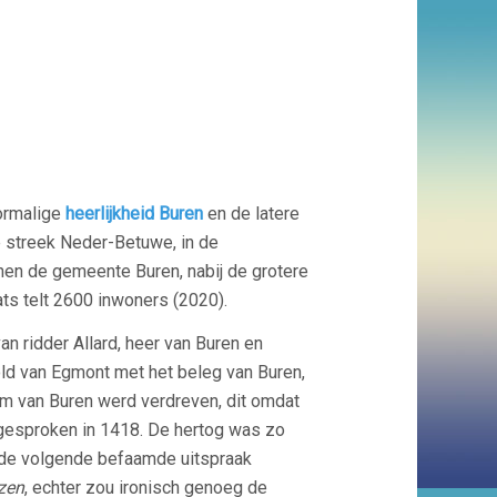
ormalige
heerlijkheid Buren
en de latere
e streek Neder-Betuwe, in de
nen de gemeente Buren, nabij de grotere
ts telt 2600 inwoners (2020).
n ridder Allard, heer van Buren en
d van Egmont met het beleg van Buren,
m van Buren werd verdreven, dit omdat
uitgesproken in 1418. De hertog was zo
j de volgende befaamde uitspraak
zen
, echter zou ironisch genoeg de