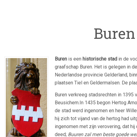
Buren
Buren
is een
historische stad
in de vo
graafschap Buren. Het is gelegen in d
Nederlandse provincie Gelderland, bin
plaatsen Tiel en Geldermalsen. De plaa
Buren verkreeg stadsrechten in 1395 va
Beusichem.In 1435 begon Hertog Arnol
de stad werd ingenomen en heer Wille
hij zich tot vijand van de hertog had 
ingenomen met zijn verovering, dat hi
deed;
Buuren zal men beste goede we