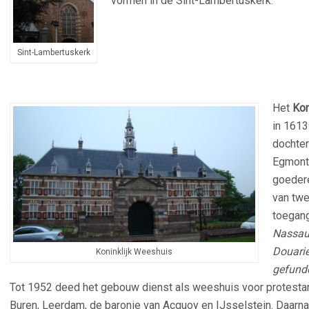
vormen in de Sint-Lambertuskerk.
Sint-Lambertuskerk
Het
Kon
in 1613
dochter
Egmont,
goedere
van twe
toegan
Nassau;
Douarie
Koninklijk Weeshuis
gefund
Tot 1952 deed het gebouw dienst als weeshuis voor protestan
Buren, Leerdam, de baronie van Acquoy en IJsselstein. Daarna