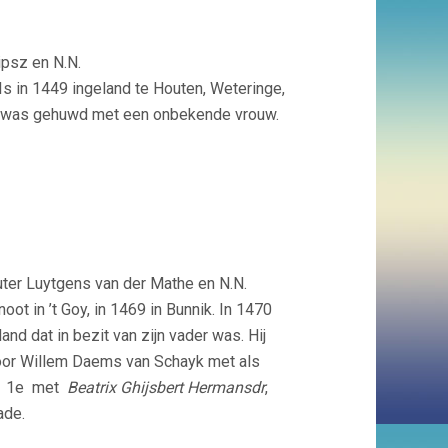
ipsz en N.N.
Is in 1449 ingeland te Houten, Weteringe,
ij was gehuwd met een onbekende vrouw.
ter Luytgens van der Mathe en N.N.
t in ’t Goy, in 1469 in Bunnik. In 1470
nd dat in bezit van zijn vader was. Hij
voor Willem Daems van Schayk met als
wt 1e met
Beatrix Ghijsbert Hermansdr
,
ade.