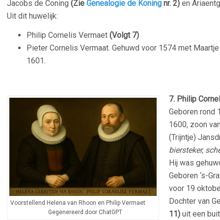
Jacobs de Coning
(Zie
Genealogie de Koning
nr. 2)
en Ariaentg
Uit dit huwelijk:
Philip Cornelis Vermaet
(Volgt 7)
Pieter Cornelis Vermaat.
Gehuwd voor 1574 met Maartje Co
1601.
–
7. Philip Corn
Geboren rond 1
1600, zoon van
(Trijntje) Jans
biersteker, sc
Hij was gehuw
Geboren ‘s-Gra
voor 19 oktobe
Dochter van Ge
Voorstellend Helena van Rhoon en Philip Vermaet
Gegenereerd door ChatGPT
11)
uit een bui