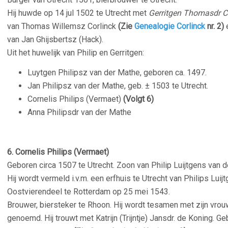
Hij huwde op 14 jul 1502 te Utrecht met
Gerritgen Thomasdr C
van Thomas Willemsz Corlinck
(Zie
Genealogie Corlinck
nr.
2)
e
van Jan Ghijsbertsz (Hack).
Uit het huwelijk van Philip en Gerritgen:
Luytgen Philipsz van der Mathe, geboren ca. 1497.
Jan Philipsz van der Mathe, geb. ± 1503 te Utrecht.
Cornelis Philips (Vermaet)
(Volgt 6)
Anna Philipsdr van der Mathe
–
6. Cornelis Philips (Vermaet)
Geboren circa 1507 te Utrecht. Zoon van Philip Luijtgens van 
Hij wordt vermeld i.v.m. een erfhuis te Utrecht van Philips Luijt
Oostvierendeel te Rotterdam op 25 mei 1543.
Brouwer, biersteker te Rhoon. Hij wordt tesamen met zijn vrouw
genoemd. Hij trouwt met Katrijn (Trijntje) Jansdr. de Koning. 