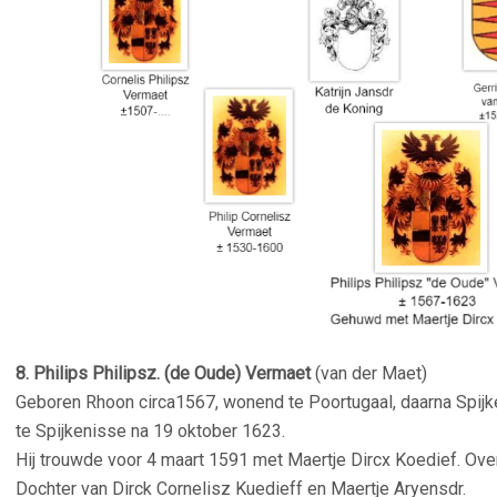
–
8. Philips Philipsz. (de Oude) Vermaet
(van der Maet)
Geboren Rhoon circa1567, wonend te Poortugaal, daarna Spijke
te Spijkenisse na 19 oktober 1623.
Hij trouwde voor 4 maart 1591 met
Maertje Dircx Koedief.
Ove
D
ochter van Dirck Cornelisz Kuedieff en Maertje Aryensdr.