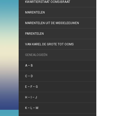
KWARTIERSTAAT OOMS-BRAAT
MARENTELEN
MARENTELEN UIT DE MIDDELEEUWEN
PARENTELEN
VAN KAREL DE GROTE TOT OOMS
GENEALOGIEËN
A – B
C – D
E – F – G
H – I – J
K – L – M