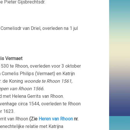
e Pieter Gijsbrechtsdr.
rnelisdr van Driel, overleden na 1 jul
elis Vermaet
530 te Rhoon, overleden voor 3 oktober
 Cornelis Philips (Vermaet) en Katrijn
dr. de Koning
woonde te Rhoon 1561,
hepen van Rhoon 1566.
d met Helena Gerrits van Rhoon.
venhage circa 1544, overleden te Rhoon
r 1623.
rrit van Rhoon
(Zie
H
eren van Rhoon
nr.
tenechtelijke relatie met Katrijna