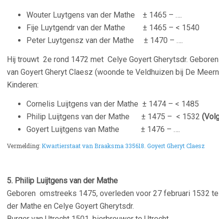
Wouter Luytgens van der Mathe ± 1465 – ….
Fije Luytgendr van der Mathe ± 1465 – < 1540
Peter Luytgensz van der Mathe ± 1470 – ….
Hij trouwt 2e rond 1472 met Celye Goyert Gherytsdr. Geboren
van Goyert Gheryt Claesz (woonde te Veldhuizen bij De Meern
Kinderen:
Cornelis Luijtgens van der Mathe
± 1474 – < 1485
Philip Luijtgens van der Mathe
± 1475 – < 1532
(Volg
Goyert Luijtgens van Mathe
± 1476 – ….
Vermelding:
Kwartierstaat van Braaksma
335618. Goyert Gheryt Claesz
–
5. Philip Luijtgens van der Mathe
Geboren omstreeks 1475, overleden voor 27 februari 1532 te 
der Mathe en Celye Goyert Gherytsdr.
Burger van Utrecht 1501, bierbrouwer te Utrecht.