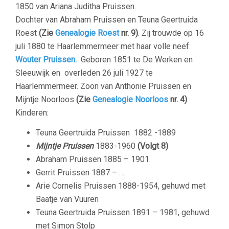
1850 van Ariana Juditha Pruissen.
Dochter van Abraham Pruissen en Teuna Geertruida
Roest
(Zie
Genealogie Roest
nr. 9)
. Zij trouwde op 16
juli 1880 te Haarlemmermeer met haar volle neef
Wouter Pruissen.
Geboren 1851 te De Werken en
Sleeuwijk en overleden 26 juli 1927 te
Haarlemmermeer. Zoon van Anthonie Pruissen en
Mijntje Noorloos
(Zie
Genealogie Noorloos
nr. 4)
.
Kinderen:
Teuna Geertruida Pruissen 1882 -1889
M
ijntje Pruissen
1883-1960
(Volgt 8)
Abraham Pruissen 1885 – 1901
Gerrit Pruissen
1887 – ….
Arie Cornelis Pruissen
1888-1954, gehuwd
met
Baatje van Vuuren
Teuna Geertruida Pruissen 1891 – 1981, gehuwd
met Simon Stolp