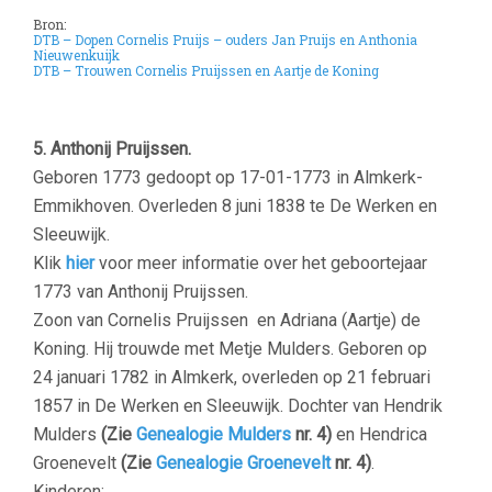
Bron:
DTB – Dopen Cornelis Pruijs – ouders Jan Pruijs en Anthonia
Nieuwenkuijk
DTB – Trouwen Cornelis Pruijssen en Aartje de Koning
–
5. Anthonij Pruijssen.
Geboren 1773 gedoopt op 17-01-1773 in Almkerk-
Emmikhoven. Overleden 8 juni 1838 te De Werken en
Sleeuwijk.
Klik
hier
voor meer informatie over het geboortejaar
1773 van Anthonij Pruijssen.
Zoon van Cornelis Pruijssen en Adriana (Aartje) de
Koning. Hij trouwde met M
etje Mulders. G
eboren op
24 januari 1782 in Almkerk, overleden op 21 februari
1857 in De Werken en Sleeuwijk. Dochter van Hendrik
Mulders
(Zie
Genealogie Mulders
nr. 4)
en Hendrica
Groenevelt
(Zie
Genealogie Groenevelt
nr. 4)
.
Kinderen: