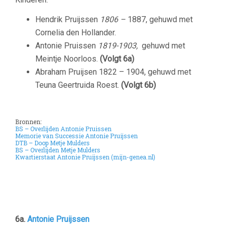
Hendrik Pruijssen
1806 –
1887, gehuwd met
Cornelia den Hollander.
Antonie Pruissen
1819-1903,
gehuwd met
Meintje Noorloos.
(Volgt 6a)
Abraham Pruijsen 1822 – 1904, gehuwd met
Teuna Geertruida Roest.
(Volgt 6b)
Bronnen:
BS – Overlijden Antonie Pruissen
Memorie van Successie Antonie Pruijssen
DTB – Doop Metje Mulders
BS – Overlijden Metje Mulders
Kwartierstaat Antonie Pruijssen (mijn-genea.nl)
–
– Abraham Pruijssen
1822-1904
gehuwd met Teuna
Geertruida Roest.
(Volgt5b)
–
6a.
Antonie Pruijssen