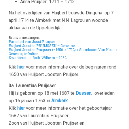
Anna Pruijser
1711 – 1713
Na het overlijden van Huijbert trouwde Dingena op 7
april 1714 te Almkerk met N.N. Lagrou en woonde
aldaar aan de Uppelsedijk.
Bronvermeldingen:
Parenteel van Joost Pruijser
Huijbert Joosten PRUIJSSEN – Geneanet
Huijbert Joosten Pruijsser (± 1650-< 1712) » Stamboom Van Koert »
Genealogie Online
Kwartierstaat Both-Wilhelm – 1952
Klik
hier
voor meer informatie over de beginjaren rond
1650 van Huijbert Joosten Pruijser.
3a. Laurentius Pruijsser
Hij is geboren op 18 mei 1687 te
Dussen
, overleden
op 16 januari 1763 in
Almkerk
.
Klik
hier
voor meer informatie over het geboortejaar
1687 van Laurentius Pruijsser.
Zoon van Huijbert Joosten Pruijser en