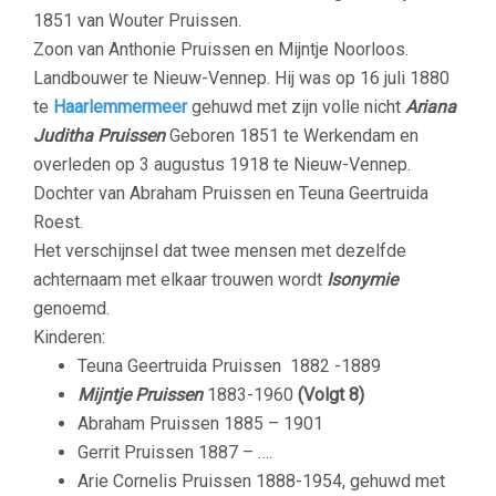
1851 van Wouter Pruissen.
Zoon van Anthonie Pruissen en Mijntje Noorloos.
Landbouwer te Nieuw-Vennep. Hij was op 16 juli 1880
te
Haarlemmermeer
gehuwd met zijn volle nicht
Ariana
Juditha Pruissen
Geboren 1851 te Werkendam en
overleden op 3 augustus 1918 te Nieuw-Vennep.
Dochter van Abraham Pruissen en Teuna Geertruida
Roest.
Het verschijnsel dat twee mensen met dezelfde
achternaam met elkaar trouwen wordt
Isonymie
genoemd.
Kinderen:
Teuna Geertruida Pruissen 1882 -1889
M
ijntje Pruissen
1883-1960
(Volgt 8)
Abraham Pruissen 1885 – 1901
Gerrit Pruissen
1887 – ….
Arie Cornelis Pruissen
1888-1954, gehuwd
met