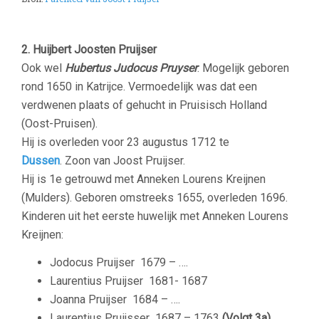
–
2. Huijbert Joosten Pruijser
Ook wel
Hubertus Judocus Pruyser
. Mogelijk geboren
rond 1650 in Katrijce. Vermoedelijk was dat een
verdwenen plaats of gehucht in Pruisisch Holland
(Oost-Pruisen).
Hij is overleden voor 23 augustus 1712 te
Dussen
. Zoon van Joost Pruijser.
Hij is 1e getrouwd met Anneken Lourens Kreijnen
(Mulders). Geboren omstreeks 1655, overleden 1696.
Kinderen uit het eerste huwelijk met Anneken Lourens
Kreijnen:
Jodocus Pruijser
1679 – ….
Laurentius Pruijser
1681- 1687
Joanna Pruijser
1684 – ….
Laurentius Pruijsser
1687 – 1763
(Volgt 3a)