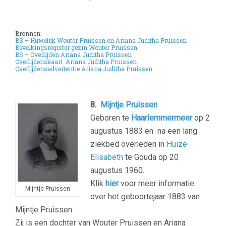
Bronnen:
BS – Huwelijk Wouter Pruissen en Ariana Juditha Pruissen
Bevolkingsregister gezin Wouter Pruissen
BS – Overlijden Ariana Juditha Pruissen
Overlijdenskaart Ariana Juditha Pruissen
Overlijdensadvertentie Ariana Juditha Pruissen
–
8.
Mijntje Pruissen
Geboren te
Haarlemmermeer
op 2
augustus 1883 en na een lang
ziekbed overleden in
Huize
Elisabeth
te
Gouda op 20
augustus 1960.
Klik
hier
voor meer informatie
Mijntje Pruissen
over het geboortejaar 1883 van
Mijntje Pruissen.
Zij is een dochter van Wouter Pruissen
en Ariana