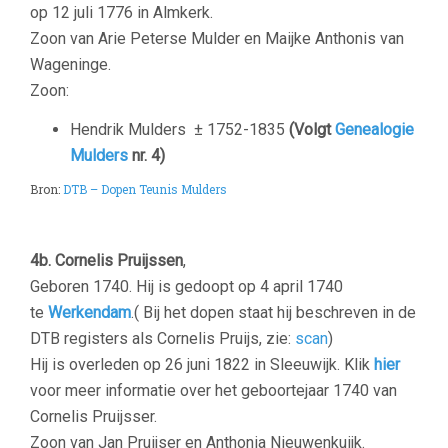
op 12 juli 1776 in Almkerk.
Zoon van Arie Peterse Mulder en Maijke Anthonis van
Wageninge.
Zoon:
Hendrik Mulders
± 1752-1835
(Volgt
Genealogie
Mulders
nr. 4)
Bron:
DTB – Dopen Teunis Mulders
–
4b.
Cornelis Pruijssen
,
Geboren 1740. Hij is gedoopt op 4 april 1740
te
Werkendam
.( Bij het dopen staat hij beschreven in de
DTB registers als Cornelis Pruijs, zie:
scan
)
Hij is overleden op 26 juni 1822 in Sleeuwijk. Klik
hier
voor meer informatie over het geboortejaar 1740 van
Cornelis Pruijsser.
Zoon van Jan Pruijser en Anthonia Nieuwenkuijk.