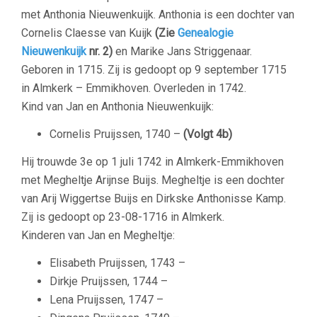
met A
nthonia Nieuwenkuijk
. Anthonia is een dochter van
Cornelis Claesse van Kuijk
(Zie
Genealogie
Nieuwenkuijk
nr. 2)
en Marike Jans Striggenaar.
Geboren in 1715. Zij is gedoopt op 9 september 1715
in Almkerk – Emmikhoven. Overleden in 1742.
Kind van Jan en Anthonia Nieuwenkuijk:
Cornelis Pruijssen, 1740 –
(Volgt 4b)
Hij trouwde 3e op 1 juli 1742 in Almkerk-Emmikhoven
met M
egheltje Arijnse Buijs
. Megheltje is een dochter
van Arij Wiggertse Buijs en Dirkske Anthonisse Kamp.
Zij is gedoopt op 23-08-1716 in Almkerk.
Kinderen van Jan en Megheltje:
Elisabeth Pruijssen, 1743 –
Dirkje Pruijssen, 1744 –
Lena Pruijssen, 1747 –