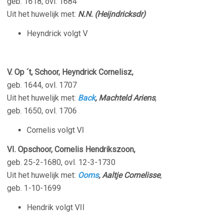
geb. 1618, ovl. 1684
Uit het huwelijk met:
N.N. (Heijndricksdr)
Heyndrick volgt V
V. Op ´t, Schoor, Heyndrick Cornelisz,
geb. 1644, ovl. 1707
Uit het huwelijk met:
Back
, Machteld Arien
s
,
geb. 1650, ovl. 1706
Cornelis volgt VI
VI. Opschoor, Cornelis Hendrikszoon,
geb. 25-2-1680, ovl. 12-3-1730
Uit het huwelijk met:
Ooms
, Aaltje Cornelisse
,
geb. 1-10-1699
Hendrik volgt VII