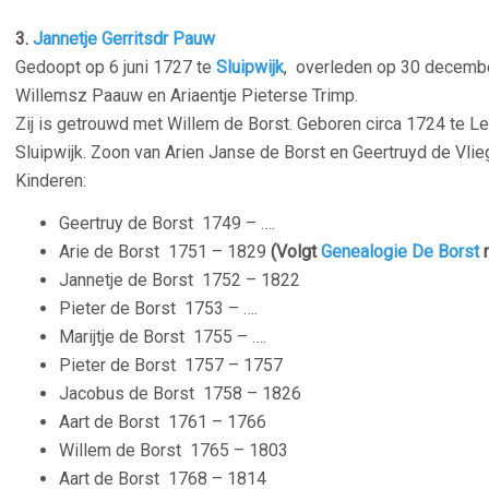
3.
Jannetje Gerritsdr Pauw
Gedoopt op 6 juni 1727 te
Sluipwijk
, overleden op 30 decembe
Willemsz Paauw en Ariaentje Pieterse Trimp.
Zij is getrouwd met Willem de Borst. Geboren circa 1724 te Le
Sluipwijk. Zoon van Arien Janse de Borst en Geertruyd de Vlieg
Kinderen:
Geertruy de Borst
1749 – ….
Arie de Borst
1751 – 1829
(Volgt
Genealogie De Borst
n
Jannetje de Borst
1752 – 1822
Pieter de Borst
1753 – ….
Marijtje de Borst
1755 – ….
Pieter de Borst
1757 – 1757
Jacobus de Borst
1758 – 1826
Aart de Borst
1761 – 1766
Willem de Borst
1765 – 1803
Aart de Borst
1768 – 1814