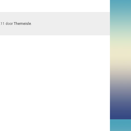
7.11 door
Themeisle
.