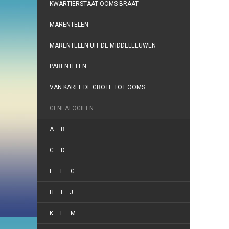
KWARTIERSTAAT OOMS-BRAAT
MARENTELEN
MARENTELEN UIT DE MIDDELEEUWEN
PARENTELEN
VAN KAREL DE GROTE TOT OOMS
GENEALOGIEËN
A – B
C – D
E – F – G
H – I – J
K – L – M