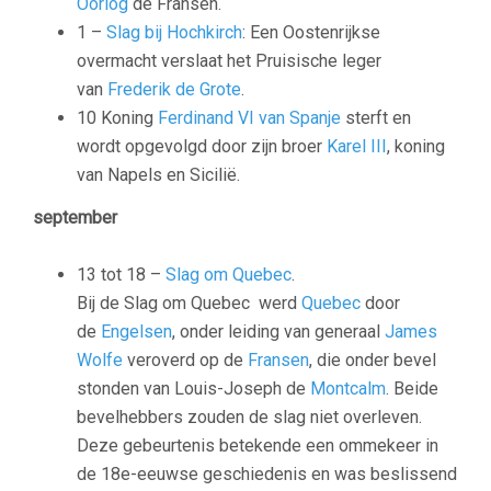
Oorlog
de Fransen.
1 –
Slag bij Hochkirch
: Een Oostenrijkse
overmacht verslaat het Pruisische leger
van
Frederik de Grote
.
10 Koning
Ferdinand VI van Spanje
sterft en
wordt opgevolgd door zijn broer
Karel III
, koning
van Napels en Sicilië.
september
13 tot 18 –
Slag om Quebec
.
Bij de Slag om Quebec werd
Quebec
door
de
Engelsen
, onder leiding van generaal
James
Wolfe
veroverd op de
Fransen
, die onder bevel
stonden van Louis-Joseph de
Montcalm
. Beide
bevelhebbers zouden de slag niet overleven.
Deze gebeurtenis betekende een ommekeer in
de 18e-eeuwse geschiedenis en was beslissend