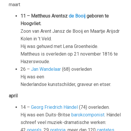
maart
11 –
Mattheus Arentsz
de Booij
geboren te
Hoogvliet.
Zoon van Arent Jansz de Booij en Maartje Arijsdr
Kolen in ’t Veld.
Hij was gehuwd met Lena Groenheide.
Mattheus is overleden op 21 november 1816 te
Hazerswoude.
26 –
Jan Wandelaar
(68) overleden
Hij was een
Nederlandse kunstschilder, graveur en etser.
april
14 –
Georg Friedrich Händel
(74) overleden.
Hij was een Duits-Britse
barokcomponist
. Händel
schreef veel muziek-dramatische werken:
42
opera’s
, 29
oratoria
, meer dan 120
cantates
,