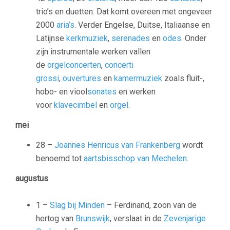
trio’s en duetten. Dat komt overeen met ongeveer
2000
aria’s
. Verder Engelse, Duitse, Italiaanse en
Latijnse
kerkmuziek
,
serenades
en
odes
. Onder
zijn instrumentale werken vallen
de
orgelconcerten
,
concerti
grossi
,
ouvertures
en
kamermuziek
zoals fluit-,
hobo- en viool
sonates
en werken
voor
klavecimbel
en
orgel
.
mei
28 –
Joannes Henricus van Frankenberg
wordt
benoemd tot
aartsbisschop van Mechelen
.
augustus
1 –
Slag bij Minden
– Ferdinand, zoon van de
hertog van
Brunswijk
, verslaat in de
Zevenjarige