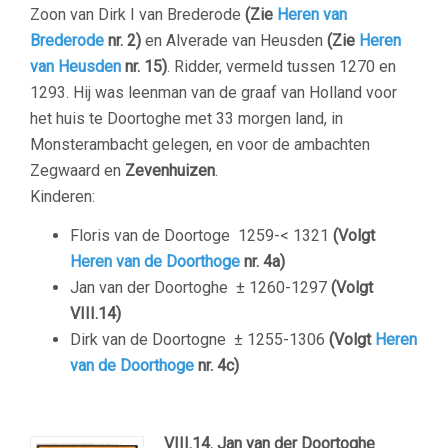
Zoon van Dirk I van Brederode
(Zie
Heren van
Brederode
nr. 2)
en Alverade van Heusden
(Zie
Heren
van Heusden
nr. 15)
. Ridder, vermeld tussen 1270 en
1293. Hij was leenman van de graaf van Holland voor
het huis te Doortoghe met 33 morgen land, in
Monsterambacht gelegen, en voor de ambachten
Zegwaard en
Zevenhuizen
.
Kinderen:
Floris van de Doortoge
1259-< 1321
(Volgt
Heren van de Doorthoge
nr. 4a)
Jan van der Doortoghe
± 1260-1297
(Volgt
VIII.14)
Dirk van de Doortogne
± 1255-1306
(Volgt
Heren
van de Doorthoge
nr. 4c)
–
VIII.14. Jan van der Doortoghe