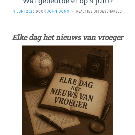
Wat gebeurde er op 9 juni?
VOOR
9 JUNI 2026
DOOR
JOHN OOMS
·
REACTIES UITGESCHAKELD
WAT
GEBEU
ER
OP
Elke dag het nieuws van vroeger
9
JUNI?