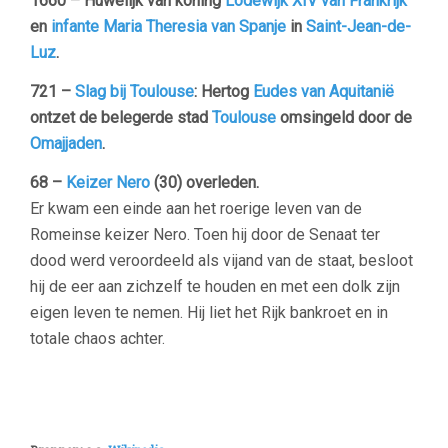
1660 – Huwelijk van koning
Lodewijk XIV van Frankrijk
en
infante
Maria Theresia van Spanje
in
Saint-Jean-de-
Luz
.
721 –
Slag bij Toulouse
: Hertog
Eudes van Aquitanië
ontzet de belegerde stad
Toulouse
omsingeld door de
Omajjaden
.
68 –
Keizer Nero
(30) overleden.
Er kwam een einde aan het roerige leven van de
Romeinse keizer Nero. Toen hij door de Senaat ter
dood werd veroordeeld als vijand van de staat, besloot
hij de eer aan zichzelf te houden en met een dolk zijn
eigen leven te nemen. Hij liet het Rijk bankroet en in
totale chaos achter.