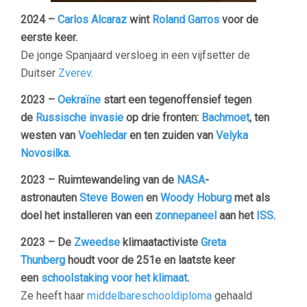
2024 –
Carlos Alcaraz
wint
Roland Garros
voor de
eerste keer.
De jonge Spanjaard versloeg in een vijfsetter de
Duitser
Zverev
.
2023 –
Oekraïne
start een tegenoffensief tegen
de
Russische invasie
op drie fronten:
Bachmoet
, ten
westen van
Voehledar
en ten zuiden van
Velyka
Novosilka
.
2023 – Ruimtewandeling van de
NASA
-
astronauten
Steve Bowen
en
Woody Hoburg
met als
doel het installeren van een
zonnepaneel
aan het
ISS
.
2023 – De
Zweedse
klimaatactiviste
Greta
Thunberg
houdt voor de 251e en laatste keer
een
schoolstaking voor het klimaat
.
Ze heeft haar
middelbareschool
diploma
gehaald