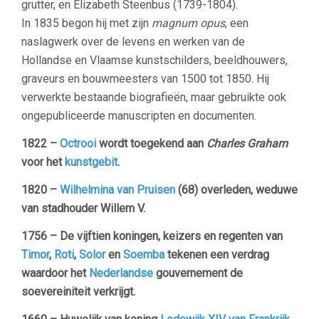
grutter, en Elizabeth Steenbus (1739-1804).
In 1835 begon hij met zijn
magnum opus
, een
naslagwerk over de levens en werken van de
Hollandse en Vlaamse kunstschilders, beeldhouwers,
graveurs en bouwmeesters van 1500 tot 1850. Hij
verwerkte bestaande biografieën, maar gebruikte ook
ongepubliceerde manuscripten en documenten.
1822 –
Octrooi
wordt toegekend aan
Charles Graham
voor het
kunstgebit
.
1820 –
Wilhelmina van Pruisen
(68) overleden, weduwe
van stadhouder Willem V.
1756 – De vijftien koningen, keizers en regenten van
Timor
,
Roti
,
Solor
en
Soemba
tekenen een verdrag
waardoor het
Nederlandse
gouvernement de
soevereiniteit verkrijgt.