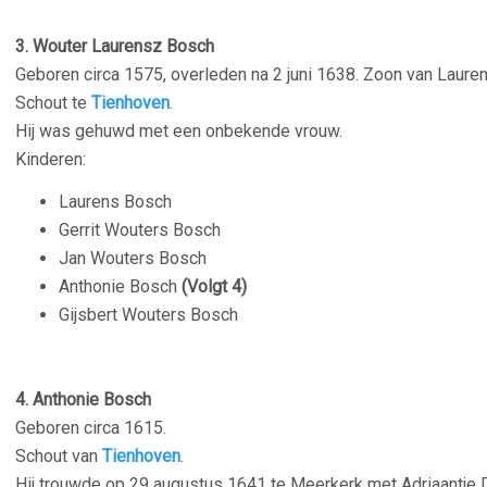
–
3.
Wouter Laurensz Bosch
Geboren circa 1575, overleden na 2 juni 1638. Zoon van Laure
Schout te
Tienhoven
.
Hij was gehuwd met een onbekende vrouw.
Kinderen:
Laurens Bosch
Gerrit Wouters Bosch
Jan Wouters Bosch
Anthonie Bosch
(Volgt 4)
Gijsbert Wouters Bosch
–
4.
Anthonie Bosch
Geboren circa 1615.
Schout van
Tienhoven
.
Hij trouwde op 29 augustus 1641 te Meerkerk met Adriaantje Di