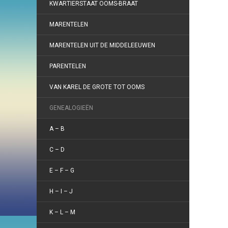
KWARTIERSTAAT OOMS-BRAAT
MARENTELEN
MARENTELEN UIT DE MIDDELEEUWEN
PARENTELEN
VAN KAREL DE GROTE TOT OOMS
GENEALOGIEËN
A – B
C – D
E – F – G
H – I – J
K – L – M