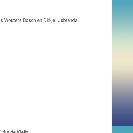
ns Wouters Bosch en Dirkje IJsbrands.
rks de Kleijn.