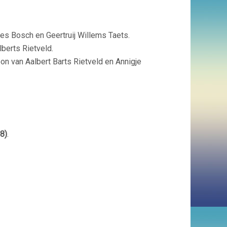
ies Bosch en Geertruij Willems Taets.
berts Rietveld.
 van Aalbert Barts Rietveld en Annigje
 8)
.