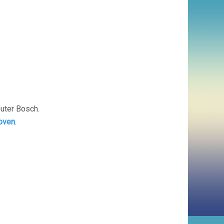
uter Bosch.
oven
.