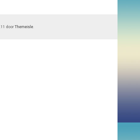
7.11 door
Themeisle
.