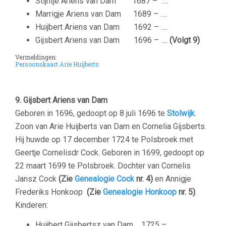
Stijntje Ariens van Dam 1687 – ….
Marrigje Ariens van Dam 1689 – ….
Huijbert Ariens van Dam 1692 – ….
Gijsbert Ariens van Dam 1696 – ….
(Volgt 9)
Vermeldingen:
Persoonskaart Arie Huijberts
9. Gijsbert Ariens van Dam
Geboren in 1696, gedoopt op 8 juli 1696 te
Stolwijk
.
Zoon van Arie Huijberts van Dam en Cornelia Gijsberts.
Hij huwde op 17 december 1724 te Polsbroek met
Geertje Cornelisdr Cock. Geboren in 1699, gedoopt op
22 maart 1699 te Polsbroek. Dochter van Cornelis
Jansz Cock
(Zie
Genealogie Cock
nr. 4)
en Annigje
Frederiks Honkoop
(Zie
Genealogie Honkoop
nr. 5)
.
Kinderen:
Huijbert Gijsbertsz van Dam 1725 – ….