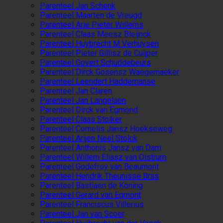
Parenteel Jan Schenk
Parenteel Maarten de Vreugd
Parenteel Arie Pieter Willems
Parenteel Claas Meesz Bleijnck
Parenteel Huybrecht M Verhuysen
Parenteel Pieter Gillisz de Cuijper
Parenteel Govert Schuddebeurs
Parenteel Dirck Gosensz Waegemaeker
Parenteel Leendert Haddemanse
Parenteel Jan Claren
Parenteel Jan Langelaen
Parenteel Dirck van Egmond
Parenteel Claas Stolker
Parenteel Cornelis Jansz Hoekseweg
Parenteel Arijen Neel Stolck
Parenteel Anthonis Jansz van Dam
Parenteel Willem Eliasz van Oistrum
Parenteel Godefroy van Beaumont
Parenteel Hendrik Theunisse Bras
Parenteel Bastiaen de Koning
Parenteel Gerard van Egmont
Parenteel Franciscus Villerius
Parenteel Jan van Scoer