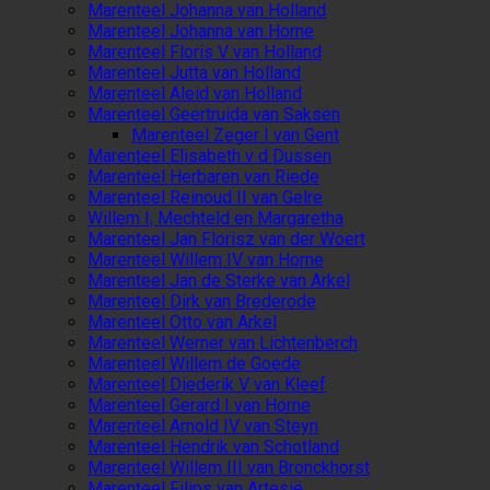
Marenteel Johanna van Holland
Marenteel Johanna van Horne
Marenteel Floris V van Holland
Marenteel Jutta van Holland
Marenteel Aleid van Holland
Marenteel Geertruida van Saksen
Marenteel Zeger I van Gent
Marenteel Elisabeth v d Dussen
Marenteel Herbaren van Riede
Marenteel Reinoud II van Gelre
Willem I, Mechteld en Margaretha
Marenteel Jan Florisz van der Woert
Marenteel Willem IV van Horne
Marenteel Jan de Sterke van Arkel
Marenteel Dirk van Brederode
Marenteel Otto van Arkel
Marenteel Werner van Lichtenberch
Marenteel Willem de Goede
Marenteel Diederik V van Kleef
Marenteel Gerard I van Horne
Marenteel Arnold IV van Steyn
Marenteel Hendrik van Schotland
Marenteel Willem III van Bronckhorst
Marenteel Filips van Artesië