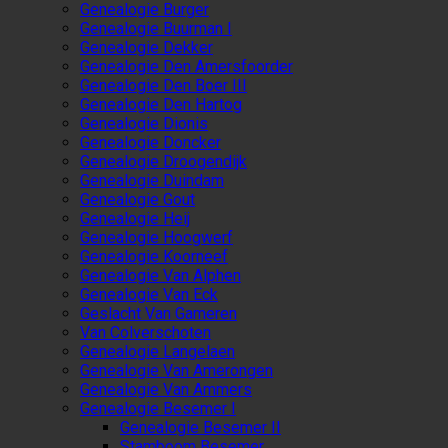
Genealogie Burger
Genealogie Buurman I
Genealogie Dekker
Genealogie Den Amersfoorder
Genealogie Den Boer III
Genealogie Den Hartog
Genealogie Dionis
Genealogie Doncker
Genealogie Droogendijk
Genealogie Duindam
Genealogie Gout
Genealogie Heij
Genealogie Hoogwerf
Genealogie Koorneef
Genealogie Van Alphen
Genealogie Van Eck
Geslacht Van Gameren
Van Colverschoten
Genealogie Langelaen
Genealogie Van Amerongen
Genealogie Van Ammers
Genealogie Besemer I
Genealogie Besemer II
Stamboom Besemer