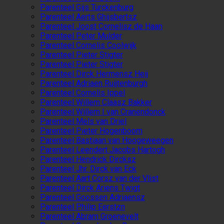
Parenteel Gijs Turckenburg
Parenteel Aerts Ghijsbertsz
Parenteel Joost Cornelisz de Haan
Parenteel Peter Mulder
Parenteel Cornelis Coolwijk
Parenteel Pieter Stigter
Parenteel Pieter Stigter
Parenteel Dirck Hermensz Heij
Parenteel Adriaen Ruijtenburgh
Parenteel Cornelis Ippel
Parenteel Willem Claasz Bakker
Parenteel Willem I van Cranendonck
Parenteel Mels van Driel
Parenteel Pieter Hogenboom
Parenteel Bastiaan van Hoogeweegen
Parenteel Leendert Jacobs Hartogh
Parenteel Hendrick Dircksz
Parenteel Jhr. Dirck van Eck
Parenteel Aart Corsz van der Vlist
Parenteel Dirck Ariens Twigt
Parenteel Goossen Adriaensz
Parenteel Philip Eerstzn
Parenteel Abram Groenevelt