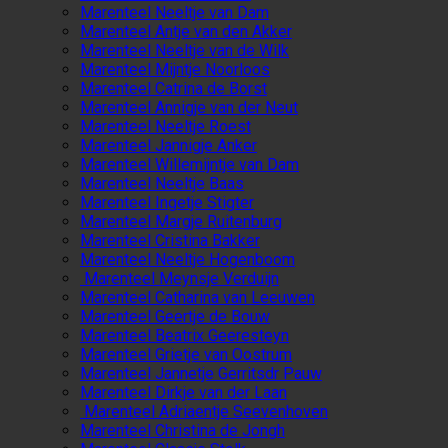
Marenteel Neeltje van Dam
Marenteel Antje van den Akker
Marenteel Neeltje van de Wilk
Marenteel Mijntje Noorloos
Marenteel Catrina de Borst
Marenteel Annigje van der Neut
Marenteel Neeltje Roest
Marenteel Jannigje Anker
Marenteel Willemijntje van Dam
Marenteel Neeltje Baas
Marenteel Ingetje Stigter
Marenteel Margje Ruitenburg
Marenteel Cristina Bakker
Marenteel Neeltje Hogenboom
Marenteel Meynsje Verduijn
Marenteel Catharina van Leeuwen
Marenteel Geertje de Bouw
Marenteel Beatrix Geeresteyn
Marenteel Grietje van Oostrum
Marenteel Jannetje Gerritsdr Pauw
Marenteel Dirkje van der Laan
Marenteel Adriaentje Seevenhoven
Marenteel Christina de Jongh