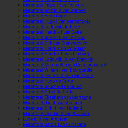
Marenteel Filips I van Frankrijk
Marenteel Gerold II van Genève
Marenteel Hugo Capet
Marenteel Hugo I van Vermandois
Marenteel Lodewijk de Beier
Marenteel Hendrik I van Gelre
Marenteel Robert II van Artesië
Marenteel Dirk van Cranendonck
Marenteel Hendrik de Vogelaar
Marenteel Hendrik II van Limburg
Marenteel Lodewijk IX van Frankrijk
Marenteel Margaretha van Constantinopel
Marenteel Willem I van Bourgondië
Marenteel Everard III van Mortagne
Marenteel Hugo de Grote
Marenteel Bouchard de Guise
Marenteel Otto I de Grote
Marenteel Elisabeth van Mortagne
Marenteel Jacob van Avesnes
Marenteel Dirk III van Holland
Marenteel van Jan II van Avesnes
Ludwig II van Arnstein
Marenteel Garcia IV van Navarra