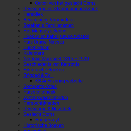
Canon van het geslacht Ooms
Genealogie en Stamboomonderzoek
Heraldiek
Benamingen Voorouders
Betekenis Familienamen
Het Menselyk Bedryf
Hoekse en Kabeljauwse twisten
Huis Oranje-Nassau
Hunebedden
Kalenders
Neutraal Moresnet 1816 – 1920
Geschiedenis van Kerstmis
Historische Boeken
Erfgoed & Zo…
KB Archivering website
Gemeente-Atlas
Huisbibliotheek
Wetenswaardigheden
Persoonlijkheden
Genealogie & Heraldiek
Geslacht Ooms
Hoogerzeyl
Historische Boeken
Huisarchief