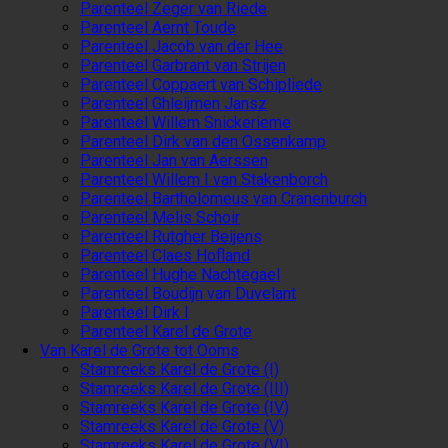
Parenteel Zeger van Riede
Parenteel Aernt Toude
Parenteel Jacob van der Hee
Parenteel Garbrant van Strijen
Parenteel Coppaert van Schipliede
Parenteel Ghleijmen Jansz
Parenteel Willem Snickerieme
Parenteel Dirk van den Ossenkamp
Parenteel Jan van Aerssen
Parenteel Willem I van Stakenborch
Parenteel Bartholomeus van Cranenburch
Parenteel Melis Schoir
Parenteel Rutgher Beijens
Parenteel Claes Hofland
Parenteel Hughe Nachtegael
Parenteel Boudijn van Duvelant
Parenteel Dirk I
Parenteel Karel de Grote
Van Karel de Grote tot Ooms
Stamreeks Karel de Grote (I)
Stamreeks Karel de Grote (III)
Stamreeks Karel de Grote (IV)
Stamreeks Karel de Grote (V)
Stamreeks Karel de Grote (VI)