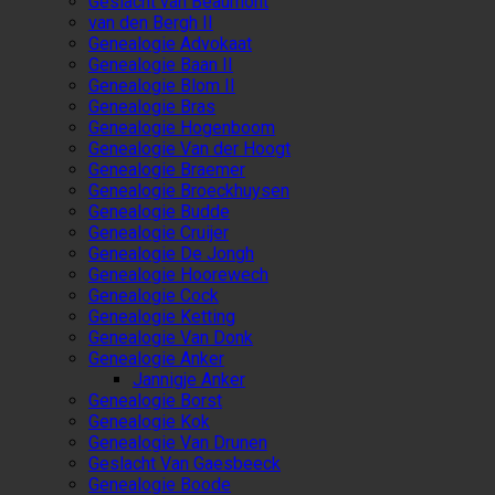
Geslacht van Beaumont
van den Bergh II
Genealogie Advokaat
Genealogie Baan II
Genealogie Blom II
Genealogie Bras
Genealogie Hogenboom
Genealogie Van der Hoogt
Genealogie Braemer
Genealogie Broeckhuysen
Genealogie Budde
Genealogie Cruijer
Genealogie De Jongh
Genealogie Hoorewech
Genealogie Cock
Genealogie Ketting
Genealogie Van Donk
Genealogie Anker
Jannigje Anker
Genealogie Borst
Genealogie Kok
Genealogie Van Drunen
Geslacht Van Gaesbeeck
Genealogie Boode