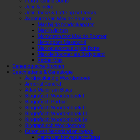
Foto’s familie Ooms
John & Ineke
John, Ineke & Lotte op het terras.
Avonturen van Max de Boomer
Max bij de hondenkapster
Max in de tuin
Momenten met Max de Boomer
Hertogdom Maxandrië
Max op avontuur bij de Rotte
Max de Boomer als Bodyguard
Ridder Max
Genealogische Bronnen
Geschiedenis & Genealogie
Aardrijkskundig Woordenboek
Armorial Général
Atlas Maior van Blaeu
Biografisch Woordenboek I
Biografisch Portaal
Biografisch Woordenboek II
Biografisch Woordenboek III
Biografisch Woordenboek IV
Biographisch Woordenboek
Canon van Nederland en regio’s
Canon van het geslacht Braat