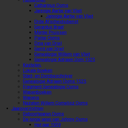
Catharinus Ooms
Jannigje Aartje van Vliet
Jannigje Aartje van Vliet
Orde Afscheidsdienst
Gerardus Braat
Mijntje Pruissen
Pieter Ooms
Dina van Driel
Gerrit van Driel
Genealogie Willem van Vliet
Genealogie Adriaen Oom 1525
Kastelen,
Lokale boeken
Stad- en Dorpbeschrijver
Genealogie Adriaen Ooms 1525
Fragment Genealogie Ooms
Wapenboeken
Wapens
Nazaten Willem Cornelisz Ooms
Jaaroverzichten
Geboortejaren Ooms
De jonge jaren van Johnny Ooms
Het jaar 1959