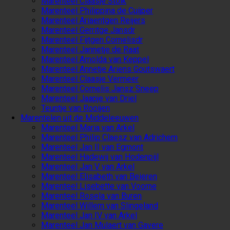
Marenteel Claasje Stolk
Marenteel Philippina de Cuijper
Marenteel Ariaentgen Reijers
Marenteel Gerritge Jansdr
Marenteel Fijtgen Cornelisdr
Marenteel Jannetje de Raat
Marenteel Arnolda van Keppel
Marenteel Annetje Ariens Goutswaert
Marenteel Claasje Vermeer
Marenteel Cornelis Jansz Sneep
Marenteel Jaapje van Driel
Teuntje van Rooijen
Marentelen uit de Middeleeuwen
Marenteel Maria van Arkel
Marenteel Philip Claesz van Adrichem
Marenteel Jan II van Egmont
Marenteel Hadewij van Hodenpijl
Marenteel Jan V van Arkel
Marenteel Elisabeth van Beieren
Marenteel Lisebette van Voorne
Marenteel Rosela van Buren
Marenteel Willem van Slingeland
Marenteel Jan IV van Arkel
Marenteel Jan Mulaert van Gavere