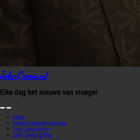
JohnOoms.nl
Elke dag het nieuws van vroeger
Menu
Welkom op mijn website
Over John Ooms
John, Ineke & Max