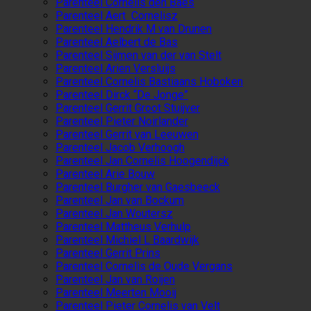
Parenteel Cornelis den Baes
Parenteel Aert Cornelisz
Parenteel Hendrik M van Drunen
Parenteel Aelbert de Bas
Parenteel Sijmen van der van Stelt
Parenteel Arien Versluijs
Parenteel Cornelis Bastiaans Hoboken
Parenteel Dirck “De Jonge”
Parenteel Gerrit Groot Stuijver
Parenteel Pieter Noirlander
Parenteel Gerrit van Leeuwen
Parenteel Jacob Verhoogh
Parenteel Jan Cornelis Hoogendijck
Parenteel Arie Bouw
Parenteel Burgher van Gaesbeeck
Parenteel Jan van Bockum
Parenteel Jan Woutersz
Parenteel Mattheus Verhulp
Parenteel Michiel L Baardwijk
Parenteel Gerrit Prins
Parenteel Cornelis de Oude Vergans
Parenteel Jan van Roijen
Parenteel Meerten Mooij
Parenteel Pieter Cornelis van Velt