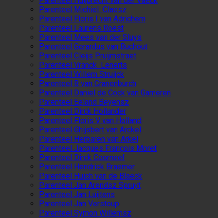
Parenteel Huijbrecht van der Vaeck
Parenteel Michiel Claesz
Parenteel Floris I van Adrichem
Parenteel Laurens Roest
Parenteel Mees van der Sluys
Parenteel Gerardus van Buchout
Parenteel Cleijs Pruijmstraet
Parenteel Vranck Lenerts
Parenteel Willem Struijck
Parenteel B van Cranenburch
Parenteel Daniel de Cock van Gameren
Parenteel Eeland Beyensz
Parenteel Dirck Hollander
Parenteel Floris V van Holland
Parenteel Ghijsbert van Arckel
Parenteel Herbaren van Arkel
Parenteel Jacques François Moret
Parenteel Dirck Coorneef
Parenteel Hendrick Braemer
Parenteel Huich van de Blaeck
Parenteel Jan Arendsz Spruyt
Parenteel Jan Luijtens
Parenteel Jan Verstoup
Parenteel Symon Willemsz