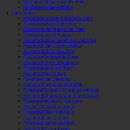
Marenteel Nithard van Ponthieu
Marentelen naar Richilde
Parentelen
Parenteel Adriaen Adriaensz Oom
Parenteel Claes Gabrielsz
Parenteel Jan Fransz van Vliet
Parenteel Joost Pruijser
Parenteel Claes Hendrickx van Driel
Parenteel Jan Van den Akker
Parenteel Claes van Dam
Parenteel Gysbert de Borst
Parenteel Reyer Teunissen
Parenteel Aernt de Booij
Parenteel Gerrit Jans
Parenteel Jan Daemisz
Parenteel Ewout van der Wilk
Parenteel Cornelis Cornelisz Verduyn
Parenteel Cornelis Cornelisz Verduyn
Parenteel Willem C Noorloos
Parenteel van Gilis Roest
Parenteel Ellert Verdoold
Parenteel Luc Le Loup
Parenteel Jacob de Raet
Parenteel Pieter Boom