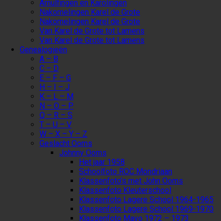
Arnulfingen en Karolingen
Nakomelingen Karel de Grote
Nakomelingen Karel de Grote
Van Karel de Grote tot Lamens
Van Karel de Grote tot Lamens
Genealogieën
A – B
C – D
E – F – G
H – I – J
K – L – M
N – O – P
Q – R – S
T – U – V
W – X – Y – Z
Geslacht Ooms
Johnny Ooms
Het jaar 1958
Schoolfoto ROC Mondriaan
Klassenfoto’s met John Ooms
Klassenfoto Kleuterschool
Klassenfoto Lagere School 1964-1965
Klassenfoto Lagere School 1969-1970
Klassenfoto Mavo 1972 – 1973