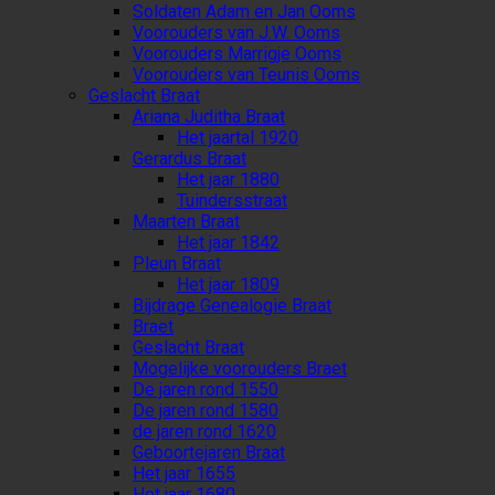
Soldaten Adam en Jan Ooms
Voorouders van J.W. Ooms
Voorouders Marrigje Ooms
Voorouders van Teunis Ooms
Geslacht Braat
Ariana Juditha Braat
Het jaartal 1920
Gerardus Braat
Het jaar 1880
Tuindersstraat
Maarten Braat
Het jaar 1842
Pleun Braat
Het jaar 1809
Bijdrage Genealogie Braat
Braet
Geslacht Braat
Mogelijke voorouders Braet
De jaren rond 1550
De jaren rond 1580
de jaren rond 1620
Geboortejaren Braat
Het jaar 1655
Het jaar 1680