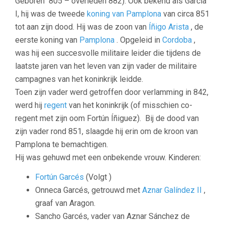
Geboren 805 – overleden 882). Ook bekend als García
I, hij was de tweede
koning van Pamplona
van circa 851
tot aan zijn dood. Hij was de zoon van
Íñigo Arista
, de
eerste koning van
Pamplona
. Opgeleid in
Cordoba
,
was hij een succesvolle militaire leider die tijdens de
laatste jaren van het leven van zijn vader de militaire
campagnes van het koninkrijk leidde.
Toen zijn vader werd getroffen door verlamming in 842,
werd hij
regent
van het koninkrijk (of misschien co-
regent met zijn oom Fortún Íñiguez). Bij de dood van
zijn vader rond 851, slaagde hij erin om de kroon van
Pamplona te bemachtigen.
Hij was gehuwd met een onbekende vrouw. Kinderen:
Fortún Garcés
(Volgt )
Onneca Garcés, getrouwd met
Aznar Galíndez II
,
graaf van Aragon.
Sancho Garcés, vader van Aznar Sánchez de