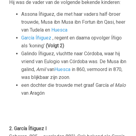
Hij was de vader van de volgende bekende kinderen:
Assona Íñiguez, die met haar vaders half-broer
trouwde, Musa ibn Musa ibn Fortun ibn Qasi, heer
van Tudela en
Huesca
García Íñiguez
, regent en daarna opvolger Íñigo
als ‘koning’
(Volgt 2)
Galindo Íñiguez, vluchtte naar Córdoba, waar hij
vriend van Eulogio van Córdoba was. De Musa ibn
galind,
Amil
van
Huesca
in 860, vermoord in 870,
was blijkbaar zijn zoon.
een dochter die trouwde met graaf
García
el Malo
van
Aragón
–
–
2. García Íñiguez I