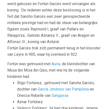
werd gekozen en Fortún Garcés werd vervangen als
koning. De redenen achter deze beslissing is in het
feit dat Sancho Garcés een zeer gerespecteerde
militaire prestige had en had de steun van belangrijke
figuren zoals Raymond I, graaf van Pallars en
Ribagorza , Galindo Aznarez II , graaf van Aragon en
Alfonso III , koning van Asturië.
Fortún Garcés trok zich permanent terug in het klooster
van Leyre in 905,
waar hij overleed in 922.
Fortún was getrouwd met
Auria,
de kleindochter van
Musa ibn Misa ibn Qasi, met wie hij de volgende
kinderen had:
Íñigo Fortúnez, getrouwd met Sancha Garcés,
dochter van
García Jiménez van Pamplona
en
Onecca Rebelle van
Sangüesa
.
Aznar Fortúnez
Velasco Fortúnez, hij had drie kinderen: Jimena,