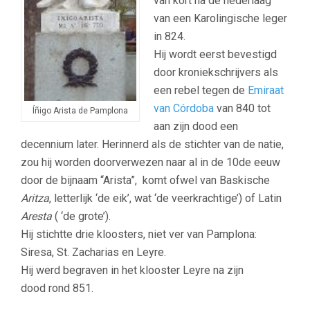
van kort na de nederlaag
van een Karolingische leger
in 824.
Hij wordt eerst bevestigd
door kroniekschrijvers als
een rebel tegen de
Emiraat
van Córdoba
van 840 tot
Íñigo Arista de Pamplona
aan zijn dood een
decennium later. Herinnerd als de stichter van de natie,
zou hij worden doorverwezen naar al in de 10de eeuw
door de bijnaam “Arista”, komt ofwel van Baskische
Aritza
, letterlijk ‘de eik’, wat ‘de veerkrachtige’) of Latin
Aresta
( ‘de grote’).
Hij stichtte drie kloosters, niet ver van Pamplona:
Siresa, St. Zacharias en Leyre.
Hij werd begraven in het klooster Leyre na zijn
dood rond 851.