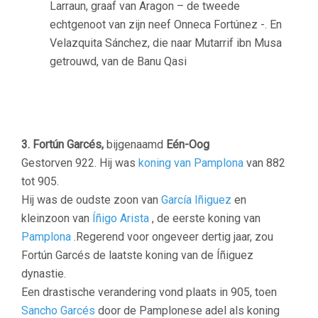
Larraun, graaf van Aragon – de tweede
echtgenoot van zijn neef Onneca Fortúnez -. En
Velazquita Sánchez, die naar Mutarrif ibn Musa
getrouwd, van de Banu Qasi
3. Fortún Garcés,
bijgenaamd
Eén-Oog
Gestorven 922. Hij was
koning van Pamplona
van 882
tot 905.
Hij was de oudste zoon van
García Iñiguez
en
kleinzoon van
Íñigo Arista
, de eerste koning van
Pamplona
.Regerend voor ongeveer dertig jaar, zou
Fortún Garcés de laatste koning van de Íñiguez
dynastie.
Een drastische verandering vond plaats in 905, toen
Sancho Garcés
door de Pamplonese adel als koning