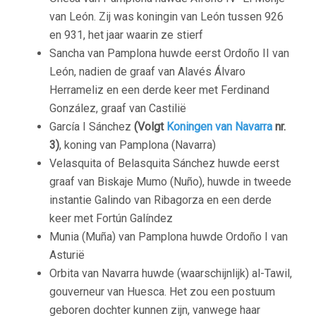
van León. Zij was koningin van León tussen 926
en 931, het jaar waarin ze stierf
Sancha van Pamplona huwde eerst Ordoño II van
León, nadien de graaf van Alavés Álvaro
Herrameliz en een derde keer met Ferdinand
González, graaf van Castilië
García I Sánchez
(Volgt
Koningen van Navarra
nr.
3)
, koning van Pamplona (Navarra)
Velasquita of Belasquita Sánchez huwde eerst
graaf van Biskaje Mumo (Nuño), huwde in tweede
instantie Galindo van Ribagorza en een derde
keer met Fortún Galíndez
Munia (Muña) van Pamplona huwde Ordoño I van
Asturië
Orbita van Navarra huwde (waarschijnlijk) al-Tawil,
gouverneur van Huesca. Het zou een postuum
geboren dochter kunnen zijn, vanwege haar