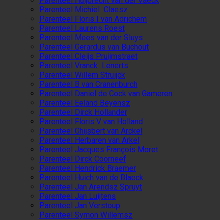
Parenteel Huijbrecht van der Vaeck
Parenteel Michiel Claesz
Parenteel Floris I van Adrichem
Parenteel Laurens Roest
Parenteel Mees van der Sluys
Parenteel Gerardus van Buchout
Parenteel Cleijs Pruijmstraet
Parenteel Vranck Lenerts
Parenteel Willem Struijck
Parenteel B van Cranenburch
Parenteel Daniel de Cock van Gameren
Parenteel Eeland Beyensz
Parenteel Dirck Hollander
Parenteel Floris V van Holland
Parenteel Ghijsbert van Arckel
Parenteel Herbaren van Arkel
Parenteel Jacques François Moret
Parenteel Dirck Coorneef
Parenteel Hendrick Braemer
Parenteel Huich van de Blaeck
Parenteel Jan Arendsz Spruyt
Parenteel Jan Luijtens
Parenteel Jan Verstoup
Parenteel Symon Willemsz