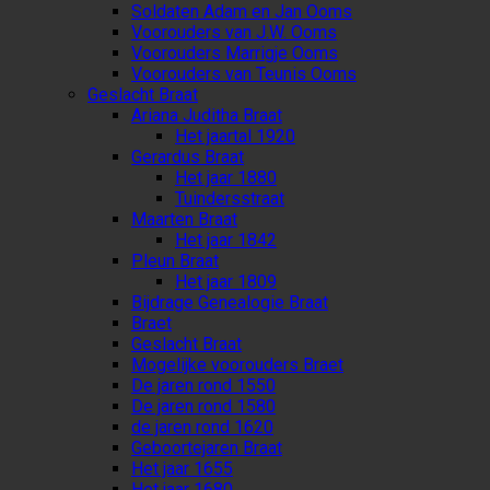
Soldaten Adam en Jan Ooms
Voorouders van J.W. Ooms
Voorouders Marrigje Ooms
Voorouders van Teunis Ooms
Geslacht Braat
Ariana Juditha Braat
Het jaartal 1920
Gerardus Braat
Het jaar 1880
Tuindersstraat
Maarten Braat
Het jaar 1842
Pleun Braat
Het jaar 1809
Bijdrage Genealogie Braat
Braet
Geslacht Braat
Mogelijke voorouders Braet
De jaren rond 1550
De jaren rond 1580
de jaren rond 1620
Geboortejaren Braat
Het jaar 1655
Het jaar 1680