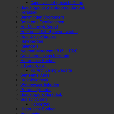
Canon van het geslacht Ooms
Genealogie en Stamboomonderzoek
Heraldiek
Benamingen Voorouders
Betekenis Familienamen
Het Menselyk Bedryf
Hoekse en Kabeljauwse twisten
Huis Oranje-Nassau
Hunebedden
Kalenders
Neutraal Moresnet 1816 – 1920
Geschiedenis van Kerstmis
Historische Boeken
Erfgoed & Zo…
KB Archivering website
Gemeente-Atlas
Huisbibliotheek
Wetenswaardigheden
Persoonlijkheden
Genealogie & Heraldiek
Geslacht Ooms
Hoogerzeyl
Historische Boeken
Huisarchief