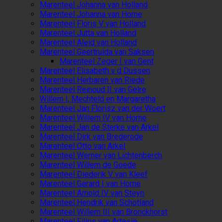
Marenteel Johanna van Holland
Marenteel Johanna van Horne
Marenteel Floris V van Holland
Marenteel Jutta van Holland
Marenteel Aleid van Holland
Marenteel Geertruida van Saksen
Marenteel Zeger I van Gent
Marenteel Elisabeth v d Dussen
Marenteel Herbaren van Riede
Marenteel Reinoud II van Gelre
Willem I, Mechteld en Margaretha
Marenteel Jan Florisz van der Woert
Marenteel Willem IV van Horne
Marenteel Jan de Sterke van Arkel
Marenteel Dirk van Brederode
Marenteel Otto van Arkel
Marenteel Werner van Lichtenberch
Marenteel Willem de Goede
Marenteel Diederik V van Kleef
Marenteel Gerard I van Horne
Marenteel Arnold IV van Steyn
Marenteel Hendrik van Schotland
Marenteel Willem III van Bronckhorst
Marenteel Filips van Artesië