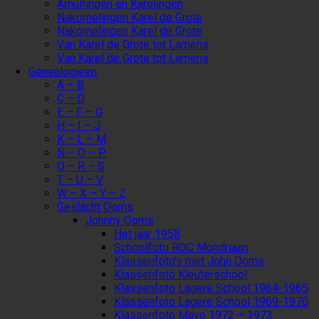
Arnulfingen en Karolingen
Nakomelingen Karel de Grote
Nakomelingen Karel de Grote
Van Karel de Grote tot Lamens
Van Karel de Grote tot Lamens
Genealogieën
A – B
C – D
E – F – G
H – I – J
K – L – M
N – O – P
Q – R – S
T – U – V
W – X – Y – Z
Geslacht Ooms
Johnny Ooms
Het jaar 1958
Schoolfoto ROC Mondriaan
Klassenfoto’s met John Ooms
Klassenfoto Kleuterschool
Klassenfoto Lagere School 1964-1965
Klassenfoto Lagere School 1969-1970
Klassenfoto Mavo 1972 – 1973