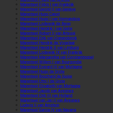
Marenteel Filips I van Frankrijk
Marenteel Gerold II van Genève
Marenteel Hugo Capet
Marenteel Hugo I van Vermandois
Marenteel Lodewijk de Beier
Marenteel Hendrik I van Gelre
Marenteel Robert II van Artesië
Marenteel Dirk van Cranendonck
Marenteel Hendrik de Vogelaar
Marenteel Hendrik II van Limburg
Marenteel Lodewijk IX van Frankrijk
Marenteel Margaretha van Constantinopel
Marenteel Willem I van Bourgondië
Marenteel Everard III van Mortagne
Marenteel Hugo de Grote
Marenteel Bouchard de Guise
Marenteel Otto I de Grote
Marenteel Elisabeth van Mortagne
Marenteel Jacob van Avesnes
Marenteel Dirk III van Holland
Marenteel van Jan II van Avesnes
Ludwig II van Arnstein
Marenteel Garcia IV van Navarra