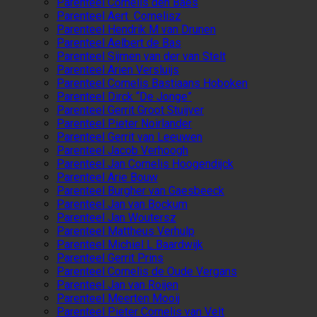
Parenteel Cornelis den Baes
Parenteel Aert Cornelisz
Parenteel Hendrik M van Drunen
Parenteel Aelbert de Bas
Parenteel Sijmen van der van Stelt
Parenteel Arien Versluijs
Parenteel Cornelis Bastiaans Hoboken
Parenteel Dirck “De Jonge”
Parenteel Gerrit Groot Stuijver
Parenteel Pieter Noirlander
Parenteel Gerrit van Leeuwen
Parenteel Jacob Verhoogh
Parenteel Jan Cornelis Hoogendijck
Parenteel Arie Bouw
Parenteel Burgher van Gaesbeeck
Parenteel Jan van Bockum
Parenteel Jan Woutersz
Parenteel Mattheus Verhulp
Parenteel Michiel L Baardwijk
Parenteel Gerrit Prins
Parenteel Cornelis de Oude Vergans
Parenteel Jan van Roijen
Parenteel Meerten Mooij
Parenteel Pieter Cornelis van Velt