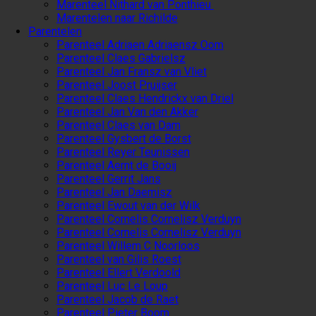
Marenteel Nithard van Ponthieu
Marentelen naar Richilde
Parentelen
Parenteel Adriaen Adriaensz Oom
Parenteel Claes Gabrielsz
Parenteel Jan Fransz van Vliet
Parenteel Joost Pruijser
Parenteel Claes Hendrickx van Driel
Parenteel Jan Van den Akker
Parenteel Claes van Dam
Parenteel Gysbert de Borst
Parenteel Reyer Teunissen
Parenteel Aernt de Booij
Parenteel Gerrit Jans
Parenteel Jan Daemisz
Parenteel Ewout van der Wilk
Parenteel Cornelis Cornelisz Verduyn
Parenteel Cornelis Cornelisz Verduyn
Parenteel Willem C Noorloos
Parenteel van Gilis Roest
Parenteel Ellert Verdoold
Parenteel Luc Le Loup
Parenteel Jacob de Raet
Parenteel Pieter Boom