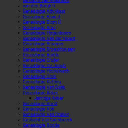
Geslacht van Beaumont
van den Bergh II
Genealogie Advokaat
Genealogie Baan II
Genealogie Blom II
Genealogie Bras
Genealogie Hogenboom
Genealogie Van der Hoogt
Genealogie Braemer
Genealogie Broeckhuysen
Genealogie Budde
Genealogie Cruijer
Genealogie De Jongh
Genealogie Hoorewech
Genealogie Cock
Genealogie Ketting
Genealogie Van Donk
Genealogie Anker
Jannigje Anker
Genealogie Borst
Genealogie Kok
Genealogie Van Drunen
Geslacht Van Gaesbeeck
Genealogie Boode