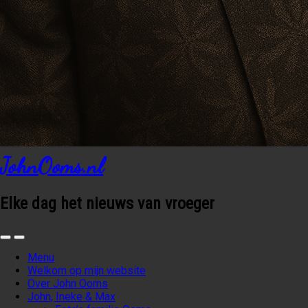
JohnOoms.nl
Elke dag het nieuws van vroeger
Menu
Welkom op mijn website
Over John Ooms
John, Ineke & Max