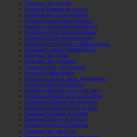
Parenteel Jan Schenk
Parenteel Maarten de Vreugd
Parenteel Arie Pieter Willems
Parenteel Claas Meesz Bleijnck
Parenteel Huybrecht M Verhuysen
Parenteel Pieter Gillisz de Cuijper
Parenteel Govert Schuddebeurs
Parenteel Dirck Gosensz Waegemaeker
Parenteel Leendert Haddemanse
Parenteel Jan Claren
Parenteel Jan Langelaen
Parenteel Dirck van Egmond
Parenteel Claas Stolker
Parenteel Cornelis Jansz Hoekseweg
Parenteel Arijen Neel Stolck
Parenteel Anthonis Jansz van Dam
Parenteel Willem Eliasz van Oistrum
Parenteel Godefroy van Beaumont
Parenteel Hendrik Theunisse Bras
Parenteel Bastiaen de Koning
Parenteel Gerard van Egmont
Parenteel Franciscus Villerius
Parenteel Jan van Scoer