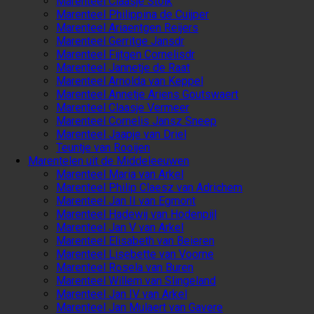
Marenteel Claasje Stolk
Marenteel Philippina de Cuijper
Marenteel Ariaentgen Reijers
Marenteel Gerritge Jansdr
Marenteel Fijtgen Cornelisdr
Marenteel Jannetje de Raat
Marenteel Arnolda van Keppel
Marenteel Annetje Ariens Goutswaert
Marenteel Claasje Vermeer
Marenteel Cornelis Jansz Sneep
Marenteel Jaapje van Driel
Teuntje van Rooijen
Marentelen uit de Middeleeuwen
Marenteel Maria van Arkel
Marenteel Philip Claesz van Adrichem
Marenteel Jan II van Egmont
Marenteel Hadewij van Hodenpijl
Marenteel Jan V van Arkel
Marenteel Elisabeth van Beieren
Marenteel Lisebette van Voorne
Marenteel Rosela van Buren
Marenteel Willem van Slingeland
Marenteel Jan IV van Arkel
Marenteel Jan Mulaert van Gavere