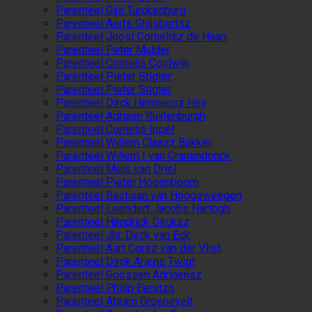
Parenteel Gijs Turckenburg
Parenteel Aerts Ghijsbertsz
Parenteel Joost Cornelisz de Haan
Parenteel Peter Mulder
Parenteel Cornelis Coolwijk
Parenteel Pieter Stigter
Parenteel Pieter Stigter
Parenteel Dirck Hermensz Heij
Parenteel Adriaen Ruijtenburgh
Parenteel Cornelis Ippel
Parenteel Willem Claasz Bakker
Parenteel Willem I van Cranendonck
Parenteel Mels van Driel
Parenteel Pieter Hogenboom
Parenteel Bastiaan van Hoogeweegen
Parenteel Leendert Jacobs Hartogh
Parenteel Hendrick Dircksz
Parenteel Jhr. Dirck van Eck
Parenteel Aart Corsz van der Vlist
Parenteel Dirck Ariens Twigt
Parenteel Goossen Adriaensz
Parenteel Philip Eerstzn
Parenteel Abram Groenevelt