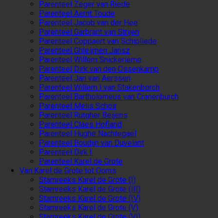
Parenteel Zeger van Riede
Parenteel Aernt Toude
Parenteel Jacob van der Hee
Parenteel Garbrant van Strijen
Parenteel Coppaert van Schipliede
Parenteel Ghleijmen Jansz
Parenteel Willem Snickerieme
Parenteel Dirk van den Ossenkamp
Parenteel Jan van Aerssen
Parenteel Willem I van Stakenborch
Parenteel Bartholomeus van Cranenburch
Parenteel Melis Schoir
Parenteel Rutgher Beijens
Parenteel Claes Hofland
Parenteel Hughe Nachtegael
Parenteel Boudijn van Duvelant
Parenteel Dirk I
Parenteel Karel de Grote
Van Karel de Grote tot Ooms
Stamreeks Karel de Grote (I)
Stamreeks Karel de Grote (III)
Stamreeks Karel de Grote (IV)
Stamreeks Karel de Grote (V)
Stamreeks Karel de Grote (VI)