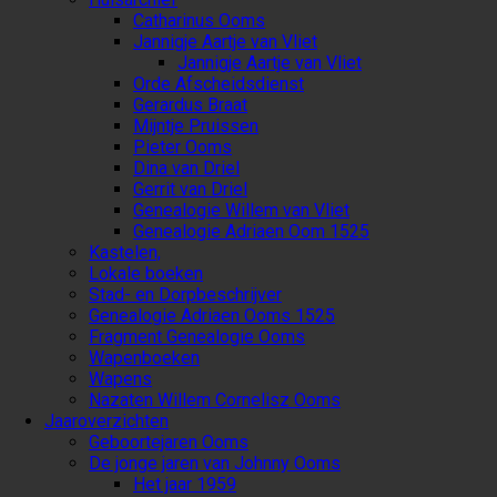
Catharinus Ooms
Jannigje Aartje van Vliet
Jannigje Aartje van Vliet
Orde Afscheidsdienst
Gerardus Braat
Mijntje Pruissen
Pieter Ooms
Dina van Driel
Gerrit van Driel
Genealogie Willem van Vliet
Genealogie Adriaen Oom 1525
Kastelen,
Lokale boeken
Stad- en Dorpbeschrijver
Genealogie Adriaen Ooms 1525
Fragment Genealogie Ooms
Wapenboeken
Wapens
Nazaten Willem Cornelisz Ooms
Jaaroverzichten
Geboortejaren Ooms
De jonge jaren van Johnny Ooms
Het jaar 1959