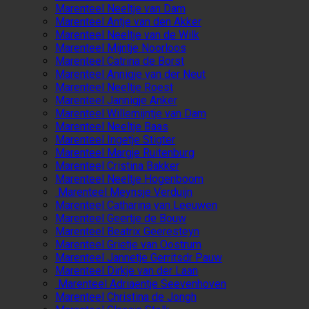
Marenteel Neeltje van Dam
Marenteel Antje van den Akker
Marenteel Neeltje van de Wilk
Marenteel Mijntje Noorloos
Marenteel Catrina de Borst
Marenteel Annigje van der Neut
Marenteel Neeltje Roest
Marenteel Jannigje Anker
Marenteel Willemijntje van Dam
Marenteel Neeltje Baas
Marenteel Ingetje Stigter
Marenteel Margje Ruitenburg
Marenteel Cristina Bakker
Marenteel Neeltje Hogenboom
Marenteel Meynsje Verduijn
Marenteel Catharina van Leeuwen
Marenteel Geertje de Bouw
Marenteel Beatrix Geeresteyn
Marenteel Grietje van Oostrum
Marenteel Jannetje Gerritsdr Pauw
Marenteel Dirkje van der Laan
Marenteel Adriaentje Seevenhoven
Marenteel Christina de Jongh