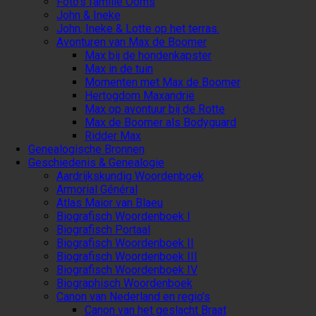
Foto’s familie Ooms
John & Ineke
John, Ineke & Lotte op het terras.
Avonturen van Max de Boomer
Max bij de hondenkapster
Max in de tuin
Momenten met Max de Boomer
Hertogdom Maxandrië
Max op avontuur bij de Rotte
Max de Boomer als Bodyguard
Ridder Max
Genealogische Bronnen
Geschiedenis & Genealogie
Aardrijkskundig Woordenboek
Armorial Général
Atlas Maior van Blaeu
Biografisch Woordenboek I
Biografisch Portaal
Biografisch Woordenboek II
Biografisch Woordenboek III
Biografisch Woordenboek IV
Biographisch Woordenboek
Canon van Nederland en regio’s
Canon van het geslacht Braat