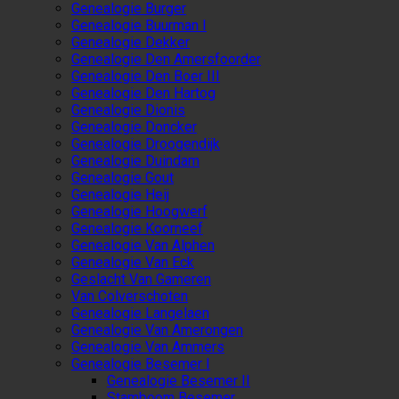
Genealogie Burger
Genealogie Buurman I
Genealogie Dekker
Genealogie Den Amersfoorder
Genealogie Den Boer III
Genealogie Den Hartog
Genealogie Dionis
Genealogie Doncker
Genealogie Droogendijk
Genealogie Duindam
Genealogie Gout
Genealogie Heij
Genealogie Hoogwerf
Genealogie Koorneef
Genealogie Van Alphen
Genealogie Van Eck
Geslacht Van Gameren
Van Colverschoten
Genealogie Langelaen
Genealogie Van Amerongen
Genealogie Van Ammers
Genealogie Besemer I
Genealogie Besemer II
Stamboom Besemer