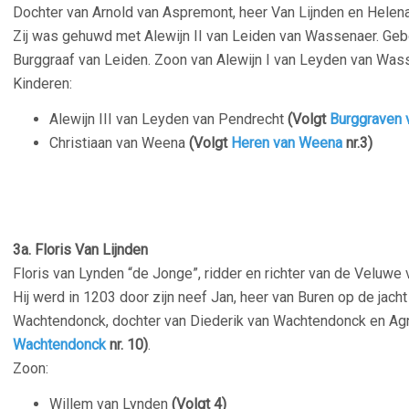
Dochter van Arnold van Aspremont, heer Van Lijnden en Helen
Zij was gehuwd met Alewijn II van Leiden van Wassenaer.
Gebo
Burggraaf van Leiden. Zoon van Alewijn I van Leyden van Was
Kinderen:
Alewijn III van Leyden van Pendrecht
(Volgt
Burggraven 
Christiaan van Weena
(Volgt
Heren van Weena
nr.3)
3a.
Floris Van Lijnden
Floris van Lynden “de Jonge”, ridder en richter van de Veluwe 
Hij werd in 1203 door zijn neef Jan, heer van Buren op de ja
Wachtendonck, dochter van Diederik van Wachtendonck en A
Wachtendonck
nr. 10)
.
Zoon:
Willem van Lynden
(Volgt 4)