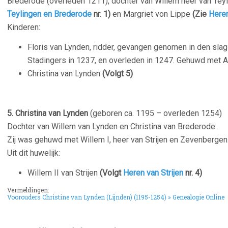
Brederode (overleden 1211), dochter van Willem heer van Te
Teylingen en Brederode
nr. 1)
en Margriet von Lippe
(Zie
Heren
Kinderen:
Floris van Lynden, ridder, gevangen genomen in den slag 
Stadingers in 1237, en overleden in 1247. Gehuwd met 
Christina van Lynden
(Volgt 5)
5.
Christina van Lynden
(geboren ca. 1195 – overleden
1254)
D
ochter van Willem van Lynden en Christina van Brederode.
Zij was gehuwd met Willem I, heer van Strijen en Zevenbergen
Uit dit huwelijk:
Willem II van Strijen
(Volgt
Heren van Strijen
nr. 4)
Vermeldingen:
Voorouders Christine van Lynden (Lijnden) (1195-1254) » Genealogie Online