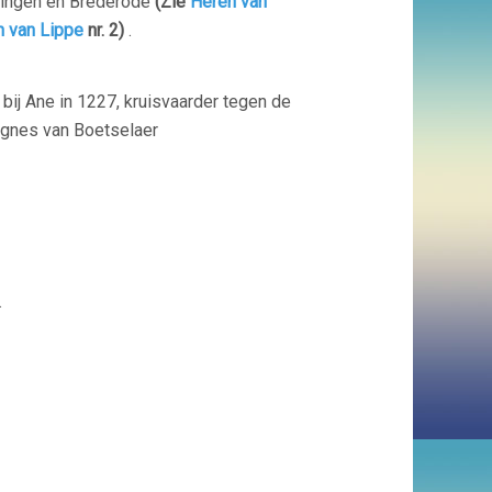
ylingen en Brederode
(Zie
Heren van
 van Lippe
nr. 2)
.
bij Ane in 1227, kruisvaarder tegen de
Agnes van Boetselaer
.