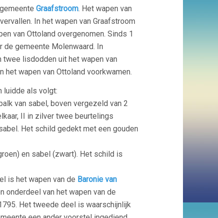
e gemeente
Graafstroom
. Het wapen van
vervallen. In het wapen van Graafstroom
apen van Ottoland overgenomen. Sinds 1
der de gemeente Molenwaard. In
 twee lisdodden uit het wapen van
in het wapen van Ottoland voorkwamen.
luidde als volgt:
sbalk van sabel, boven vergezeld van 2
kaar, II in zilver twee beurtelings
sabel. Het schild gedekt met een gouden
groen) en sabel (zwart). Het schild is
el is het wapen van de
Baronie van
een onderdeel van het wapen van de
1795. Het tweede deel is waarschijnlijk
emeente een ander voorstel ingediend,