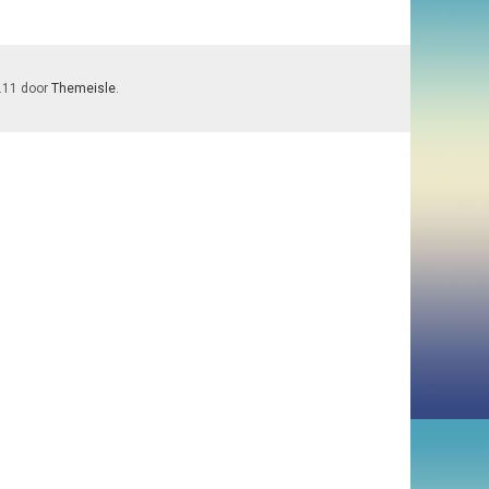
7.11 door
Themeisle
.