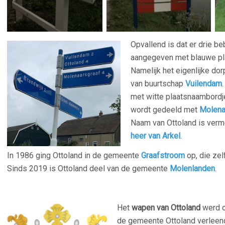
Opvallend is dat er drie b
aangegeven met blauwe pl
Namelijk het eigenlijke do
van buurtschap
Vuilendam
met witte plaatsnaambord
wordt gedeeld met
Molena
Naam van Ottoland is ver
heer van Arkel
.
In 1986 ging Ottoland in de gemeente
Graafstroom
op, die zel
Sinds 2019 is Ottoland deel van de gemeente
Molenlanden
.
Het
wapen van Ottoland
werd op
de gemeente Ottoland verleend