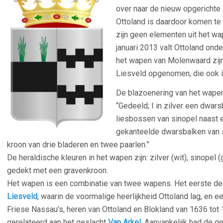
over naar de nieuw opgericht
Ottoland is daardoor komen te 
zijn geen elementen uit het w
januari 2013 valt Ottoland on
het wapen van Molenwaard zijn
Liesveld opgenomen, die ook 
De blazoenering van het wapen 
“Gedeeld; I in zilver een dwar
liesbossen van sinopel naast el
gekanteelde dwarsbalken van 
kroon van drie bladeren en twee paarlen.
”
De heraldische kleuren in het wapen zijn: zilver (wit), sinopel (
gedekt met een gravenkroon.
Het wapen is een combinatie van twee wapens. Het eerste de
Liesveld
, waarin de voormalige heerlijkheid Ottoland lag, en 
Friese Nassau’s, heren van Ottoland en Blokland van 1636 tot 
gerelateerd aan het geslacht
Van Arkel
. Aanvankelijk had de g