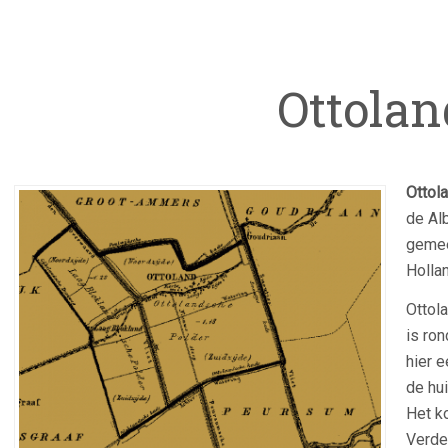
Ottolan
Ottol
de Al
geme
Hollan
Ottola
is ron
hier 
de hu
Het k
Verde