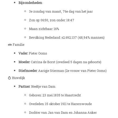
Bijzonderheden
:
3e zondag van maart, 76e dag van het jaar
Zon op: 06:50, zon onder: 18:47
Maan zichtbaar: 16%
Bevolking Nederland: ±2.692.137 (48,94% mannen)
👪 Familie
Vader
: Pieter Ooms
Moeder
: Catrina de Borst (overleed 5 dagen na geboorte)
Stiefmoeder
: Aarigje Stierman (2e vrouw van Pieter Ooms)
💍 Huwelijk
Partner
: Neeltje van Dam
Geboren: 23 mei 1835 te Haastrecht
Overleden: 15 oktober 1911 te Hazerswoude
Dochter van Jan van Dam en Johanna Anker