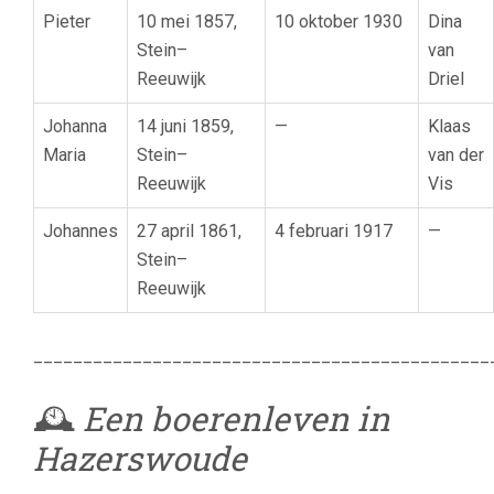
Pieter
10 mei 1857,
10 oktober 1930
Dina
Stein–
van
Reeuwijk
Driel
Johanna
14 juni 1859,
—
Klaas
Maria
Stein–
van der
Reeuwijk
Vis
Johannes
27 april 1861,
4 februari 1917
—
Stein–
Reeuwijk
______________________________________________
🕰️
Een boerenleven in
Hazerswoude