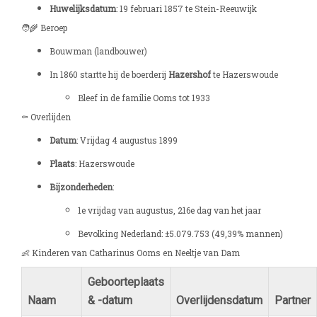
Huwelijksdatum
: 19 februari 1857 te Stein-Reeuwijk
🧑‍🌾 Beroep
Bouwman (landbouwer)
In 1860 startte hij de boerderij
Hazershof
te Hazerswoude
Bleef in de familie Ooms tot 1933
⚰️ Overlijden
Datum
: Vrijdag 4 augustus 1899
Plaats
: Hazerswoude
Bijzonderheden
:
1e vrijdag van augustus, 216e dag van het jaar
Bevolking Nederland: ±5.079.753 (49,39% mannen)
👶 Kinderen van Catharinus Ooms en Neeltje van Dam
Geboorteplaats
Naam
& -datum
Overlijdensdatum
Partner