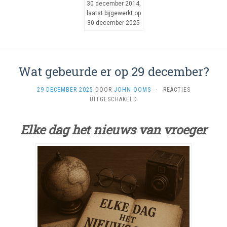
30 december 2014,
laatst bijgewerkt op
30 december 2025
Wat gebeurde er op 29 december?
29 DECEMBER 2025
DOOR
JOHN OOMS
·
REACTIES
VOOR
UITGESCHAKELD
WAT
GEBEURDE
Elke dag het nieuws van vroeger
ER
OP
29
DECEMBER?