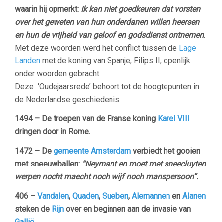
waarin hij opmerkt:
Ik kan niet goedkeuren dat vorsten
over het geweten van hun onderdanen willen heersen
en hun de vrijheid van geloof en godsdienst ontnemen
.
Met deze woorden werd het conflict tussen de
Lage
Landen
met de koning van Spanje, Filips II, openlijk
onder woorden gebracht.
Deze ‘Oudejaarsrede’ behoort tot de hoogtepunten in
de Nederlandse geschiedenis.
1494 –
De troepen van de Franse koning
Karel VIII
dringen door in Rome.
1472 –
De
gemeente Amsterdam
verbiedt het gooien
met sneeuwballen:
“Neymant en moet met sneecluyten
werpen nocht maecht noch wijf noch manspersoon”.
406 –
Vandalen
,
Quaden
,
Sueben
,
Alemannen
en
Alanen
steken de
Rijn
over en beginnen aan de invasie van
Gallië
.