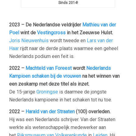
Sinds 2014!
2023 – De Nederlandse veldrijder
Mathieu van der
Poel
wint de
Vestingcross
in het Zeeuwse Hulst.
Joris Nieuwenhuis
wordt tweede en
Lars van der
Haar
rijdt naar de derde plaats waarmee een geheel
Nederlands podium een feit is.
2022 –
Machteld van Foreest
wordt
Nederlands
Kampioen schaken bij de vrouwen
na het winnen van
een zeskamp met deze titel als inzet.
De 15-jarige
Groningse
is daarmee de jongste
Nederlands kampioene in het schaken tot nu toe.
2022 –
Harald van der Straaten
(100) overleden.
Hij was een Nederlands schrijver. Van der Straaten
werkte als wetenschappelijk medewerker aan
het
Rijksmuseum van Volkerenkunde
in
Leiden
. Hij