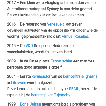
2017 – Een klein watervliegtuig is ten noorden van de
Australische metropool Sydney in een rivier gestort.
De zes inzittenden zijn om het leven gekomen
2016 – De regering van
Venezuela
laat zeven
gevangen activisten van de oppositie vrij, onder wie de
voormalige presidentskandidaat
Manuel Rosales
.
2015 – De
V&D
Group, een Nederlandse
warenhuisketen, wordt failliet verklaard.
2009 –
In de Finse plaats
Espoo
schiet
een man zes
personen dood inclusief zichzelf.
2004 –
Eerste
kernreactor
van de
kerncentrale
Ignalina
in
Litouwen
wordt stilgezet.
Deze kernreactor is ook van het type
RBMK
, hetzelfde
type als bij de
kernramp van Tsjernobyl
.
1999 –
Boris Jeltsin
neemt ontslag als president van