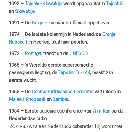
1992 –
Tsjecho-Slowakije
wordt opgesplitst in
Tsjechië
en
Slowakije
.
1991 –
De
Sovjet-Unie
wordt officieel opgeheven.
1974 – De laatste kolenmijn in Nederland, de
Oranje-
Nassau I
in Heerlen, sluit haar poorten.
1972 –
Portugal
treedt uit de
UNESCO
.
1968 – ’s Werelds eerste supersonische
passagiersvliegtuig, de
Tupolev Tu-144
, maakt zijn
eerste vlucht.
1963 – De
Centraal-Afrikaanse Federatie
valt uiteen in
Malawi
,
Rhodesië
en
Zambia
.
1954 –
Eerste oudejaarsconference van
Wim Kan
op de
Nederlandse radio.
Wim Kan
was een Nederlands cabaretier. Hij wordt met