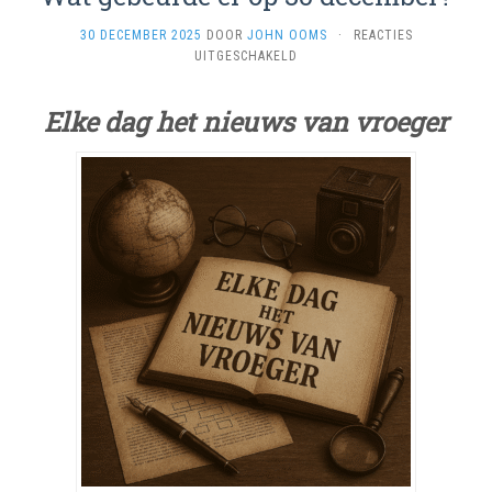
30 DECEMBER 2025
DOOR
JOHN OOMS
·
REACTIES
VOOR
UITGESCHAKELD
WAT
GEBEURDE
Elke dag het nieuws van vroeger
ER
OP
30
DECEMBER?