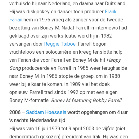
verhuisde hij naar Nederland, en daarna naar Duitsland.
Hij was diskjockey en danser toen producer
Frank
Farian
hem in 1976 vroeg als zanger voor de tweede
bezetting van Boney M. Nadat Farrell in interviews had
geklaagd over zijn werksituatie werd hij in 1982
vervangen door
Reggie Tsiboe
. Farrell begon
vruchteloos een solocarrière en kreeg tenslotte hulp
van Farian die voor Farrell en Boney M de hit
Happy
Song
produceerde en Farrell in 1985 weer terughaalde
naar Boney M. In 1986 stopte de groep, om in 1988
weer bij elkaar te komen. In 1989 viel het doek
opnieuw. Farrell trad sinds 1992 op met een eigen
Boney M-formatie:
Boney M featuring Bobby Farrell
.
2006 –
Saddam Hoessein
wordt opgehangen om 4 uur
’s nachts Nederlandse tijd.
Hij was van 16 juli 1979 tot 9 april 2003 de vijfde (niet
democratisch gekozen) president van Irak. Hij was een