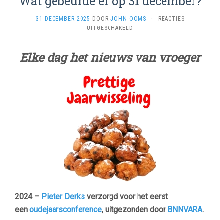
Wat gebeurde er op 31 december?
31 DECEMBER 2025
DOOR
JOHN OOMS
·
REACTIES
VOOR
UITGESCHAKELD
WAT
GEBEURDE
Elke dag het nieuws van vroeger
ER
OP
31
DECEMBER?
2024 –
Pieter Derks
verzorgd voor het eerst
een
oudejaarsconference
, uitgezonden door
BNNVARA
.