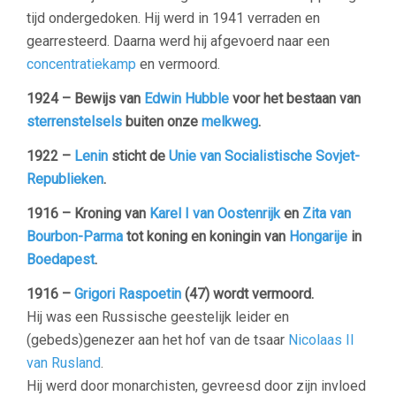
tijd ondergedoken. Hij werd in 1941 verraden en
gearresteerd. Daarna werd hij afgevoerd naar een
concentratiekamp
en vermoord.
1924 – Bewijs van
Edwin Hubble
voor het bestaan van
sterrenstelsels
buiten onze
melkweg
.
1922 –
Lenin
sticht de
Unie van Socialistische Sovjet-
Republieken
.
1916
– Kroning van
Karel I van Oostenrijk
en
Zita van
Bourbon-Parma
tot koning en koningin van
Hongarije
in
Boedapest
.
1916 –
Grigori Raspoetin
(47) wordt vermoord.
Hij was een Russische geestelijk leider en
(gebeds)genezer aan het hof van de tsaar
Nicolaas II
van Rusland
.
Hij werd door monarchisten, gevreesd door zijn invloed