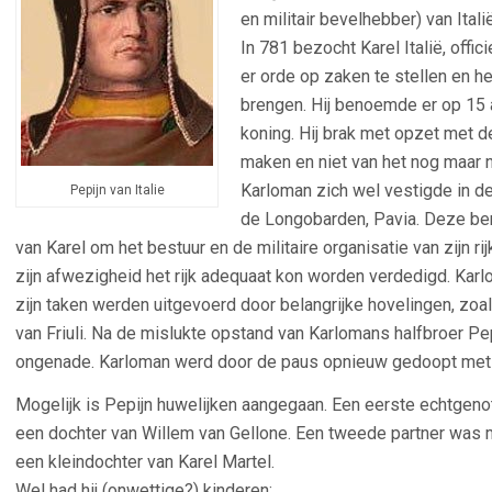
en militair bevelhebber) van Italië
In 781 bezocht Karel Italië, off
er orde op zaken te stellen en h
brengen. Hij benoemde er op 15 a
koning. Hij brak met opzet met de
maken en niet van het nog maar 
Karloman zich wel vestigde in d
Pepijn van Italie
de Longobarden, Pavia. Deze ben
van Karel om het bestuur en de militaire organisatie van zijn ri
zijn afwezigheid het rijk adequaat kon worden verdedigd. Karl
zijn taken werden uitgevoerd door belangrijke hovelingen, zoal
van Friuli. Na de mislukte opstand van Karlomans halfbroer Pepi
ongenade. Karloman werd door de paus opnieuw gedoopt met 
Mogelijk is Pepijn huwelijken aangegaan. Een eerste echtgenot
een dochter van Willem van Gellone. Een tweede partner was m
een kleindochter van Karel Martel.
Wel had hij (onwettige?) kinderen: