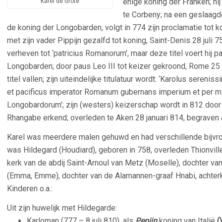
enige koning der Franken; h
Karel de Grote
te Corbeny; na een geslaagd
de koning der Longobarden, volgt in 774 zijn proclamatie tot 
met zijn vader Pippijn gezalfd tot koning, Saint-Denis 28 juli 
verheven tot ‘patricius Romanorum’, maar deze titel voert hij p
Longobarden; door paus Leo III tot keizer gekroond, Rome 25 d
titel vallen; zijn uiteindelijke titulatuur wordt: ‘Karolus ser
et pacificus imperator Romanum gubernans imperium et per mi
Longobardorum’; zijn (westers) keizerschap wordt in 812 door
Rhangabe erkend; overleden te Aken 28 januari 814, begraven 
Karel was meerdere malen gehuwd en had verschillende bijvr
was
Hildegard
(Houdiard), geboren in 758, overleden Thionvill
kerk van de abdij Saint-Arnoul van Metz (Moselle), dochter va
(Emma, Emme), dochter van de Alamannen-graaf Hnabi, achterk
Kinderen o.a.:
Uit zijn huwelijk met Hildegarde:
Karloman (777 – 8 juli 810), als
Pepijn
koning van Italië
(