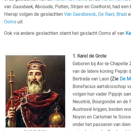
van
Gaasbeek
, Abcoude, Putten, Strijen en Coelhorst, had ee
Hierop volgen de geslachten
Van Gaesbeeck
,
De Raet
,
Braat
e
Ooms
uit.
Ook via andere geslachten stamt het geslacht Ooms af van
Ka
–
1.
Karel de Grote
Geboren bij Aix-la-Chapelle 
van de latere koning Pepijn 
Bertrada van Laon
(Zie
De M
Bonefacius aartsbisschop va
volgen hun vader Pippijn sam
Neustrië, Bourgondië en de 
Austrasië krijgen; beiden wo
Noyon en Carloman te Soisso
onder het passeren van dien