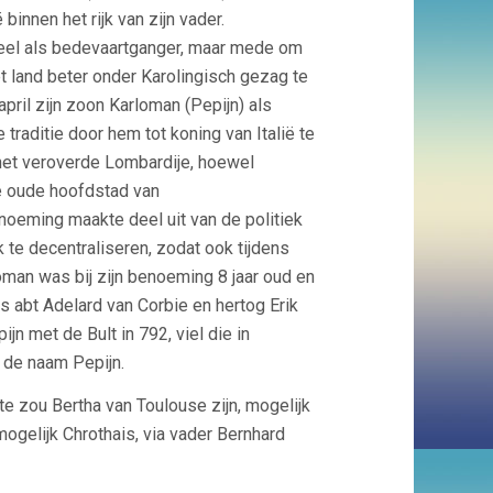
 binnen het rijk van zijn vader.
icieel als bedevaartganger, maar mede om
et land beter onder Karolingisch gezag te
pril zijn zoon Karloman (Pepijn) als
 traditie door hem tot koning van Italië te
net veroverde Lombardije, hoewel
e oude hoofdstad van
oeming maakte deel uit van de politiek
jk te decentraliseren, zodat ook tijdens
oman was bij zijn benoeming 8 jaar oud en
s abt Adelard van Corbie en hertog Erik
jn met de Bult in 792, viel die in
de naam Pepijn.
e zou Bertha van Toulouse zijn, mogelijk
ogelijk Chrothais, via vader Bernhard