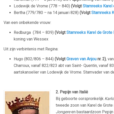
Lodewijk de Vrome (778 – 840)
(Volgt
Stamreeks Karel 
Bertha (779/780 – na 14 januari 828)
(Volgt
Stamreeks K
Van een onbekende vrouw:
Redburga (784 – 839)
(Volgt
Stamreeks Karel de Grote I
koning van Wessex
Uit zijn verbintenis met Regina:
Hugo (802/806 – 844)
(Volgt
Graven van Anjou
nr. 2)
, va
Charroux, vanaf 822/823 abt van Saint- Quentin, vanaf 83
aartskanselier van Lodewijk de Vrome. Stamvader van de
–
2.
Pepijn van Italië
Bij geboorte oorspronkelijk
Karl
tweede zoon van Karel de Grote 
Jongere
en bastaardzoon Pepijn m