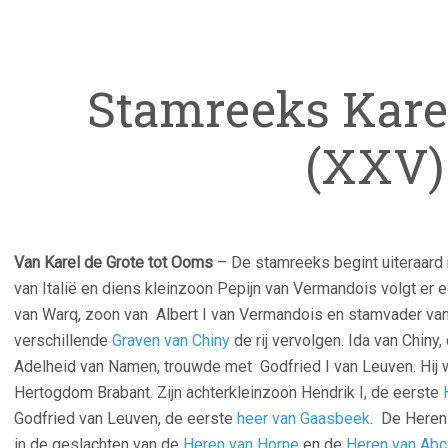
Stamreeks Karel
(XXV)
Van Karel de Grote tot Ooms
– De stamreeks begint uiteraard m
van Italië en diens kleinzoon Pepijn van Vermandois volgt er 
van Warq, zoon van Albert I van Vermandois en stamvader van 
verschillende
Graven van Chiny
de rij vervolgen. Ida van Chiny,
Adelheid van Namen, trouwde met
Godfried I van Leuven. Hij
Hertogdom Brabant. Zijn achterkleinzoon Hendrik I, de eerste
Godfried van Leuven, de eerste
heer van Gaasbeek
. De Heren
in de geslachten van de
Heren van Horne
en de
Heren van Ab