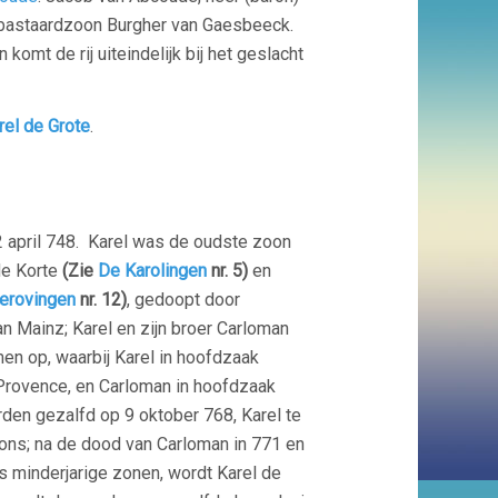
n bastaardzoon Burgher van Gaesbeeck.
n komt de rij uiteindelijk bij het geslacht
rel de Grote
.
2 april 748. Karel was de oudste zoon
de Korte
(Zie
De Karolingen
nr. 5)
en
erovingen
nr. 12)
, gedoopt door
n Mainz; Karel en zijn broer Carloman
en op, waarbij Karel in hoofdzaak
Provence, en Carloman in hoofdzaak
rden gezalfd op 9 oktober 768, Karel te
ns; na de dood van Carloman in 771 en
s minderjarige zonen, wordt Karel de