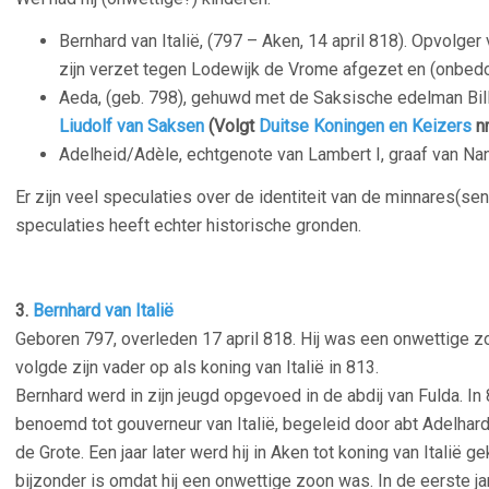
Bernhard van Italië, (797 – Aken, 14 april 818). Opvolger v
zijn verzet tegen Lodewijk de Vrome afgezet en (onbed
Aeda, (geb. 798), gehuwd met de Saksische edelman Bil
Liudolf van Saksen
(Volgt
Duitse Koningen en Keizers
nr
Adelheid/Adèle, echtgenote van Lambert I, graaf van Na
Er zijn veel speculaties over de identiteit van de minnares(se
speculaties heeft echter historische gronden.
3.
Bernhard van
Italië
Geboren 797, overleden 17 april 818. Hij was een onwettige zo
volgde zijn vader op als koning van Italië in 813.
Bernhard werd in zijn jeugd opgevoed in de abdij van Fulda. In 
benoemd tot gouverneur van Italië, begeleid door abt Adelhard
de Grote. Een jaar later werd hij in Aken tot koning van Italië 
bijzonder is omdat hij een onwettige zoon was. In de eerste ja