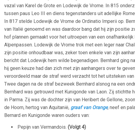
vazal van Karel de Grote en Lodewijk de Vrome. In 815 onderzo
tussen paus Leo III en diens tegenstanders uit adellijke Rome
In 817 stelde Lodewijk de Vrome de Ordinatio Imperii op. Bernh
van Italië genoemd en was daardoor bang dat hij zijn positie z
hof plannen gemaakt voor het uitroepen van een onafhankelijk 
Alpenpassen. Lodewijk de Vrome trok met een leger naar Cha
zijn positie onhoudbaar was, zeker toen enkele van zijn aanha
bericht dat Lodewijk hem wilde begenadigen. Bernhard ging na
hij geen keuze had dan zich met zijn aanhangers over te geven
veroordeeld maar de straf werd verzacht tot het uitsteken va
Twee dagen na de straf bezweek Bernhard alsnog na een ondrag
Bernhard was getrouwd met Kunigonde van Laon. Zij stichtte 
in Parma. Zij was de dochter zijn van Heribert de Gellone, zoo
de Hoorn, hertog van Aquitanië,
graaf van Orange
, neef en pal
Bernard en Kunigonde waren ouders van:
Pepijn van Vermandois.
(Volgt 4)