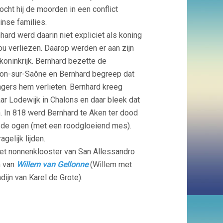
cht hij de moorden in een conflict
inse families.
ard werd daarin niet expliciet als koning
ou verliezen. Daarop werden er aan zijn
koninkrijk. Bernhard bezette de
lon-sur-Saône en Bernhard begreep dat
ngers hem verlieten. Bernhard kreeg
ar Lodewijk in Chalons en daar bleek dat
. In 818 werd Bernhard te Aken ter dood
n de ogen (met een roodgloeiend mes).
elijk lijden.
het nonnenklooster van San Allessandro
n van
Willem van Gellonne
(Willem met
adijn van Karel de Grote).