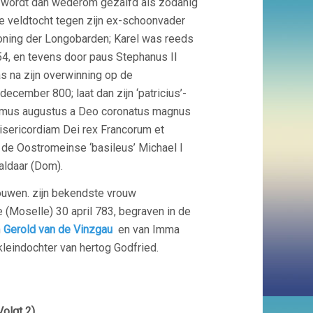
ij wordt dan wederom gezalfd als zodanig
e veldtocht tegen zijn ex-schoonvader
koning der Longobarden; Karel was reeds
754, en tevens door paus Stephanus II
as na zijn overwinning op de
ecember 800; laat dan zijn ‘patricius’-
enissimus augustus a Deo coronatus magnus
sericordiam Dei rex Francorum et
 de Oostromeinse ‘basileus’ Michael I
aldaar (Dom).
ouwen. zijn bekendste vrouw
e (Moselle) 30 april 783, begraven in de
n
Gerold van de Vinzgau
en van Imma
leindochter van hertog Godfried.
Volgt 2)