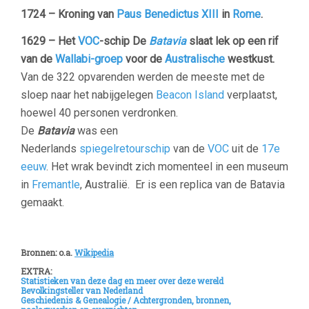
1724 – Kroning van
Paus Benedictus XIII
in
Rome
.
1629 – Het
VOC
-schip De
Batavia
slaat lek op een rif
van de
Wallabi-groep
voor de
Australische
westkust.
Van de 322 opvarenden werden de meeste met de
sloep naar het nabijgelegen
Beacon Island
verplaatst,
hoewel 40 personen verdronken.
De
Batavia
was een
Nederlands
spiegelretourschip
van de
VOC
uit de
17e
eeuw
. Het wrak bevindt zich momenteel in een museum
in
Fremantle
, Australië. Er is een replica van de Batavia
gemaakt.
Bronnen: o.a.
Wikipedia
EXTRA:
Statistieken van deze dag en meer over deze wereld
Bevolkingsteller van Nederland
Geschiedenis & Genealogie /
Achtergronden, bronnen,