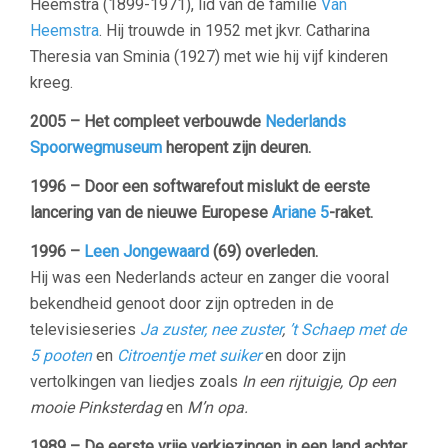
Heemstra (1899-1971), lid van de familie
Van
Heemstra
. Hij trouwde in 1952 met jkvr. Catharina
Theresia van Sminia (1927) met wie hij vijf kinderen
kreeg.
2005 – Het compleet verbouwde
Nederlands
Spoorwegmuseum
heropent zijn deuren.
1996 – Door een softwarefout mislukt de eerste
lancering van de nieuwe Europese
Ariane 5
-raket.
1996 –
Leen Jongewaard
(69) overleden.
Hij was een Nederlands acteur en zanger die vooral
bekendheid genoot door zijn optreden in de
televisieseries
Ja zuster, nee zuster
,
’t Schaep met de
5 pooten
en
Citroentje met suiker
en door zijn
vertolkingen van liedjes zoals
In een rijtuigje, Op een
mooie Pinksterdag
en
M’n opa.
1989 – De eerste vrije verkiezingen in een land achter