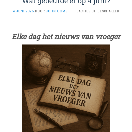
Wat gebeurde er op 4 juni?
VOOR
4 JUNI 2026
DOOR
JOHN OOMS
·
REACTIES UITGESCHAKELD
WAT
GEBEU
ER
OP
Elke dag het nieuws van vroeger
4
JUNI?