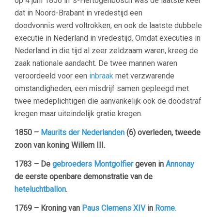
op 4 juni 1856 in ‘s-Hertogenbosch was de laatste keer
dat in Noord-Brabant in vredestijd een
doodvonnis werd voltrokken, en ook de laatste dubbele
executie in Nederland in vredestijd. Omdat executies in
Nederland in die tijd al zeer zeldzaam waren, kreeg de
zaak nationale aandacht. De twee mannen waren
veroordeeld voor een
inbraak
met verzwarende
omstandigheden, een misdrijf samen gepleegd met
twee medeplichtigen die aanvankelijk ook de doodstraf
kregen maar uiteindelijk gratie kregen.
1850 –
Maurits der Nederlanden
(6) overleden, tweede
zoon van koning Willem III.
1783 – De
gebroeders Montgolfier
geven in
Annonay
de eerste openbare demonstratie van de
heteluchtballon
.
1769 – Kroning van
Paus Clemens XIV
in
Rome.