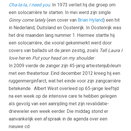
Cha-la-la, I need you
. In 1973 verliet hij die groep om
een solocarrière te starten. In mei werd zijn single
Ginny come lately
(een cover van
Brian Hyland
) een hit
in Nederland, Duitsland en Oostenrijk. In Oostenrijk was
het drie maanden lang nummer 1. Hiermee startte hij
een solocarrière, die vooral gekenmerkt werd door
covers van ballads uit de jaren zestig, zoals
Tell Laura I
love her
en
Put your head on my shoulder
.
In 2009 vierde de zanger zijn 45-jarig artiestenjubileum
met een theatertour. Eind december 2012 kreeg hij een
ruggenmerginfarct, wat het einde voor zijn zangcarrière
betekende. Albert West overleed op 65-jarige leeftijd
na een week op de intensive care te hebben gelegen
als gevolg van een aanrijding met zijn revalidatie-
driewieler een week eerder. Die middag stond er
aanvankelijk een afspraak in de agenda over een
nieuwe cd.