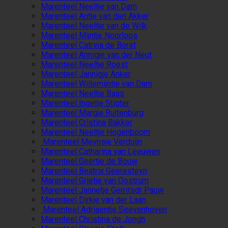
Marenteel Neeltje van Dam
Marenteel Antje van den Akker
Marenteel Neeltje van de Wilk
Marenteel Mijntje Noorloos
Marenteel Catrina de Borst
Marenteel Annigje van der Neut
Marenteel Neeltje Roest
Marenteel Jannigje Anker
Marenteel Willemijntje van Dam
Marenteel Neeltje Baas
Marenteel Ingetje Stigter
Marenteel Margje Ruitenburg
Marenteel Cristina Bakker
Marenteel Neeltje Hogenboom
Marenteel Meynsje Verduijn
Marenteel Catharina van Leeuwen
Marenteel Geertje de Bouw
Marenteel Beatrix Geeresteyn
Marenteel Grietje van Oostrum
Marenteel Jannetje Gerritsdr Pauw
Marenteel Dirkje van der Laan
Marenteel Adriaentje Seevenhoven
Marenteel Christina de Jongh