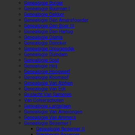
Genealogie Burger
Genealogie Buurman I
Genealogie Dekker
Genealogie Den Amersfoorder
Genealogie Den Boer III
Genealogie Den Hartog
Genealogie Dionis
Genealogie Doncker
Genealogie Droogendijk
Genealogie Duindam
Genealogie Gout
Genealogie Heij
Genealogie Hoogwerf
Genealogie Koorneef
Genealogie Van Alphen
Genealogie Van Eck
Geslacht Van Gameren
Van Colverschoten
Genealogie Langelaen
Genealogie Van Amerongen
Genealogie Van Ammers
Genealogie Besemer I
Genealogie Besemer II
Stamboom Besemer