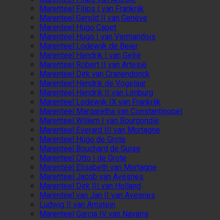
Marenteel Filips I van Frankrijk
Marenteel Gerold II van Genève
Marenteel Hugo Capet
Marenteel Hugo I van Vermandois
Marenteel Lodewijk de Beier
Marenteel Hendrik I van Gelre
Marenteel Robert II van Artesië
Marenteel Dirk van Cranendonck
Marenteel Hendrik de Vogelaar
Marenteel Hendrik II van Limburg
Marenteel Lodewijk IX van Frankrijk
Marenteel Margaretha van Constantinopel
Marenteel Willem I van Bourgondië
Marenteel Everard III van Mortagne
Marenteel Hugo de Grote
Marenteel Bouchard de Guise
Marenteel Otto I de Grote
Marenteel Elisabeth van Mortagne
Marenteel Jacob van Avesnes
Marenteel Dirk III van Holland
Marenteel van Jan II van Avesnes
Ludwig II van Arnstein
Marenteel Garcia IV van Navarra