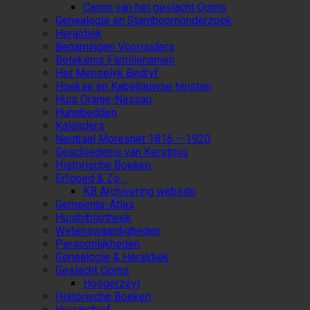
Canon van het geslacht Ooms
Genealogie en Stamboomonderzoek
Heraldiek
Benamingen Voorouders
Betekenis Familienamen
Het Menselyk Bedryf
Hoekse en Kabeljauwse twisten
Huis Oranje-Nassau
Hunebedden
Kalenders
Neutraal Moresnet 1816 – 1920
Geschiedenis van Kerstmis
Historische Boeken
Erfgoed & Zo…
KB Archivering website
Gemeente-Atlas
Huisbibliotheek
Wetenswaardigheden
Persoonlijkheden
Genealogie & Heraldiek
Geslacht Ooms
Hoogerzeyl
Historische Boeken
Huisarchief