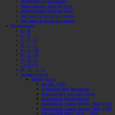
Arnulfingen en Karolingen
Nakomelingen Karel de Grote
Nakomelingen Karel de Grote
Van Karel de Grote tot Lamens
Van Karel de Grote tot Lamens
Genealogieën
A – B
C – D
E – F – G
H – I – J
K – L – M
N – O – P
Q – R – S
T – U – V
W – X – Y – Z
Geslacht Ooms
Johnny Ooms
Het jaar 1958
Schoolfoto ROC Mondriaan
Klassenfoto’s met John Ooms
Klassenfoto Kleuterschool
Klassenfoto Lagere School 1964-1965
Klassenfoto Lagere School 1969-1970
Klassenfoto Mavo 1972 – 1973