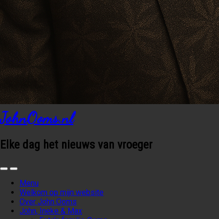
JohnOoms.nl
Elke dag het nieuws van vroeger
Menu
Welkom op mijn website
Over John Ooms
John, Ineke & Max