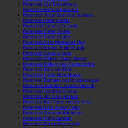
Parenteel Gijs Turckenburg
Parenteel Aerts Ghijsbertsz
Parenteel Joost Cornelisz de Haan
Parenteel Peter Mulder
Parenteel Cornelis Coolwijk
Parenteel Pieter Stigter
Parenteel Pieter Stigter
Parenteel Dirck Hermensz Heij
Parenteel Adriaen Ruijtenburgh
Parenteel Cornelis Ippel
Parenteel Willem Claasz Bakker
Parenteel Willem I van Cranendonck
Parenteel Mels van Driel
Parenteel Pieter Hogenboom
Parenteel Bastiaan van Hoogeweegen
Parenteel Leendert Jacobs Hartogh
Parenteel Hendrick Dircksz
Parenteel Jhr. Dirck van Eck
Parenteel Aart Corsz van der Vlist
Parenteel Dirck Ariens Twigt
Parenteel Goossen Adriaensz
Parenteel Philip Eerstzn
Parenteel Abram Groenevelt