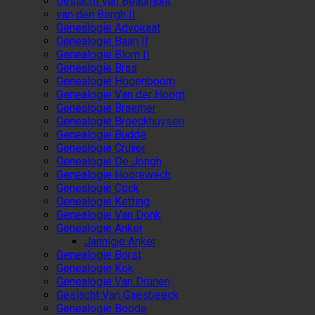
Geslacht van Beaumont
van den Bergh II
Genealogie Advokaat
Genealogie Baan II
Genealogie Blom II
Genealogie Bras
Genealogie Hogenboom
Genealogie Van der Hoogt
Genealogie Braemer
Genealogie Broeckhuysen
Genealogie Budde
Genealogie Cruijer
Genealogie De Jongh
Genealogie Hoorewech
Genealogie Cock
Genealogie Ketting
Genealogie Van Donk
Genealogie Anker
Jannigje Anker
Genealogie Borst
Genealogie Kok
Genealogie Van Drunen
Geslacht Van Gaesbeeck
Genealogie Boode