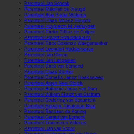
Parenteel Jan Schenk
Parenteel Maarten de Vreugd
Parenteel Arie Pieter Willems
Parenteel Claas Meesz Bleijnck
Parenteel Huybrecht M Verhuysen
Parenteel Pieter Gillisz de Cuijper
Parenteel Govert Schuddebeurs
Parenteel Dirck Gosensz Waegemaeker
Parenteel Leendert Haddemanse
Parenteel Jan Claren
Parenteel Jan Langelaen
Parenteel Dirck van Egmond
Parenteel Claas Stolker
Parenteel Cornelis Jansz Hoekseweg
Parenteel Arijen Neel Stolck
Parenteel Anthonis Jansz van Dam
Parenteel Willem Eliasz van Oistrum
Parenteel Godefroy van Beaumont
Parenteel Hendrik Theunisse Bras
Parenteel Bastiaen de Koning
Parenteel Gerard van Egmont
Parenteel Franciscus Villerius
Parenteel Jan van Scoer