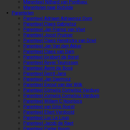
Marenteel Nithard van Ponthieu
Marentelen naar Richilde
Parentelen
Parenteel Adriaen Adriaensz Oom
Parenteel Claes Gabrielsz
Parenteel Jan Fransz van Vliet
Parenteel Joost Pruijser
Parenteel Claes Hendrickx van Driel
Parenteel Jan Van den Akker
Parenteel Claes van Dam
Parenteel Gysbert de Borst
Parenteel Reyer Teunissen
Parenteel Aernt de Booij
Parenteel Gerrit Jans
Parenteel Jan Daemisz
Parenteel Ewout van der Wilk
Parenteel Cornelis Cornelisz Verduyn
Parenteel Cornelis Cornelisz Verduyn
Parenteel Willem C Noorloos
Parenteel van Gilis Roest
Parenteel Ellert Verdoold
Parenteel Luc Le Loup
Parenteel Jacob de Raet
Parenteel Pieter Boom