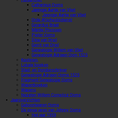
Catharinus Ooms
Jannigje Aartje van Vliet
Jannigje Aartje van Vliet
Orde Afscheidsdienst
Gerardus Braat
Mijntje Pruissen
Pieter Ooms
Dina van Driel
Gerrit van Driel
Genealogie Willem van Vliet
Genealogie Adriaen Oom 1525
Kastelen,
Lokale boeken
Stad- en Dorpbeschrijver
Genealogie Adriaen Ooms 1525
Fragment Genealogie Ooms
Wapenboeken
Wapens
Nazaten Willem Cornelisz Ooms
Jaaroverzichten
Geboortejaren Ooms
De jonge jaren van Johnny Ooms
Het jaar 1959