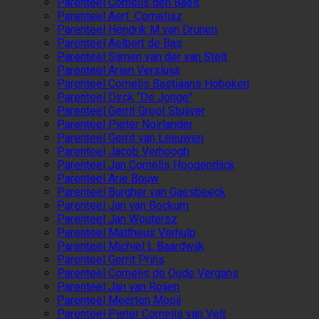
Parenteel Cornelis den Baes
Parenteel Aert Cornelisz
Parenteel Hendrik M van Drunen
Parenteel Aelbert de Bas
Parenteel Sijmen van der van Stelt
Parenteel Arien Versluijs
Parenteel Cornelis Bastiaans Hoboken
Parenteel Dirck “De Jonge”
Parenteel Gerrit Groot Stuijver
Parenteel Pieter Noirlander
Parenteel Gerrit van Leeuwen
Parenteel Jacob Verhoogh
Parenteel Jan Cornelis Hoogendijck
Parenteel Arie Bouw
Parenteel Burgher van Gaesbeeck
Parenteel Jan van Bockum
Parenteel Jan Woutersz
Parenteel Mattheus Verhulp
Parenteel Michiel L Baardwijk
Parenteel Gerrit Prins
Parenteel Cornelis de Oude Vergans
Parenteel Jan van Roijen
Parenteel Meerten Mooij
Parenteel Pieter Cornelis van Velt