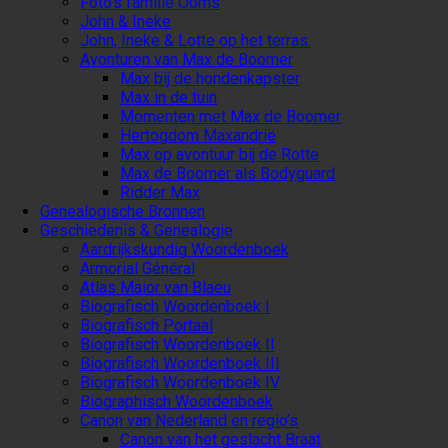
Foto’s familie Ooms
John & Ineke
John, Ineke & Lotte op het terras.
Avonturen van Max de Boomer
Max bij de hondenkapster
Max in de tuin
Momenten met Max de Boomer
Hertogdom Maxandrië
Max op avontuur bij de Rotte
Max de Boomer als Bodyguard
Ridder Max
Genealogische Bronnen
Geschiedenis & Genealogie
Aardrijkskundig Woordenboek
Armorial Général
Atlas Maior van Blaeu
Biografisch Woordenboek I
Biografisch Portaal
Biografisch Woordenboek II
Biografisch Woordenboek III
Biografisch Woordenboek IV
Biographisch Woordenboek
Canon van Nederland en regio’s
Canon van het geslacht Braat