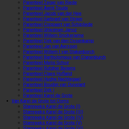
Parenteel Zeger van Riede
Parenteel Aernt Toude
Parenteel Jacob van der Hee
Parenteel Garbrant van Strijen
Parenteel Coppaert van Schipliede
Parenteel Ghleijmen Jansz
Parenteel Willem Snickerieme
Parenteel Dirk van den Ossenkamp
Parenteel Jan van Aerssen
Parenteel Willem I van Stakenborch
Parenteel Bartholomeus van Cranenburch
Parenteel Melis Schoir
Parenteel Rutgher Beijens
Parenteel Claes Hofland
Parenteel Hughe Nachtegael
Parenteel Boudijn van Duvelant
Parenteel Dirk I
Parenteel Karel de Grote
Van Karel de Grote tot Ooms
Stamreeks Karel de Grote (I)
Stamreeks Karel de Grote (III)
Stamreeks Karel de Grote (IV)
Stamreeks Karel de Grote (V)
Stamreeks Karel de Grote (VI)