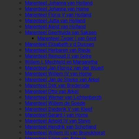
Marenteel Johanna van Holland
Marenteel Johanna van Horne
Marenteel Floris V van Holland
Marenteel Jutta van Holland
Marenteel Aleid van Holland
Marenteel Geertruida van Saksen
Marenteel Zeger I van Gent
Marenteel Elisabeth v d Dussen
Marenteel Herbaren van Riede
Marenteel Reinoud II van Gelre
Willem I, Mechteld en Margaretha
Marenteel Jan Florisz van der Woert
Marenteel Willem IV van Horne
Marenteel Jan de Sterke van Arkel
Marenteel Dirk van Brederode
Marenteel Otto van Arkel
Marenteel Werner van Lichtenberch
Marenteel Willem de Goede
Marenteel Diederik V van Kleef
Marenteel Gerard I van Horne
Marenteel Arnold IV van Steyn
Marenteel Hendrik van Schotland
Marenteel Willem III van Bronckhorst
Marenteel Filips van Artesië