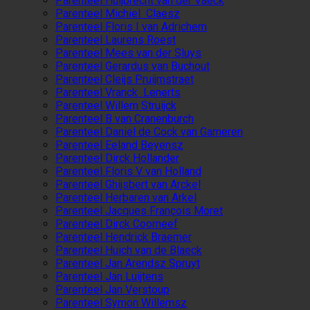
Parenteel Huijbrecht van der Vaeck
Parenteel Michiel Claesz
Parenteel Floris I van Adrichem
Parenteel Laurens Roest
Parenteel Mees van der Sluys
Parenteel Gerardus van Buchout
Parenteel Cleijs Pruijmstraet
Parenteel Vranck Lenerts
Parenteel Willem Struijck
Parenteel B van Cranenburch
Parenteel Daniel de Cock van Gameren
Parenteel Eeland Beyensz
Parenteel Dirck Hollander
Parenteel Floris V van Holland
Parenteel Ghijsbert van Arckel
Parenteel Herbaren van Arkel
Parenteel Jacques François Moret
Parenteel Dirck Coorneef
Parenteel Hendrick Braemer
Parenteel Huich van de Blaeck
Parenteel Jan Arendsz Spruyt
Parenteel Jan Luijtens
Parenteel Jan Verstoup
Parenteel Symon Willemsz