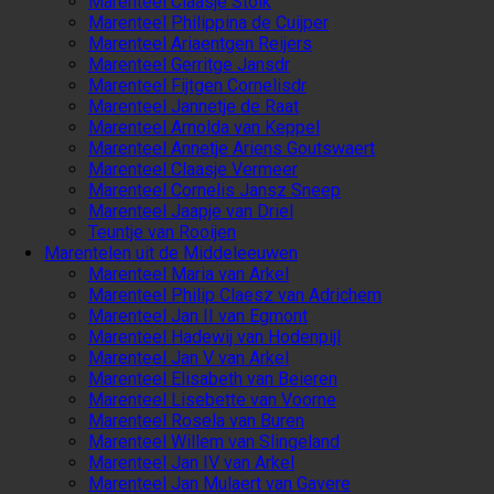
Marenteel Claasje Stolk
Marenteel Philippina de Cuijper
Marenteel Ariaentgen Reijers
Marenteel Gerritge Jansdr
Marenteel Fijtgen Cornelisdr
Marenteel Jannetje de Raat
Marenteel Arnolda van Keppel
Marenteel Annetje Ariens Goutswaert
Marenteel Claasje Vermeer
Marenteel Cornelis Jansz Sneep
Marenteel Jaapje van Driel
Teuntje van Rooijen
Marentelen uit de Middeleeuwen
Marenteel Maria van Arkel
Marenteel Philip Claesz van Adrichem
Marenteel Jan II van Egmont
Marenteel Hadewij van Hodenpijl
Marenteel Jan V van Arkel
Marenteel Elisabeth van Beieren
Marenteel Lisebette van Voorne
Marenteel Rosela van Buren
Marenteel Willem van Slingeland
Marenteel Jan IV van Arkel
Marenteel Jan Mulaert van Gavere