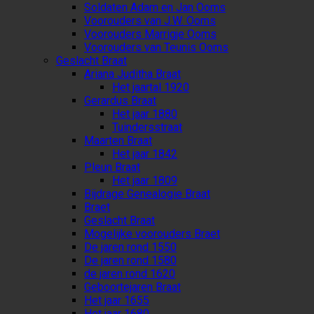
Soldaten Adam en Jan Ooms
Voorouders van J.W. Ooms
Voorouders Marrigje Ooms
Voorouders van Teunis Ooms
Geslacht Braat
Ariana Juditha Braat
Het jaartal 1920
Gerardus Braat
Het jaar 1880
Tuindersstraat
Maarten Braat
Het jaar 1842
Pleun Braat
Het jaar 1809
Bijdrage Genealogie Braat
Braet
Geslacht Braat
Mogelijke voorouders Braet
De jaren rond 1550
De jaren rond 1580
de jaren rond 1620
Geboortejaren Braat
Het jaar 1655
Het jaar 1680