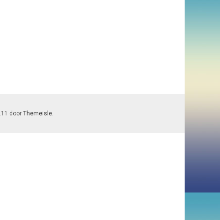
7.11 door
Themeisle
.