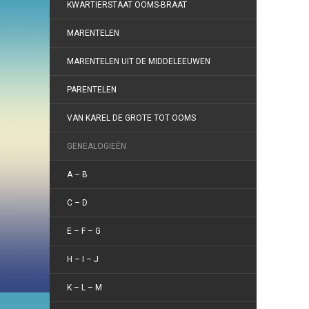
KWARTIERSTAAT OOMS-BRAAT
MARENTELEN
MARENTELEN UIT DE MIDDELEEUWEN
PARENTELEN
VAN KAREL DE GROTE TOT OOMS
GENEALOGIEËN
A – B
C – D
E – F – G
H – I – J
K – L – M