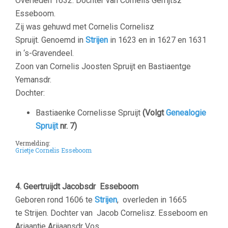
Overleden 1632. Dochter van Cornelis Gerrijtsz
Esseboom.
Zij was gehuwd met Cornelis Cornelisz
Spruijt. Genoemd in
Strijen
in 1623 en in 1627 en 1631
in ‘s-Gravendeel.
Zoon van Cornelis Joosten Spruijt en Bastiaentge
Yemansdr.
Dochter:
Bastiaenke Cornelisse Spruijt
(Volgt
Genealogie
Spruijt
nr. 7)
Vermelding:
Grietje Cornelis Esseboom
4. Geertruijdt Jacobsdr Esseboom
Geboren rond 1606 te
Strijen
, overleden in 1665
te Strijen. Dochter van Jacob Cornelisz. Esseboom en
Ariaantje Arijaansdr Vos.