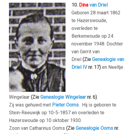
10.
Dina
van Driel
Geboren 28 maart 1862
te Hazerswoude,
overleden te
Berkenwoude op 24
november 1948. Dochter
van Gerrit van
Driel
(Zie
Genealogie van
Driel IV
nr. 17)
en Neeltje
Wingelaar
(Zie
Genealogie Wingelaar
nr. 6)
.
Zij was gehuwd met
Pieter Ooms
.
Hij is geboren te
Stein-Reeuwijk op 10-5-1857 en overleden te
Hazerswoude
op 10 oktober 1930.
Zoon van Catharinus Ooms
(Zie
Genealogie Ooms
nr.