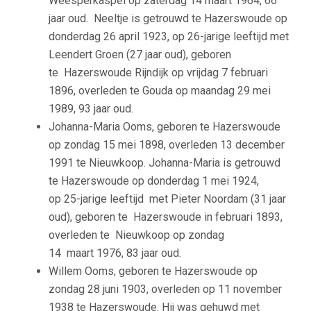
Weesperkaspel op zaterdag 14 maart 1964, 66
jaar oud.
Neeltje is getrouwd te Hazerswoude op
donderdag 26 april 1923, op
26-jarige leeftijd met
Leendert Groen (27 jaar oud), geboren
te
Hazerswoude Rijndijk op vrijdag 7 februari
1896, overleden te Gouda
op maandag 29 mei
1989, 93 jaar oud.
Johanna-Maria Ooms, geboren te Hazerswoude
op zondag 15 mei 1898, overleden 13 december
1991 te Nieuwkoop.
Johanna-Maria is getrouwd
te Hazerswoude op donderdag 1 mei 1924,
op
25-jarige leeftijd met Pieter Noordam (31 jaar
oud), geboren te
Hazerswoude in februari 1893,
overleden te Nieuwkoop op zondag
14
maart 1976, 83 jaar oud.
Willem Ooms, geboren te Hazerswoude op
zondag 28 juni 1903, overleden op 11 november
1938 te Hazerswoude. Hij was gehuwd met