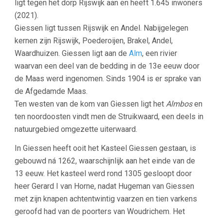
ligt tegen het dorp Rijswijk aan en heeft 1.645 inwoners
(2021).
Giessen ligt tussen Rijswijk en Andel. Nabijgelegen
kernen zijn Rijswijk, Poederoijen, Brakel, Andel,
Waardhuizen. Giessen ligt aan de
Alm
, een rivier
waarvan een deel van de bedding in de 13e eeuw door
de Maas werd ingenomen. Sinds 1904 is er sprake van
de Afgedamde Maas.
Ten westen van de kom van Giessen ligt het
Almbos
en
ten noordoosten vindt men de Struikwaard, een deels in
natuurgebied omgezette uiterwaard.
In Giessen heeft ooit het Kasteel Giessen gestaan, is
gebouwd ná 1262, waarschijnlijk aan het einde van de
13 eeuw. Het kasteel werd rond 1305 gesloopt door
heer Gerard I van Horne, nadat Hugeman van Giessen
met zijn knapen achtentwintig vaarzen en tien varkens
geroofd had van de poorters van Woudrichem. Het