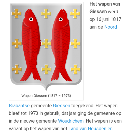
Het
wapen van
Giessen
werd
op 16 juni 1817
aan de
Noord-
Wapen Giessen (1817 – 1973)
Brabantse
gemeente
Giessen
toegekend. Het wapen
bleef tot 1973 in gebruik, dat jaar ging de gemeente op
in de nieuwe gemeente
Woudrichem
. Het wapen is een
variant op het wapen van het
Land van Heusden en