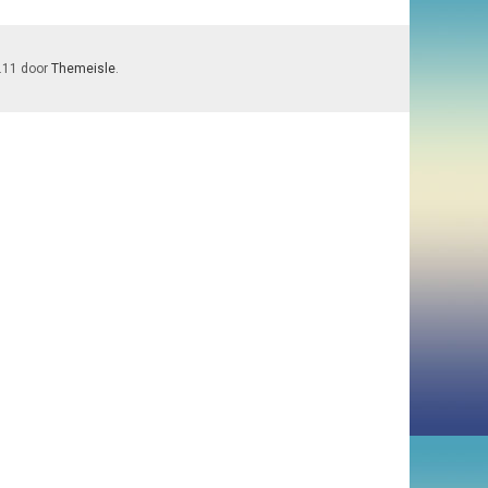
7.11 door
Themeisle
.