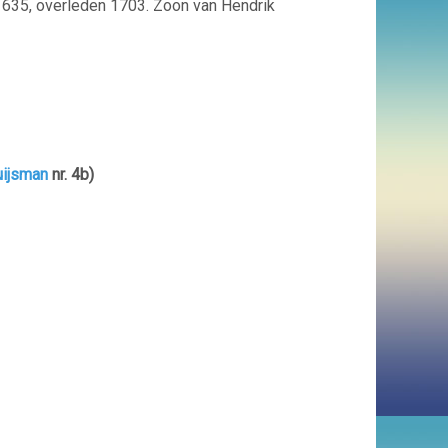
635, overleden 1703. Zoon van Hendrik
uijsman
nr. 4b)