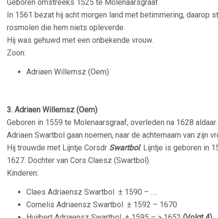
Geboren omstreeks 1525 te Molenaarsgraaf.
In 1561 bezat hij acht morgen land met betimmering, daarop s
rosmolen die hem niets opleverde.
Hij was gehuwd met een onbekende vrouw.
Zoon:
Adriaen Willemsz (Oem)
3. Adriaen Willemsz (Oem)
Geboren in 1559 te Molenaarsgraaf, overleden na 1628 aldaar.
Adriaen Swartbol gaan noemen, naar de achternaam van zijn v
Hij trouwde met
Lijntje Corsdr
Swartbol
.
Lijntje
is geboren in 1
1627. Dochter van Cors Claesz (Swartbol).
Kinderen:
Claes Adriaensz Swartbol
± 1590 – ….
Cornelis Adriaensz Swartbol
± 1592 – 1670
Huijbert Adriaensz Swartbol
± 1595 – > 1652
(Volgt 4)