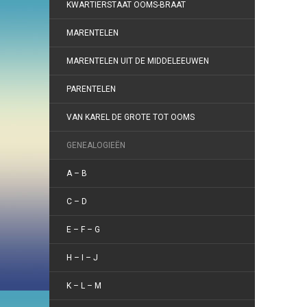
KWARTIERSTAAT OOMS-BRAAT
MARENTELEN
MARENTELEN UIT DE MIDDELEEUWEN
PARENTELEN
VAN KAREL DE GROTE TOT OOMS
GENEALOGIEËN
A – B
C – D
E – F – G
H – I – J
K – L – M