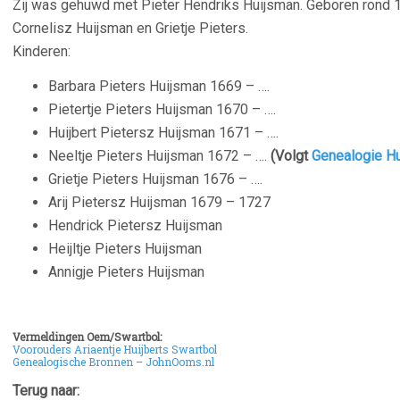
Zij was gehuwd met Pieter Hendriks Huijsman.
Geboren rond 1
Cornelisz Huijsman en Grietje Pieters.
Kinderen:
Barbara Pieters Huijsman 1669 – ….
Pietertje Pieters Huijsman 1670 – ….
Huijbert Pietersz Huijsman 1671 – ….
Neeltje Pieters Huijsman 1672 – ….
(Volgt
Genealogie H
Grietje Pieters Huijsman 1676 – ….
Arij Pietersz Huijsman 1679 – 1727
Hendrick Pietersz Huijsman
Heijltje Pieters Huijsman
Annigje Pieters Huijsman
Vermeldingen Oem/Swartbol:
Voorouders Ariaentje Huijberts Swartbol
Genealogische Bronnen – JohnOoms.nl
Terug naar: