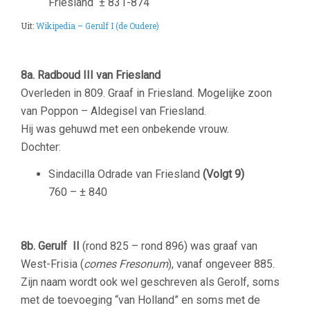
Friesland
± 831-874
Uit:
Wikipedia – Gerulf I (de Oudere)
8a. Radboud III van Friesland
Overleden in 809. Graaf in Friesland. Mogelijke zoon
van Poppon – Aldegisel van Friesland.
Hij was gehuwd met een onbekende vrouw.
Dochter:
Sindacilla Odrade van Friesland
(Volgt 9)
760 – ± 840
8b. Gerulf II
(rond 825 – rond 896) was graaf van
West-Frisia (
comes Fresonum
), vanaf ongeveer 885.
Zijn naam wordt ook wel geschreven als Gerolf, soms
met de toevoeging “van Holland” en soms met de