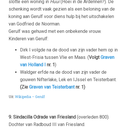
slotte een woning in
Huui
(Hoei in de Ardennen?). De
schenking wordt vaak gezien als een beloning van de
koning aan Gerulf voor diens hulp bij het uitschakelen
van Godfried de Noorman.
Gerulf was gehuwd met een onbekende vrouw.
Kinderen van Gerulf:
Dirk I volgde na de dood van zijn vader hem op in
West-Frisia tussen Vlie en Maas. (
Volgt
Graven
van Holland I
nr. 1
)
Waldger erfde na de dood van zijn vader de
gouwen Nifterlake, Lek en IJssel en Teisterbant.
(Zie
Graven van Teisterbant
nr. 1)
Uit:
Wikipedia – Gerulf
9. Sindacilla Odrade van Friesland
(overleden 800).
Dochter van Radboud III van Friesland.