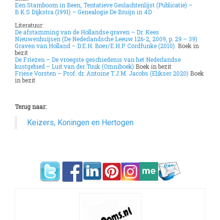
E
en Stamboom in Been, Tentatieve Geslachtenlijst (Publicatie) –
B.K.S Dijkstra (1991) – Genealogie De Bruijn in 4D
Literatuur:
De afstamming van de Hollandse graven – Dr. Kees
Nieuwenhuijsen (De Nederlandsche Leeuw 126-2, 2009, p. 29 – 39)
Graven van Holland – D.E.H. Boer/E.H.P. Cordfunke (2010).
Boek in
bezit
De Friezen – De vroegste geschiedenis van het Nederlandse
kustgebied –
Luit van der Tuuk
(Omniboek)
Boek in bezit
Friese Vorsten –
Prof. dr. Antoine T.J.M. Jacobs
(Elikser 2020)
Boek
in bezit
–
Terug naar:
Keizers, Koningen en Hertogen