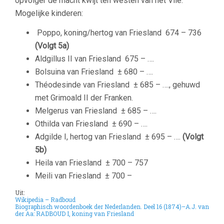
opvolger de macht kwijt ten westen van het Vlie.
Mogelijke kinderen:
Poppo, koning/hertog van Friesland
674 – 736
(Volgt 5a)
Aldgillus II van Friesland
675 – ….
Bolsuina van Friesland
± 680 – ….
Théodesinde van Friesland
± 685 – …., gehuwd
met Grimoald II der Franken.
Melgerus van Friesland
± 685 – ….
Othilda van Friesland
± 690 – ….
Adgilde I, hertog van Friesland
± 695 – ….
(Volgt
5b)
Heila van Friesland
± 700 – 757
Meili van Friesland
± 700 –
Uit:
Wikipedia – Radboud
Biographisch woordenboek der Nederlanden. Deel 16 (1874)
–
A.J. van
der Aa: RADBOUD I, koning van Friesland