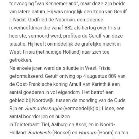
toevoeging “van Kennemerland”, maar deze zijn beide
van latere datum. Hij was mogelijk een zoon van Gerulf
I. Nadat Godfried de Noorman, een Deense
roverhoofdman die vanaf 882 als hertog over Frisia
heerste, vermoord werd, profiteerde Gerulf van deze
situatie. Hij heeft onmiddellijk de grafelijke macht in
West-Frisia (het huidige Holland) naar zich toe
getrokken.
Na enkele jaren werd de situatie in West-Frisia
geformaliseerd. Gerulf ontving op 4 augustus 889 van
de Oost-Frankische koning Arnulf van Karinthië een
aantal goederen in vol eigendom. Het betrof een
gebied bij Noordwijk, tussen de monding van de Oude
Rijn en
Suithardeshaghe
(vermoedelijk) bij Lisse, een
aantal boerderijen en huizen
in Teisterbant: Tiel, Aalburg en Asch, en in Noord-
Holland:
Bodokenlo
(Boekel) en
Hornum
(Hoorn) en ten