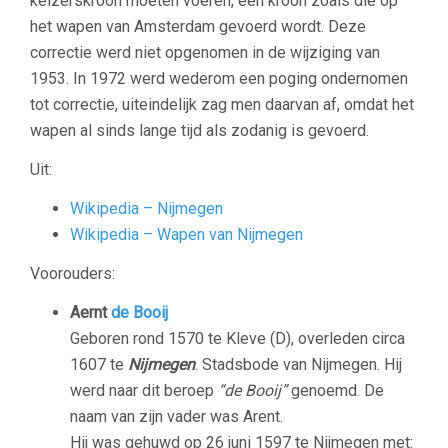
keizerskroon moeten voeren, een kroon zoals die op
het wapen van Amsterdam gevoerd wordt. Deze
correctie werd niet opgenomen in de wijziging van
1953. In 1972 werd wederom een poging ondernomen
tot correctie, uiteindelijk zag men daarvan af, omdat het
wapen al sinds lange tijd als zodanig is gevoerd.
Uit:
Wikipedia – Nijmegen
Wikipedia – Wapen van Nijmegen
Voorouders:
Aernt
de Booij
Geboren rond 1570 te Kleve (D), overleden circa
1607 te
Nijmegen
. Stadsbode van Nijmegen. Hij
werd naar dit beroep
“de Booij”
genoemd. De
naam van zijn vader was Arent.
Hij was gehuwd op 26 juni 1597 te Nijmegen met: