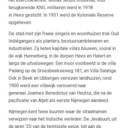
het exercitieterrein. Militair tehuis Insulinde, voor
terugkerende KNIL militairen werd in 1918
in Hees gesticht. In 1951 werd de Koloniale Reserve
opgeheven.
De stad met zijn fraaie singels en woonhuizen trok Oud
Indiëgangers als planters, bestuursambtenaren en
industriëlen. Zij lieten kapitale villa’s bouwen, vooral in
de wijk Hunnerberg, in de dorpen Hees en Hatert en
langs de uitvalswegen. Een mooi voorbeeld is de villa
Padang op de Groesbeekseweg 181, en Villa Salatiga.
Ook in Beek en Ubbergen verrezen landhuizen, rond
1900 werd een villawijk vernoemd naar
generaal Joannes Benedictus van Heutsz, die na de
pacificatie van Atjeh als eerste Nijmegen aandeed.
Nijmegen kent twee buurten waar de straatnamen
verwijzen naar het Indische verleden. De Javabuurt, uit
de jaren ’20 van de twintigste eeuw, ligt aan de