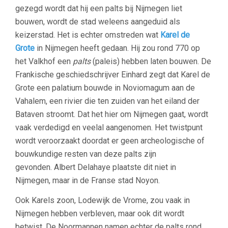
gezegd wordt dat hij een palts bij Nijmegen liet
bouwen, wordt de stad weleens aangeduid als
keizerstad. Het is echter omstreden wat
Karel de
Grote
in Nijmegen heeft gedaan. Hij zou rond 770 op
het Valkhof een
palts
(paleis) hebben laten bouwen. De
Frankische geschiedschrijver Einhard zegt dat Karel de
Grote een palatium bouwde in Noviomagum aan de
Vahalem, een rivier die ten zuiden van het eiland der
Bataven stroomt. Dat het hier om Nijmegen gaat, wordt
vaak verdedigd en veelal aangenomen. Het twistpunt
wordt veroorzaakt doordat er geen archeologische of
bouwkundige resten van deze palts zijn
gevonden. Albert Delahaye plaatste dit niet in
Nijmegen, maar in de Franse stad Noyon.
Ook Karels zoon, Lodewijk de Vrome, zou vaak in
Nijmegen hebben verbleven, maar ook dit wordt
betwist. De Noormannen namen echter de palts rond