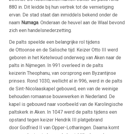
880 in. Dit leidde bij hun vertrek tot de vernietiging
ervan. De stad staat dan inmiddels bekend onder de
naam
Numaga
. Onderaan de heuvel aan de Waal bevond
zich een handelsnederzetting.
De palts speelde een belangrijke rol tijdens
de Ottoonse en de Salische tijd. Keizer Otto III werd
geboren in het Ketelwoud onderweg van Aken naar de
palts in Nijmegen. In 991 overleed in de palts
keizerin Theophanu, van oorsprong een Byzantijnse
prinses. Rond 1030, wellicht al in 996, werd in de palts
de Sint-Nicolaaskapel gebouwd, een van de weinige
behouden romaanse bouwwerken in Nederland. De
kapel is gebouwd naar voorbeeld van de Karolingische
paltskerk in Aken. In 1047 werd de palts tijdens een
opstand tegen keizer Hendrik III platgebrand
door Godfried II van Opper-Lotharingen. Daarna komt