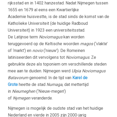
rijksstad en in 1402 hanzestad. Nadat Nijmegen tussen
1655 en 1679 al eens een Kwartierlijke
Academie huisvestte, is de stad sinds de komst van de
Katholieke Universiteit (de huidige Radboud
Universiteit) in 1923 een universiteitsstad.
De Latijnse term
Noviomagus
kan worden
teruggevoerd op de Keltische woorden
magos
(‘vlakte’
of ‘markt’) en
novio
(‘nieuw’). De Romeinen
latiniseerden dit vervolgens tot
Noviomagus
. Ze
gebruikte deze als toponiem om verschillende steden
mee aan te duiden. Nijmegen werd
Ulpia Noviomagus
Batavorum
genoemd. In de tijd van
Karel de
Grote
heette de stad
Numaga
, dat mettertijd
in
Nieumeghen
(‘Nieuw-megen’)
of
Nymegen
veranderde.
Nijmegen is mogelijk de oudste stad van het huidige
Nederland en vierde in 2005 zijn 2000-jarig