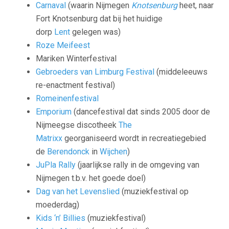
Carnaval
(waarin Nijmegen
Knotsenburg
heet, naar
Fort Knotsenburg dat bij het huidige
dorp
Lent
gelegen was)
Roze Meifeest
Mariken Winterfestival
Gebroeders van Limburg Festival
(middeleeuws
re-enactment festival)
Romeinenfestival
Emporium
(dancefestival dat sinds 2005 door de
Nijmeegse discotheek
The
Matrixx
georganiseerd wordt in recreatiegebied
de
Berendonck
in
Wijchen
)
JuPla Rally
(jaarlijkse rally in de omgeving van
Nijmegen t.b.v. het goede doel)
Dag van het Levenslied
(muziekfestival op
moederdag)
Kids ‘n’ Billies
(muziekfestival)