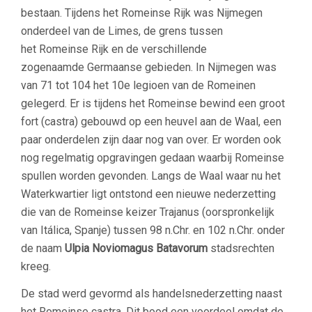
bestaan.
Tijdens het Romeinse Rijk was Nijmegen
onderdeel van de Limes, de grens tussen
het Romeinse Rijk en de verschillende
zogenaamde Germaanse gebieden. In Nijmegen was
van 71 tot 104 het 10e legioen van de Romeinen
gelegerd. Er is tijdens het Romeinse bewind een groot
fort (castra) gebouwd op een heuvel aan de Waal, een
paar onderdelen zijn daar nog van over. Er worden ook
nog regelmatig opgravingen gedaan waarbij Romeinse
spullen worden gevonden. Langs de Waal waar nu het
Waterkwartier ligt ontstond een nieuwe nederzetting
die van de Romeinse keizer Trajanus (oorspronkelijk
van Itálica, Spanje) tussen 98 n.Chr. en 102 n.Chr. onder
de naam
Ulpia Noviomagus Batavorum
stadsrechten
kreeg.
De stad werd gevormd als handelsnederzetting naast
het Romeinse castra. Dit bood een voordeel omdat de