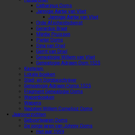
Catharinus Ooms
Jannigje Aartje van Vliet
Jannigje Aartje van Vliet
Orde Afscheidsdienst
Gerardus Braat
Mijntje Pruissen
Pieter Ooms
Dina van Driel
Gerrit van Driel
Genealogie Willem van Vliet
Genealogie Adriaen Oom 1525
Kastelen,
Lokale boeken
Stad- en Dorpbeschrijver
Genealogie Adriaen Ooms 1525
Fragment Genealogie Ooms
Wapenboeken
Wapens
Nazaten Willem Cornelisz Ooms
Jaaroverzichten
Geboortejaren Ooms
De jonge jaren van Johnny Ooms
Het jaar 1959