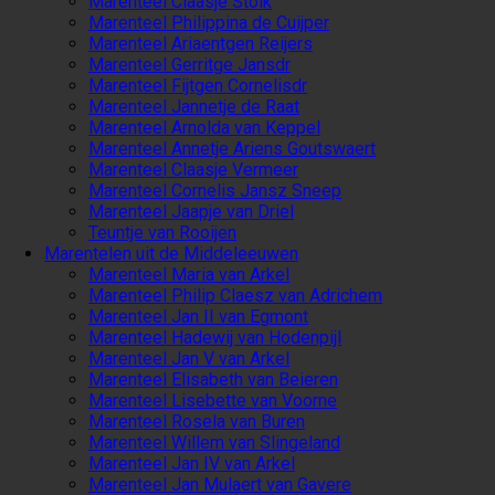
Marenteel Claasje Stolk
Marenteel Philippina de Cuijper
Marenteel Ariaentgen Reijers
Marenteel Gerritge Jansdr
Marenteel Fijtgen Cornelisdr
Marenteel Jannetje de Raat
Marenteel Arnolda van Keppel
Marenteel Annetje Ariens Goutswaert
Marenteel Claasje Vermeer
Marenteel Cornelis Jansz Sneep
Marenteel Jaapje van Driel
Teuntje van Rooijen
Marentelen uit de Middeleeuwen
Marenteel Maria van Arkel
Marenteel Philip Claesz van Adrichem
Marenteel Jan II van Egmont
Marenteel Hadewij van Hodenpijl
Marenteel Jan V van Arkel
Marenteel Elisabeth van Beieren
Marenteel Lisebette van Voorne
Marenteel Rosela van Buren
Marenteel Willem van Slingeland
Marenteel Jan IV van Arkel
Marenteel Jan Mulaert van Gavere