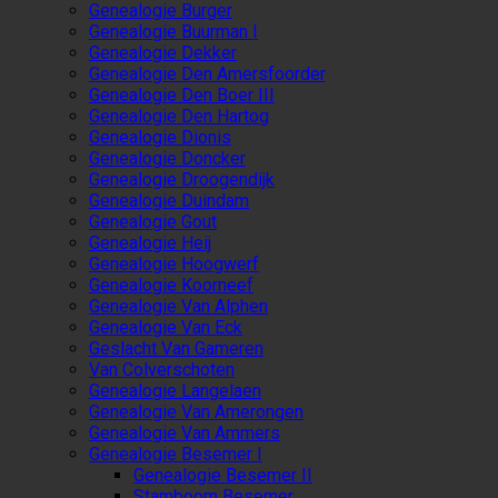
Genealogie Burger
Genealogie Buurman I
Genealogie Dekker
Genealogie Den Amersfoorder
Genealogie Den Boer III
Genealogie Den Hartog
Genealogie Dionis
Genealogie Doncker
Genealogie Droogendijk
Genealogie Duindam
Genealogie Gout
Genealogie Heij
Genealogie Hoogwerf
Genealogie Koorneef
Genealogie Van Alphen
Genealogie Van Eck
Geslacht Van Gameren
Van Colverschoten
Genealogie Langelaen
Genealogie Van Amerongen
Genealogie Van Ammers
Genealogie Besemer I
Genealogie Besemer II
Stamboom Besemer