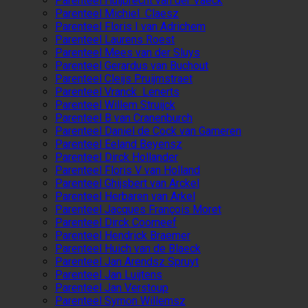
Parenteel Huijbrecht van der Vaeck
Parenteel Michiel Claesz
Parenteel Floris I van Adrichem
Parenteel Laurens Roest
Parenteel Mees van der Sluys
Parenteel Gerardus van Buchout
Parenteel Cleijs Pruijmstraet
Parenteel Vranck Lenerts
Parenteel Willem Struijck
Parenteel B van Cranenburch
Parenteel Daniel de Cock van Gameren
Parenteel Eeland Beyensz
Parenteel Dirck Hollander
Parenteel Floris V van Holland
Parenteel Ghijsbert van Arckel
Parenteel Herbaren van Arkel
Parenteel Jacques François Moret
Parenteel Dirck Coorneef
Parenteel Hendrick Braemer
Parenteel Huich van de Blaeck
Parenteel Jan Arendsz Spruyt
Parenteel Jan Luijtens
Parenteel Jan Verstoup
Parenteel Symon Willemsz