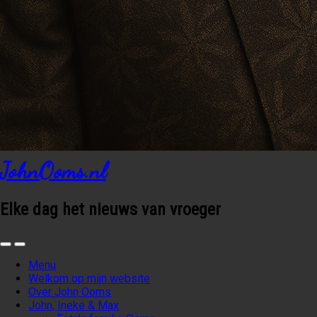
JohnOoms.nl
Elke dag het nieuws van vroeger
Menu
Welkom op mijn website
Over John Ooms
John, Ineke & Max