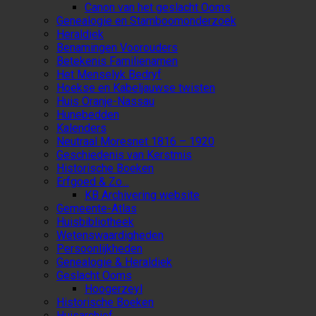
Canon van het geslacht Ooms
Genealogie en Stamboomonderzoek
Heraldiek
Benamingen Voorouders
Betekenis Familienamen
Het Menselyk Bedryf
Hoekse en Kabeljauwse twisten
Huis Oranje-Nassau
Hunebedden
Kalenders
Neutraal Moresnet 1816 – 1920
Geschiedenis van Kerstmis
Historische Boeken
Erfgoed & Zo…
KB Archivering website
Gemeente-Atlas
Huisbibliotheek
Wetenswaardigheden
Persoonlijkheden
Genealogie & Heraldiek
Geslacht Ooms
Hoogerzeyl
Historische Boeken
Huisarchief