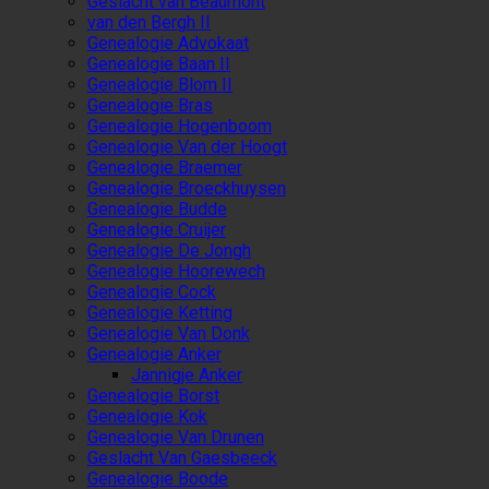
Geslacht van Beaumont
van den Bergh II
Genealogie Advokaat
Genealogie Baan II
Genealogie Blom II
Genealogie Bras
Genealogie Hogenboom
Genealogie Van der Hoogt
Genealogie Braemer
Genealogie Broeckhuysen
Genealogie Budde
Genealogie Cruijer
Genealogie De Jongh
Genealogie Hoorewech
Genealogie Cock
Genealogie Ketting
Genealogie Van Donk
Genealogie Anker
Jannigje Anker
Genealogie Borst
Genealogie Kok
Genealogie Van Drunen
Geslacht Van Gaesbeeck
Genealogie Boode