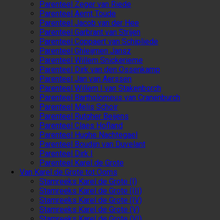
Parenteel Zeger van Riede
Parenteel Aernt Toude
Parenteel Jacob van der Hee
Parenteel Garbrant van Strijen
Parenteel Coppaert van Schipliede
Parenteel Ghleijmen Jansz
Parenteel Willem Snickerieme
Parenteel Dirk van den Ossenkamp
Parenteel Jan van Aerssen
Parenteel Willem I van Stakenborch
Parenteel Bartholomeus van Cranenburch
Parenteel Melis Schoir
Parenteel Rutgher Beijens
Parenteel Claes Hofland
Parenteel Hughe Nachtegael
Parenteel Boudijn van Duvelant
Parenteel Dirk I
Parenteel Karel de Grote
Van Karel de Grote tot Ooms
Stamreeks Karel de Grote (I)
Stamreeks Karel de Grote (III)
Stamreeks Karel de Grote (IV)
Stamreeks Karel de Grote (V)
Stamreeks Karel de Grote (VI)