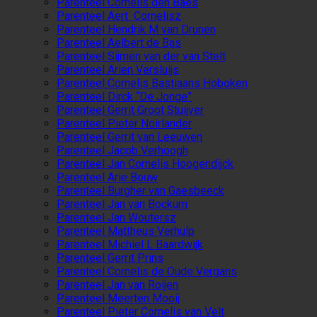
Parenteel Cornelis den Baes
Parenteel Aert Cornelisz
Parenteel Hendrik M van Drunen
Parenteel Aelbert de Bas
Parenteel Sijmen van der van Stelt
Parenteel Arien Versluijs
Parenteel Cornelis Bastiaans Hoboken
Parenteel Dirck “De Jonge”
Parenteel Gerrit Groot Stuijver
Parenteel Pieter Noirlander
Parenteel Gerrit van Leeuwen
Parenteel Jacob Verhoogh
Parenteel Jan Cornelis Hoogendijck
Parenteel Arie Bouw
Parenteel Burgher van Gaesbeeck
Parenteel Jan van Bockum
Parenteel Jan Woutersz
Parenteel Mattheus Verhulp
Parenteel Michiel L Baardwijk
Parenteel Gerrit Prins
Parenteel Cornelis de Oude Vergans
Parenteel Jan van Roijen
Parenteel Meerten Mooij
Parenteel Pieter Cornelis van Velt