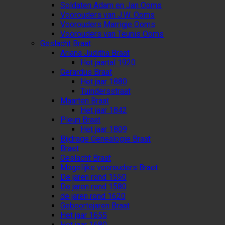
Soldaten Adam en Jan Ooms
Voorouders van J.W. Ooms
Voorouders Marrigje Ooms
Voorouders van Teunis Ooms
Geslacht Braat
Ariana Juditha Braat
Het jaartal 1920
Gerardus Braat
Het jaar 1880
Tuindersstraat
Maarten Braat
Het jaar 1842
Pleun Braat
Het jaar 1809
Bijdrage Genealogie Braat
Braet
Geslacht Braat
Mogelijke voorouders Braet
De jaren rond 1550
De jaren rond 1580
de jaren rond 1620
Geboortejaren Braat
Het jaar 1655
Het jaar 1680