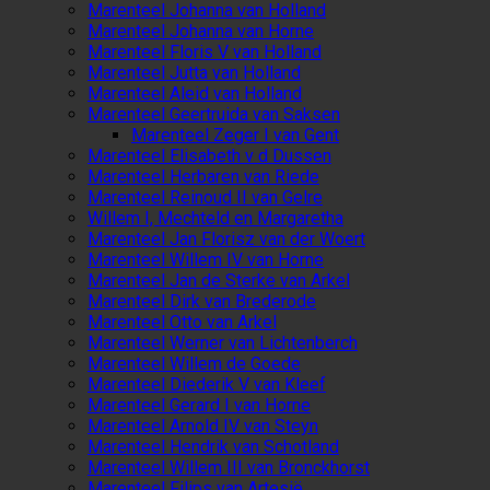
Marenteel Johanna van Holland
Marenteel Johanna van Horne
Marenteel Floris V van Holland
Marenteel Jutta van Holland
Marenteel Aleid van Holland
Marenteel Geertruida van Saksen
Marenteel Zeger I van Gent
Marenteel Elisabeth v d Dussen
Marenteel Herbaren van Riede
Marenteel Reinoud II van Gelre
Willem I, Mechteld en Margaretha
Marenteel Jan Florisz van der Woert
Marenteel Willem IV van Horne
Marenteel Jan de Sterke van Arkel
Marenteel Dirk van Brederode
Marenteel Otto van Arkel
Marenteel Werner van Lichtenberch
Marenteel Willem de Goede
Marenteel Diederik V van Kleef
Marenteel Gerard I van Horne
Marenteel Arnold IV van Steyn
Marenteel Hendrik van Schotland
Marenteel Willem III van Bronckhorst
Marenteel Filips van Artesië