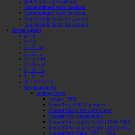
Arnulfingen en Karolingen
Nakomelingen Karel de Grote
Nakomelingen Karel de Grote
Van Karel de Grote tot Lamens
Van Karel de Grote tot Lamens
Genealogieën
A – B
C – D
E – F – G
H – I – J
K – L – M
N – O – P
Q – R – S
T – U – V
W – X – Y – Z
Geslacht Ooms
Johnny Ooms
Het jaar 1958
Schoolfoto ROC Mondriaan
Klassenfoto’s met John Ooms
Klassenfoto Kleuterschool
Klassenfoto Lagere School 1964-1965
Klassenfoto Lagere School 1969-1970
Klassenfoto Mavo 1972 – 1973