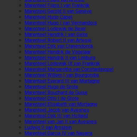
Marenteel Filips I van Frankrijk
Marenteel Gerold II van Genève
Marenteel Hugo Capet
Marenteel Hugo I van Vermandois
Marenteel Lodewijk de Beier
Marenteel Hendrik I van Gelre
Marenteel Robert II van Artesië
Marenteel Dirk van Cranendonck
Marenteel Hendrik de Vogelaar
Marenteel Hendrik II van Limburg
Marenteel Lodewijk IX van Frankrijk
Marenteel Margaretha van Constantinopel
Marenteel Willem I van Bourgondië
Marenteel Everard III van Mortagne
Marenteel Hugo de Grote
Marenteel Bouchard de Guise
Marenteel Otto I de Grote
Marenteel Elisabeth van Mortagne
Marenteel Jacob van Avesnes
Marenteel Dirk III van Holland
Marenteel van Jan II van Avesnes
Ludwig II van Arnstein
Marenteel Garcia IV van Navarra