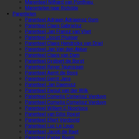
Marenteel Nithard van Ponthieu
Marentelen naar Richilde
Parentelen
Parenteel Adriaen Adriaensz Oom
Parenteel Claes Gabrielsz
Parenteel Jan Fransz van Vliet
Parenteel Joost Pruijser
Parenteel Claes Hendrickx van Driel
Parenteel Jan Van den Akker
Parenteel Claes van Dam
Parenteel Gysbert de Borst
Parenteel Reyer Teunissen
Parenteel Aernt de Booij
Parenteel Gerrit Jans
Parenteel Jan Daemisz
Parenteel Ewout van der Wilk
Parenteel Cornelis Cornelisz Verduyn
Parenteel Cornelis Cornelisz Verduyn
Parenteel Willem C Noorloos
Parenteel van Gilis Roest
Parenteel Ellert Verdoold
Parenteel Luc Le Loup
Parenteel Jacob de Raet
Parenteel Pieter Boom