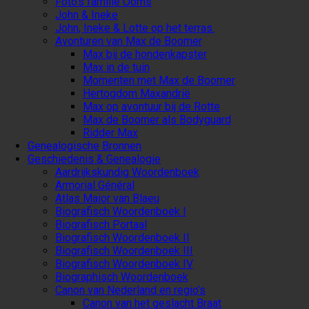
Foto’s familie Ooms
John & Ineke
John, Ineke & Lotte op het terras.
Avonturen van Max de Boomer
Max bij de hondenkapster
Max in de tuin
Momenten met Max de Boomer
Hertogdom Maxandrië
Max op avontuur bij de Rotte
Max de Boomer als Bodyguard
Ridder Max
Genealogische Bronnen
Geschiedenis & Genealogie
Aardrijkskundig Woordenboek
Armorial Général
Atlas Maior van Blaeu
Biografisch Woordenboek I
Biografisch Portaal
Biografisch Woordenboek II
Biografisch Woordenboek III
Biografisch Woordenboek IV
Biographisch Woordenboek
Canon van Nederland en regio’s
Canon van het geslacht Braat