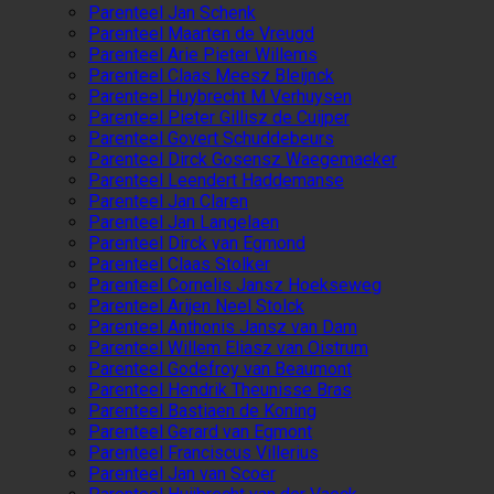
Parenteel Jan Schenk
Parenteel Maarten de Vreugd
Parenteel Arie Pieter Willems
Parenteel Claas Meesz Bleijnck
Parenteel Huybrecht M Verhuysen
Parenteel Pieter Gillisz de Cuijper
Parenteel Govert Schuddebeurs
Parenteel Dirck Gosensz Waegemaeker
Parenteel Leendert Haddemanse
Parenteel Jan Claren
Parenteel Jan Langelaen
Parenteel Dirck van Egmond
Parenteel Claas Stolker
Parenteel Cornelis Jansz Hoekseweg
Parenteel Arijen Neel Stolck
Parenteel Anthonis Jansz van Dam
Parenteel Willem Eliasz van Oistrum
Parenteel Godefroy van Beaumont
Parenteel Hendrik Theunisse Bras
Parenteel Bastiaen de Koning
Parenteel Gerard van Egmont
Parenteel Franciscus Villerius
Parenteel Jan van Scoer