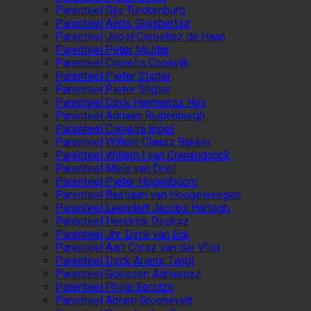
Parenteel Gijs Turckenburg
Parenteel Aerts Ghijsbertsz
Parenteel Joost Cornelisz de Haan
Parenteel Peter Mulder
Parenteel Cornelis Coolwijk
Parenteel Pieter Stigter
Parenteel Pieter Stigter
Parenteel Dirck Hermensz Heij
Parenteel Adriaen Ruijtenburgh
Parenteel Cornelis Ippel
Parenteel Willem Claasz Bakker
Parenteel Willem I van Cranendonck
Parenteel Mels van Driel
Parenteel Pieter Hogenboom
Parenteel Bastiaan van Hoogeweegen
Parenteel Leendert Jacobs Hartogh
Parenteel Hendrick Dircksz
Parenteel Jhr. Dirck van Eck
Parenteel Aart Corsz van der Vlist
Parenteel Dirck Ariens Twigt
Parenteel Goossen Adriaensz
Parenteel Philip Eerstzn
Parenteel Abram Groenevelt