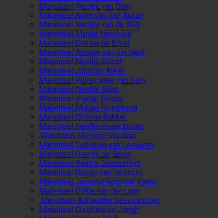
Marenteel Neeltje van Dam
Marenteel Antje van den Akker
Marenteel Neeltje van de Wilk
Marenteel Mijntje Noorloos
Marenteel Catrina de Borst
Marenteel Annigje van der Neut
Marenteel Neeltje Roest
Marenteel Jannigje Anker
Marenteel Willemijntje van Dam
Marenteel Neeltje Baas
Marenteel Ingetje Stigter
Marenteel Margje Ruitenburg
Marenteel Cristina Bakker
Marenteel Neeltje Hogenboom
Marenteel Meynsje Verduijn
Marenteel Catharina van Leeuwen
Marenteel Geertje de Bouw
Marenteel Beatrix Geeresteyn
Marenteel Grietje van Oostrum
Marenteel Jannetje Gerritsdr Pauw
Marenteel Dirkje van der Laan
Marenteel Adriaentje Seevenhoven
Marenteel Christina de Jongh