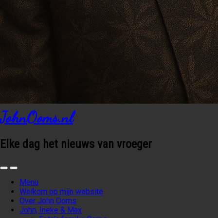
JohnOoms.nl
Elke dag het nieuws van vroeger
Menu
Welkom op mijn website
Over John Ooms
John, Ineke & Max