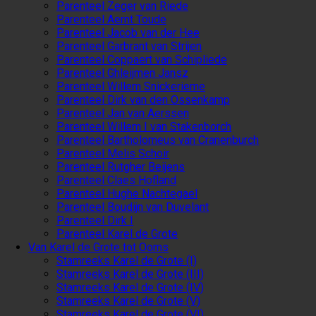
Parenteel Zeger van Riede
Parenteel Aernt Toude
Parenteel Jacob van der Hee
Parenteel Garbrant van Strijen
Parenteel Coppaert van Schipliede
Parenteel Ghleijmen Jansz
Parenteel Willem Snickerieme
Parenteel Dirk van den Ossenkamp
Parenteel Jan van Aerssen
Parenteel Willem I van Stakenborch
Parenteel Bartholomeus van Cranenburch
Parenteel Melis Schoir
Parenteel Rutgher Beijens
Parenteel Claes Hofland
Parenteel Hughe Nachtegael
Parenteel Boudijn van Duvelant
Parenteel Dirk I
Parenteel Karel de Grote
Van Karel de Grote tot Ooms
Stamreeks Karel de Grote (I)
Stamreeks Karel de Grote (III)
Stamreeks Karel de Grote (IV)
Stamreeks Karel de Grote (V)
Stamreeks Karel de Grote (VI)