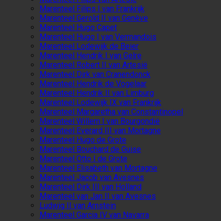
Marenteel Filips I van Frankrijk
Marenteel Gerold II van Genève
Marenteel Hugo Capet
Marenteel Hugo I van Vermandois
Marenteel Lodewijk de Beier
Marenteel Hendrik I van Gelre
Marenteel Robert II van Artesië
Marenteel Dirk van Cranendonck
Marenteel Hendrik de Vogelaar
Marenteel Hendrik II van Limburg
Marenteel Lodewijk IX van Frankrijk
Marenteel Margaretha van Constantinopel
Marenteel Willem I van Bourgondië
Marenteel Everard III van Mortagne
Marenteel Hugo de Grote
Marenteel Bouchard de Guise
Marenteel Otto I de Grote
Marenteel Elisabeth van Mortagne
Marenteel Jacob van Avesnes
Marenteel Dirk III van Holland
Marenteel van Jan II van Avesnes
Ludwig II van Arnstein
Marenteel Garcia IV van Navarra