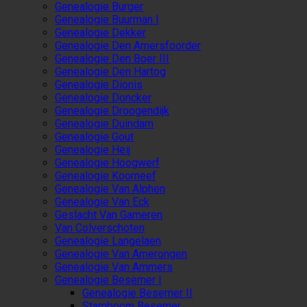
Genealogie Burger
Genealogie Buurman I
Genealogie Dekker
Genealogie Den Amersfoorder
Genealogie Den Boer III
Genealogie Den Hartog
Genealogie Dionis
Genealogie Doncker
Genealogie Droogendijk
Genealogie Duindam
Genealogie Gout
Genealogie Heij
Genealogie Hoogwerf
Genealogie Koorneef
Genealogie Van Alphen
Genealogie Van Eck
Geslacht Van Gameren
Van Colverschoten
Genealogie Langelaen
Genealogie Van Amerongen
Genealogie Van Ammers
Genealogie Besemer I
Genealogie Besemer II
Stamboom Besemer