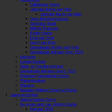
Catharinus Ooms
Jannigje Aartje van Vliet
Jannigje Aartje van Vliet
Orde Afscheidsdienst
Gerardus Braat
Mijntje Pruissen
Pieter Ooms
Dina van Driel
Gerrit van Driel
Genealogie Willem van Vliet
Genealogie Adriaen Oom 1525
Kastelen,
Lokale boeken
Stad- en Dorpbeschrijver
Genealogie Adriaen Ooms 1525
Fragment Genealogie Ooms
Wapenboeken
Wapens
Nazaten Willem Cornelisz Ooms
Jaaroverzichten
Geboortejaren Ooms
De jonge jaren van Johnny Ooms
Het jaar 1959