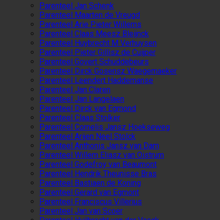
Parenteel Jan Schenk
Parenteel Maarten de Vreugd
Parenteel Arie Pieter Willems
Parenteel Claas Meesz Bleijnck
Parenteel Huybrecht M Verhuysen
Parenteel Pieter Gillisz de Cuijper
Parenteel Govert Schuddebeurs
Parenteel Dirck Gosensz Waegemaeker
Parenteel Leendert Haddemanse
Parenteel Jan Claren
Parenteel Jan Langelaen
Parenteel Dirck van Egmond
Parenteel Claas Stolker
Parenteel Cornelis Jansz Hoekseweg
Parenteel Arijen Neel Stolck
Parenteel Anthonis Jansz van Dam
Parenteel Willem Eliasz van Oistrum
Parenteel Godefroy van Beaumont
Parenteel Hendrik Theunisse Bras
Parenteel Bastiaen de Koning
Parenteel Gerard van Egmont
Parenteel Franciscus Villerius
Parenteel Jan van Scoer