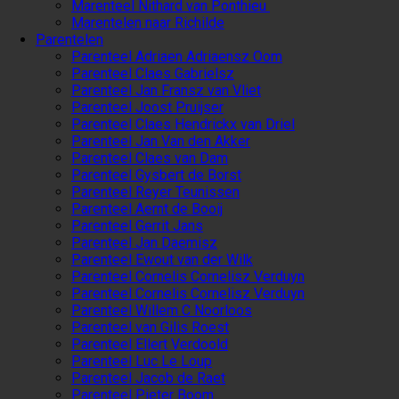
Marenteel Nithard van Ponthieu
Marentelen naar Richilde
Parentelen
Parenteel Adriaen Adriaensz Oom
Parenteel Claes Gabrielsz
Parenteel Jan Fransz van Vliet
Parenteel Joost Pruijser
Parenteel Claes Hendrickx van Driel
Parenteel Jan Van den Akker
Parenteel Claes van Dam
Parenteel Gysbert de Borst
Parenteel Reyer Teunissen
Parenteel Aernt de Booij
Parenteel Gerrit Jans
Parenteel Jan Daemisz
Parenteel Ewout van der Wilk
Parenteel Cornelis Cornelisz Verduyn
Parenteel Cornelis Cornelisz Verduyn
Parenteel Willem C Noorloos
Parenteel van Gilis Roest
Parenteel Ellert Verdoold
Parenteel Luc Le Loup
Parenteel Jacob de Raet
Parenteel Pieter Boom