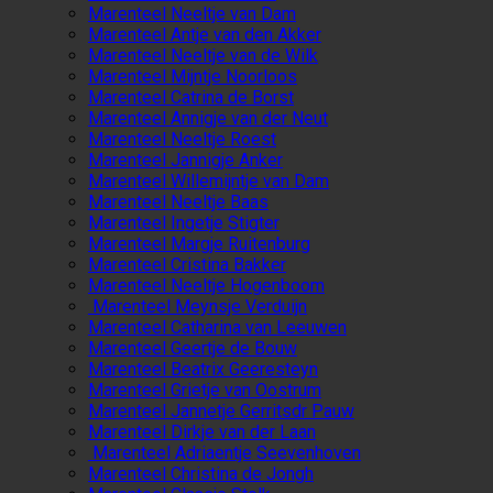
Marenteel Neeltje van Dam
Marenteel Antje van den Akker
Marenteel Neeltje van de Wilk
Marenteel Mijntje Noorloos
Marenteel Catrina de Borst
Marenteel Annigje van der Neut
Marenteel Neeltje Roest
Marenteel Jannigje Anker
Marenteel Willemijntje van Dam
Marenteel Neeltje Baas
Marenteel Ingetje Stigter
Marenteel Margje Ruitenburg
Marenteel Cristina Bakker
Marenteel Neeltje Hogenboom
Marenteel Meynsje Verduijn
Marenteel Catharina van Leeuwen
Marenteel Geertje de Bouw
Marenteel Beatrix Geeresteyn
Marenteel Grietje van Oostrum
Marenteel Jannetje Gerritsdr Pauw
Marenteel Dirkje van der Laan
Marenteel Adriaentje Seevenhoven
Marenteel Christina de Jongh