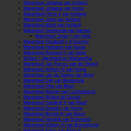
Marenteel Johanna van Holland
Marenteel Johanna van Horne
Marenteel Floris V van Holland
Marenteel Jutta van Holland
Marenteel Aleid van Holland
Marenteel Geertruida van Saksen
Marenteel Zeger I van Gent
Marenteel Elisabeth v d Dussen
Marenteel Herbaren van Riede
Marenteel Reinoud II van Gelre
Willem I, Mechteld en Margaretha
Marenteel Jan Florisz van der Woert
Marenteel Willem IV van Horne
Marenteel Jan de Sterke van Arkel
Marenteel Dirk van Brederode
Marenteel Otto van Arkel
Marenteel Werner van Lichtenberch
Marenteel Willem de Goede
Marenteel Diederik V van Kleef
Marenteel Gerard I van Horne
Marenteel Arnold IV van Steyn
Marenteel Hendrik van Schotland
Marenteel Willem III van Bronckhorst
Marenteel Filips van Artesië