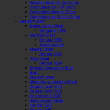
Soldaten Adam en Jan Ooms
Voorouders van J.W. Ooms
Voorouders Marrigje Ooms
Voorouders van Teunis Ooms
Geslacht Braat
Ariana Juditha Braat
Het jaartal 1920
Gerardus Braat
Het jaar 1880
Tuindersstraat
Maarten Braat
Het jaar 1842
Pleun Braat
Het jaar 1809
Bijdrage Genealogie Braat
Braet
Geslacht Braat
Mogelijke voorouders Braet
De jaren rond 1550
De jaren rond 1580
de jaren rond 1620
Geboortejaren Braat
Het jaar 1655
Het jaar 1680