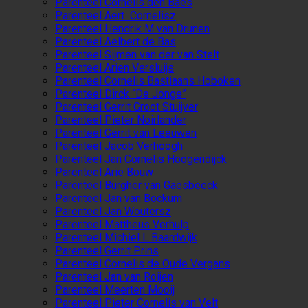
Parenteel Cornelis den Baes
Parenteel Aert Cornelisz
Parenteel Hendrik M van Drunen
Parenteel Aelbert de Bas
Parenteel Sijmen van der van Stelt
Parenteel Arien Versluijs
Parenteel Cornelis Bastiaans Hoboken
Parenteel Dirck “De Jonge”
Parenteel Gerrit Groot Stuijver
Parenteel Pieter Noirlander
Parenteel Gerrit van Leeuwen
Parenteel Jacob Verhoogh
Parenteel Jan Cornelis Hoogendijck
Parenteel Arie Bouw
Parenteel Burgher van Gaesbeeck
Parenteel Jan van Bockum
Parenteel Jan Woutersz
Parenteel Mattheus Verhulp
Parenteel Michiel L Baardwijk
Parenteel Gerrit Prins
Parenteel Cornelis de Oude Vergans
Parenteel Jan van Roijen
Parenteel Meerten Mooij
Parenteel Pieter Cornelis van Velt