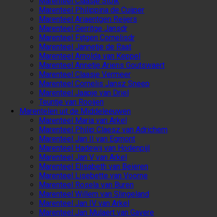
Marenteel Claasje Stolk
Marenteel Philippina de Cuijper
Marenteel Ariaentgen Reijers
Marenteel Gerritge Jansdr
Marenteel Fijtgen Cornelisdr
Marenteel Jannetje de Raat
Marenteel Arnolda van Keppel
Marenteel Annetje Ariens Goutswaert
Marenteel Claasje Vermeer
Marenteel Cornelis Jansz Sneep
Marenteel Jaapje van Driel
Teuntje van Rooijen
Marentelen uit de Middeleeuwen
Marenteel Maria van Arkel
Marenteel Philip Claesz van Adrichem
Marenteel Jan II van Egmont
Marenteel Hadewij van Hodenpijl
Marenteel Jan V van Arkel
Marenteel Elisabeth van Beieren
Marenteel Lisebette van Voorne
Marenteel Rosela van Buren
Marenteel Willem van Slingeland
Marenteel Jan IV van Arkel
Marenteel Jan Mulaert van Gavere