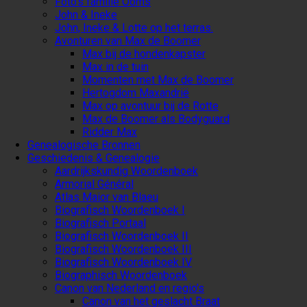
Foto’s familie Ooms
John & Ineke
John, Ineke & Lotte op het terras.
Avonturen van Max de Boomer
Max bij de hondenkapster
Max in de tuin
Momenten met Max de Boomer
Hertogdom Maxandrië
Max op avontuur bij de Rotte
Max de Boomer als Bodyguard
Ridder Max
Genealogische Bronnen
Geschiedenis & Genealogie
Aardrijkskundig Woordenboek
Armorial Général
Atlas Maior van Blaeu
Biografisch Woordenboek I
Biografisch Portaal
Biografisch Woordenboek II
Biografisch Woordenboek III
Biografisch Woordenboek IV
Biographisch Woordenboek
Canon van Nederland en regio’s
Canon van het geslacht Braat