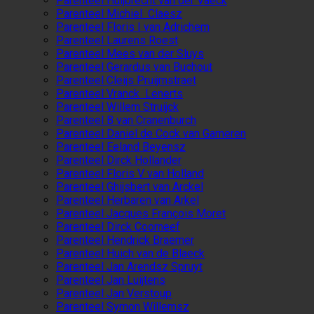
Parenteel Huijbrecht van der Vaeck
Parenteel Michiel Claesz
Parenteel Floris I van Adrichem
Parenteel Laurens Roest
Parenteel Mees van der Sluys
Parenteel Gerardus van Buchout
Parenteel Cleijs Pruijmstraet
Parenteel Vranck Lenerts
Parenteel Willem Struijck
Parenteel B van Cranenburch
Parenteel Daniel de Cock van Gameren
Parenteel Eeland Beyensz
Parenteel Dirck Hollander
Parenteel Floris V van Holland
Parenteel Ghijsbert van Arckel
Parenteel Herbaren van Arkel
Parenteel Jacques François Moret
Parenteel Dirck Coorneef
Parenteel Hendrick Braemer
Parenteel Huich van de Blaeck
Parenteel Jan Arendsz Spruyt
Parenteel Jan Luijtens
Parenteel Jan Verstoup
Parenteel Symon Willemsz