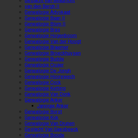
Geslacht van Beaumont
van den Bergh II
Genealogie Advokaat
Genealogie Baan II
Genealogie Blom II
Genealogie Bras
Genealogie Hogenboom
Genealogie Van der Hoogt
Genealogie Braemer
Genealogie Broeckhuysen
Genealogie Budde
Genealogie Cruijer
Genealogie De Jongh
Genealogie Hoorewech
Genealogie Cock
Genealogie Ketting
Genealogie Van Donk
Genealogie Anker
Jannigje Anker
Genealogie Borst
Genealogie Kok
Genealogie Van Drunen
Geslacht Van Gaesbeeck
Genealogie Boode