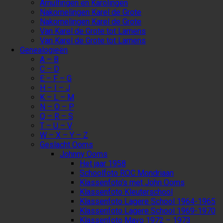
Arnulfingen en Karolingen
Nakomelingen Karel de Grote
Nakomelingen Karel de Grote
Van Karel de Grote tot Lamens
Van Karel de Grote tot Lamens
Genealogieën
A – B
C – D
E – F – G
H – I – J
K – L – M
N – O – P
Q – R – S
T – U – V
W – X – Y – Z
Geslacht Ooms
Johnny Ooms
Het jaar 1958
Schoolfoto ROC Mondriaan
Klassenfoto’s met John Ooms
Klassenfoto Kleuterschool
Klassenfoto Lagere School 1964-1965
Klassenfoto Lagere School 1969-1970
Klassenfoto Mavo 1972 – 1973