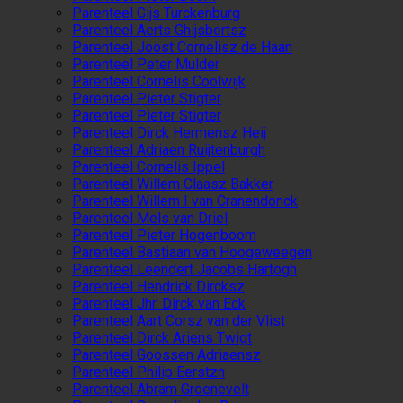
Parenteel Gijs Turckenburg
Parenteel Aerts Ghijsbertsz
Parenteel Joost Cornelisz de Haan
Parenteel Peter Mulder
Parenteel Cornelis Coolwijk
Parenteel Pieter Stigter
Parenteel Pieter Stigter
Parenteel Dirck Hermensz Heij
Parenteel Adriaen Ruijtenburgh
Parenteel Cornelis Ippel
Parenteel Willem Claasz Bakker
Parenteel Willem I van Cranendonck
Parenteel Mels van Driel
Parenteel Pieter Hogenboom
Parenteel Bastiaan van Hoogeweegen
Parenteel Leendert Jacobs Hartogh
Parenteel Hendrick Dircksz
Parenteel Jhr. Dirck van Eck
Parenteel Aart Corsz van der Vlist
Parenteel Dirck Ariens Twigt
Parenteel Goossen Adriaensz
Parenteel Philip Eerstzn
Parenteel Abram Groenevelt