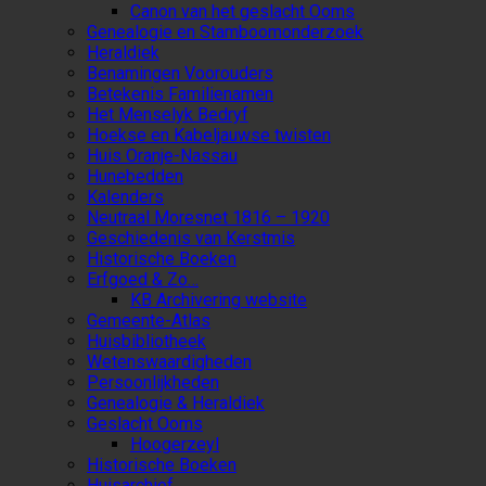
Canon van het geslacht Ooms
Genealogie en Stamboomonderzoek
Heraldiek
Benamingen Voorouders
Betekenis Familienamen
Het Menselyk Bedryf
Hoekse en Kabeljauwse twisten
Huis Oranje-Nassau
Hunebedden
Kalenders
Neutraal Moresnet 1816 – 1920
Geschiedenis van Kerstmis
Historische Boeken
Erfgoed & Zo…
KB Archivering website
Gemeente-Atlas
Huisbibliotheek
Wetenswaardigheden
Persoonlijkheden
Genealogie & Heraldiek
Geslacht Ooms
Hoogerzeyl
Historische Boeken
Huisarchief