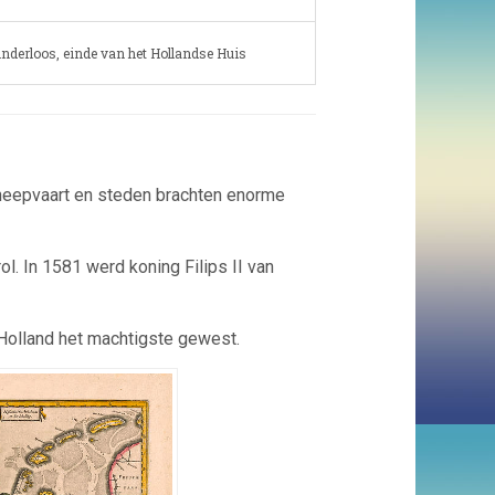
kinderloos, einde van het Hollandse Huis
cheepvaart en steden brachten enorme
rol. In 1581 werd koning
Filips II van
olland het machtigste gewest.