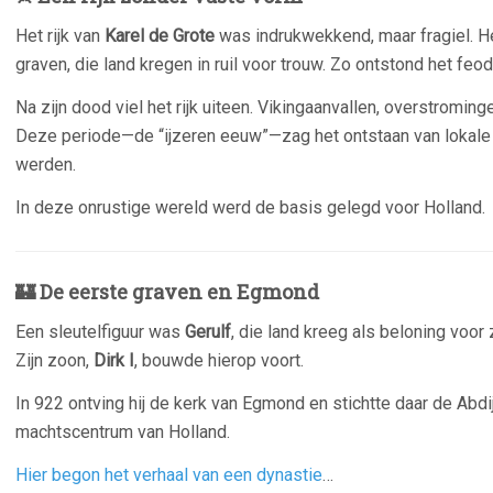
Het rijk van
Karel de Grote
was indrukwekkend, maar fragiel. H
graven, die land kregen in ruil voor trouw. Zo ontstond het fe
Na zijn dood viel het rijk uiteen. Vikingaanvallen, overstromin
Deze periode—de “ijzeren eeuw”—zag het ontstaan van lokale
werden.
In deze onrustige wereld werd de basis gelegd voor Holland.
🏰 De eerste graven en Egmond
Een sleutelfiguur was
Gerulf
, die land kreeg als beloning voor 
Zijn zoon,
Dirk I
, bouwde hierop voort.
In 922 ontving hij de kerk van Egmond en stichtte daar de
Abdi
machtscentrum van Holland.
Hier begon het verhaal van een dynastie
…