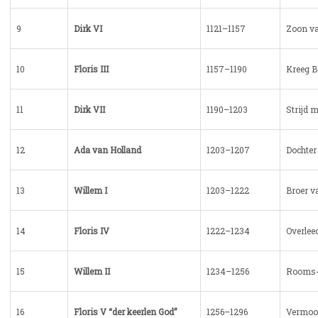
9
Dirk VI
1121–1157
Zoon va
10
Floris III
1157–1190
Kreeg B
11
Dirk VII
1190–1203
Strijd m
12
Ada van Holland
1203–1207
Dochter 
13
Willem I
1203–1222
Broer v
14
Floris IV
1222–1234
Overlee
15
Willem II
1234–1256
Rooms-
16
Floris V “der keerlen God”
1256–1296
Vermoor