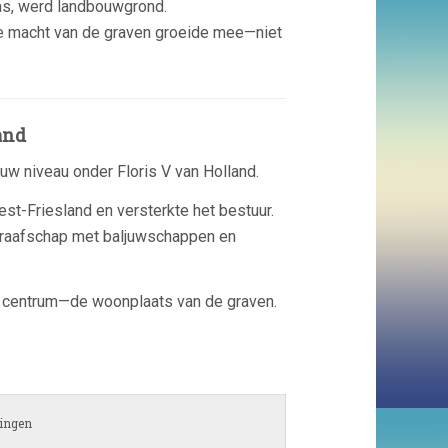
as, werd landbouwgrond.
De macht van de graven groeide mee—niet
and
euw niveau onder
Floris V van Holland
.
est-Friesland en versterkte het bestuur.
raafschap met baljuwschappen en
e centrum—de woonplaats van de graven.
ingen