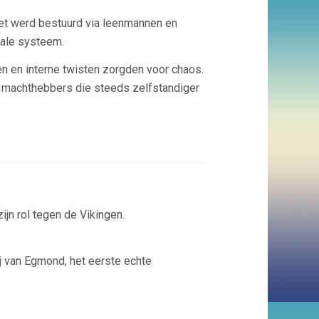
et werd bestuurd via leenmannen en
odale systeem.
gen en interne twisten zorgden voor chaos.
 machthebbers die steeds zelfstandiger
zijn rol tegen de Vikingen.
j van Egmond
, het eerste echte