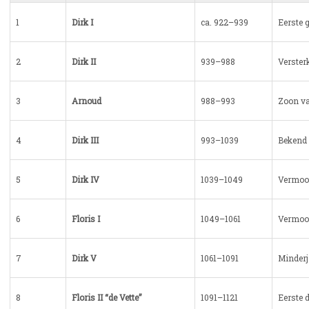
1
Dirk I
ca. 922–939
Eerste 
2
Dirk II
939–988
Verster
3
Arnoud
988–993
Zoon va
4
Dirk III
993–1039
Bekend 
5
Dirk IV
1039–1049
Vermoor
6
Floris I
1049–1061
Vermoor
7
Dirk V
1061–1091
Minderj
8
Floris II “de Vette”
1091–1121
Eerste 