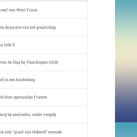
graaf van West-Frisia
kte de positie van het graafschap
n Dirk II
van de Slag bij Vlaardingen (1018)
d in een hinderlaag
d door opstandige Friezen
arig bij aantreden, onder voogdij
die zich “graaf van Holland” noemde