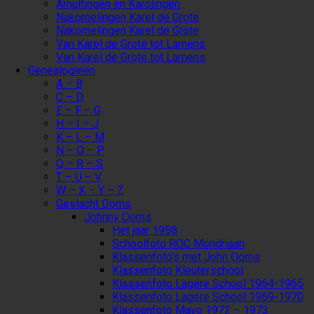
Arnulfingen en Karolingen
Nakomelingen Karel de Grote
Nakomelingen Karel de Grote
Van Karel de Grote tot Lamens
Van Karel de Grote tot Lamens
Genealogieën
A – B
C – D
E – F – G
H – I – J
K – L – M
N – O – P
Q – R – S
T – U – V
W – X – Y – Z
Geslacht Ooms
Johnny Ooms
Het jaar 1958
Schoolfoto ROC Mondriaan
Klassenfoto’s met John Ooms
Klassenfoto Kleuterschool
Klassenfoto Lagere School 1964-1965
Klassenfoto Lagere School 1969-1970
Klassenfoto Mavo 1972 – 1973