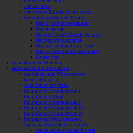
Foto’s familie Ooms
John & Ineke
John, Ineke & Lotte op het terras.
Avonturen van Max de Boomer
Max bij de hondenkapster
Max in de tuin
Momenten met Max de Boomer
Hertogdom Maxandrië
Max op avontuur bij de Rotte
Max de Boomer als Bodyguard
Ridder Max
Genealogische Bronnen
Geschiedenis & Genealogie
Aardrijkskundig Woordenboek
Armorial Général
Atlas Maior van Blaeu
Biografisch Woordenboek I
Biografisch Portaal
Biografisch Woordenboek II
Biografisch Woordenboek III
Biografisch Woordenboek IV
Biographisch Woordenboek
Canon van Nederland en regio’s
Canon van het geslacht Braat