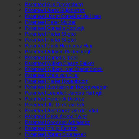
Parenteel Gijs Turckenburg
Parenteel Aerts Ghijsbertsz
Parenteel Joost Cornelisz de Haan
Parenteel Peter Mulder
Parenteel Cornelis Coolwijk
Parenteel Pieter Stigter
Parenteel Pieter Stigter
Parenteel Dirck Hermensz Heij
Parenteel Adriaen Ruijtenburgh
Parenteel Cornelis Ippel
Parenteel Willem Claasz Bakker
Parenteel Willem I van Cranendonck
Parenteel Mels van Driel
Parenteel Pieter Hogenboom
Parenteel Bastiaan van Hoogeweegen
Parenteel Leendert Jacobs Hartogh
Parenteel Hendrick Dircksz
Parenteel Jhr. Dirck van Eck
Parenteel Aart Corsz van der Vlist
Parenteel Dirck Ariens Twigt
Parenteel Goossen Adriaensz
Parenteel Philip Eerstzn
Parenteel Abram Groenevelt