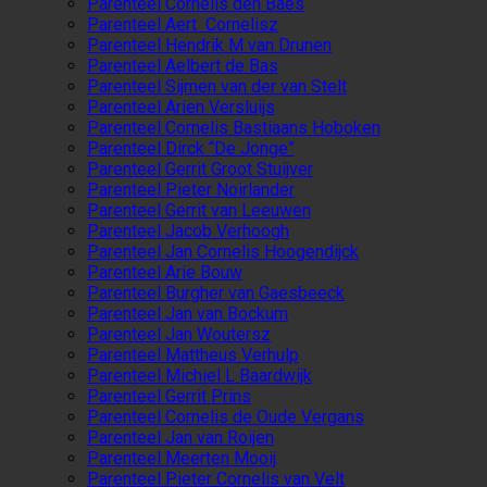
Parenteel Cornelis den Baes
Parenteel Aert Cornelisz
Parenteel Hendrik M van Drunen
Parenteel Aelbert de Bas
Parenteel Sijmen van der van Stelt
Parenteel Arien Versluijs
Parenteel Cornelis Bastiaans Hoboken
Parenteel Dirck “De Jonge”
Parenteel Gerrit Groot Stuijver
Parenteel Pieter Noirlander
Parenteel Gerrit van Leeuwen
Parenteel Jacob Verhoogh
Parenteel Jan Cornelis Hoogendijck
Parenteel Arie Bouw
Parenteel Burgher van Gaesbeeck
Parenteel Jan van Bockum
Parenteel Jan Woutersz
Parenteel Mattheus Verhulp
Parenteel Michiel L Baardwijk
Parenteel Gerrit Prins
Parenteel Cornelis de Oude Vergans
Parenteel Jan van Roijen
Parenteel Meerten Mooij
Parenteel Pieter Cornelis van Velt