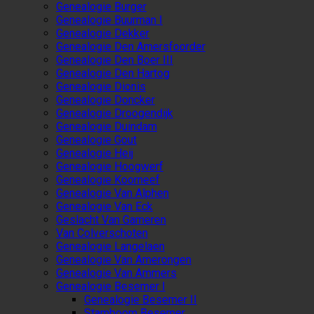
Genealogie Burger
Genealogie Buurman I
Genealogie Dekker
Genealogie Den Amersfoorder
Genealogie Den Boer III
Genealogie Den Hartog
Genealogie Dionis
Genealogie Doncker
Genealogie Droogendijk
Genealogie Duindam
Genealogie Gout
Genealogie Heij
Genealogie Hoogwerf
Genealogie Koorneef
Genealogie Van Alphen
Genealogie Van Eck
Geslacht Van Gameren
Van Colverschoten
Genealogie Langelaen
Genealogie Van Amerongen
Genealogie Van Ammers
Genealogie Besemer I
Genealogie Besemer II
Stamboom Besemer