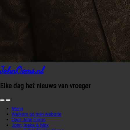
JohnOoms.nl
Elke dag het nieuws van vroeger
Menu
Welkom op mijn website
Over John Ooms
John, Ineke & Max