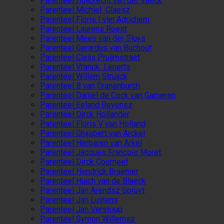
Parenteel Huijbrecht van der Vaeck
Parenteel Michiel Claesz
Parenteel Floris I van Adrichem
Parenteel Laurens Roest
Parenteel Mees van der Sluys
Parenteel Gerardus van Buchout
Parenteel Cleijs Pruijmstraet
Parenteel Vranck Lenerts
Parenteel Willem Struijck
Parenteel B van Cranenburch
Parenteel Daniel de Cock van Gameren
Parenteel Eeland Beyensz
Parenteel Dirck Hollander
Parenteel Floris V van Holland
Parenteel Ghijsbert van Arckel
Parenteel Herbaren van Arkel
Parenteel Jacques François Moret
Parenteel Dirck Coorneef
Parenteel Hendrick Braemer
Parenteel Huich van de Blaeck
Parenteel Jan Arendsz Spruyt
Parenteel Jan Luijtens
Parenteel Jan Verstoup
Parenteel Symon Willemsz