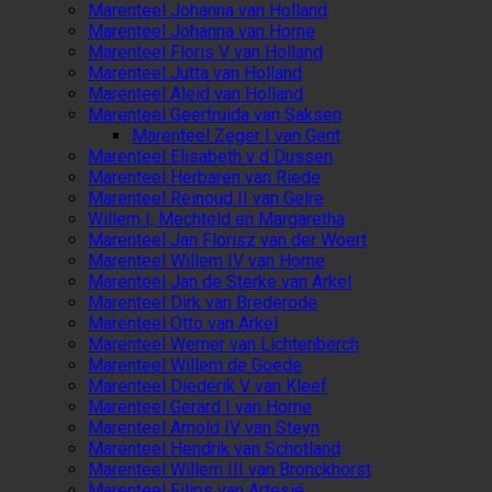
Marenteel Johanna van Holland
Marenteel Johanna van Horne
Marenteel Floris V van Holland
Marenteel Jutta van Holland
Marenteel Aleid van Holland
Marenteel Geertruida van Saksen
Marenteel Zeger I van Gent
Marenteel Elisabeth v d Dussen
Marenteel Herbaren van Riede
Marenteel Reinoud II van Gelre
Willem I, Mechteld en Margaretha
Marenteel Jan Florisz van der Woert
Marenteel Willem IV van Horne
Marenteel Jan de Sterke van Arkel
Marenteel Dirk van Brederode
Marenteel Otto van Arkel
Marenteel Werner van Lichtenberch
Marenteel Willem de Goede
Marenteel Diederik V van Kleef
Marenteel Gerard I van Horne
Marenteel Arnold IV van Steyn
Marenteel Hendrik van Schotland
Marenteel Willem III van Bronckhorst
Marenteel Filips van Artesië