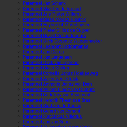
Parenteel Jan Schenk
Parenteel Maarten de Vreugd
Parenteel Arie Pieter Willems
Parenteel Claas Meesz Bleijnck
Parenteel Huybrecht M Verhuysen
Parenteel Pieter Gillisz de Cuijper
Parenteel Govert Schuddebeurs
Parenteel Dirck Gosensz Waegemaeker
Parenteel Leendert Haddemanse
Parenteel Jan Claren
Parenteel Jan Langelaen
Parenteel Dirck van Egmond
Parenteel Claas Stolker
Parenteel Cornelis Jansz Hoekseweg
Parenteel Arijen Neel Stolck
Parenteel Anthonis Jansz van Dam
Parenteel Willem Eliasz van Oistrum
Parenteel Godefroy van Beaumont
Parenteel Hendrik Theunisse Bras
Parenteel Bastiaen de Koning
Parenteel Gerard van Egmont
Parenteel Franciscus Villerius
Parenteel Jan van Scoer