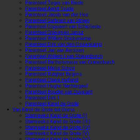
Parenteel Zeger van Riede
Parenteel Aernt Toude
Parenteel Jacob van der Hee
Parenteel Garbrant van Strijen
Parenteel Coppaert van Schipliede
Parenteel Ghleijmen Jansz
Parenteel Willem Snickerieme
Parenteel Dirk van den Ossenkamp
Parenteel Jan van Aerssen
Parenteel Willem I van Stakenborch
Parenteel Bartholomeus van Cranenburch
Parenteel Melis Schoir
Parenteel Rutgher Beijens
Parenteel Claes Hofland
Parenteel Hughe Nachtegael
Parenteel Boudijn van Duvelant
Parenteel Dirk I
Parenteel Karel de Grote
Van Karel de Grote tot Ooms
Stamreeks Karel de Grote (I)
Stamreeks Karel de Grote (III)
Stamreeks Karel de Grote (IV)
Stamreeks Karel de Grote (V)
Stamreeks Karel de Grote (VI)