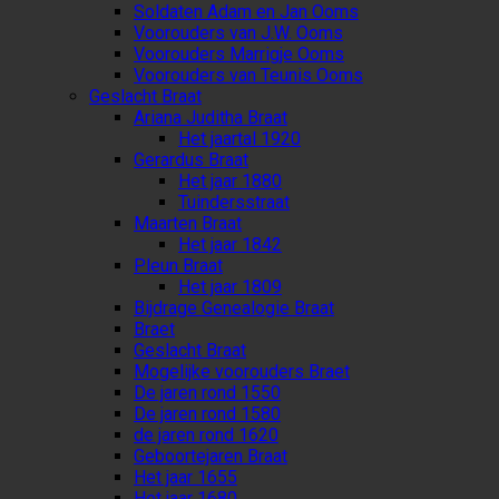
Soldaten Adam en Jan Ooms
Voorouders van J.W. Ooms
Voorouders Marrigje Ooms
Voorouders van Teunis Ooms
Geslacht Braat
Ariana Juditha Braat
Het jaartal 1920
Gerardus Braat
Het jaar 1880
Tuindersstraat
Maarten Braat
Het jaar 1842
Pleun Braat
Het jaar 1809
Bijdrage Genealogie Braat
Braet
Geslacht Braat
Mogelijke voorouders Braet
De jaren rond 1550
De jaren rond 1580
de jaren rond 1620
Geboortejaren Braat
Het jaar 1655
Het jaar 1680