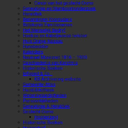
Canon van het geslacht Ooms
Genealogie en Stamboomonderzoek
Heraldiek
Benamingen Voorouders
Betekenis Familienamen
Het Menselyk Bedryf
Hoekse en Kabeljauwse twisten
Huis Oranje-Nassau
Hunebedden
Kalenders
Neutraal Moresnet 1816 – 1920
Geschiedenis van Kerstmis
Historische Boeken
Erfgoed & Zo…
KB Archivering website
Gemeente-Atlas
Huisbibliotheek
Wetenswaardigheden
Persoonlijkheden
Genealogie & Heraldiek
Geslacht Ooms
Hoogerzeyl
Historische Boeken
Huisarchief