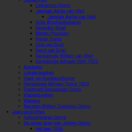
Catharinus Ooms
Jannigje Aartje van Vliet
Jannigje Aartje van Vliet
Orde Afscheidsdienst
Gerardus Braat
Mijntje Pruissen
Pieter Ooms
Dina van Driel
Gerrit van Driel
Genealogie Willem van Vliet
Genealogie Adriaen Oom 1525
Kastelen,
Lokale boeken
Stad- en Dorpbeschrijver
Genealogie Adriaen Ooms 1525
Fragment Genealogie Ooms
Wapenboeken
Wapens
Nazaten Willem Cornelisz Ooms
Jaaroverzichten
Geboortejaren Ooms
De jonge jaren van Johnny Ooms
Het jaar 1959