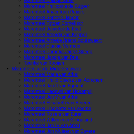
Marenteel Claasje Stolk
Marenteel Philippina de Cuijper
Marenteel Ariaentgen Reijers
Marenteel Gerritge Jansdr
Marenteel Fijtgen Cornelisdr
Marenteel Jannetje de Raat
Marenteel Arnolda van Keppel
Marenteel Annetje Ariens Goutswaert
Marenteel Claasje Vermeer
Marenteel Cornelis Jansz Sneep
Marenteel Jaapje van Driel
Teuntje van Rooijen
Marentelen uit de Middeleeuwen
Marenteel Maria van Arkel
Marenteel Philip Claesz van Adrichem
Marenteel Jan II van Egmont
Marenteel Hadewij van Hodenpijl
Marenteel Jan V van Arkel
Marenteel Elisabeth van Beieren
Marenteel Lisebette van Voorne
Marenteel Rosela van Buren
Marenteel Willem van Slingeland
Marenteel Jan IV van Arkel
Marenteel Jan Mulaert van Gavere