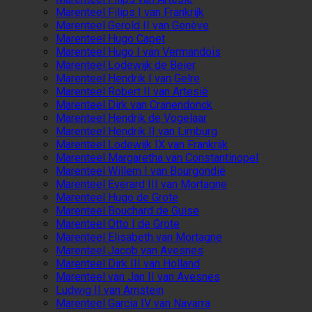
Marenteel Filips I van Frankrijk
Marenteel Gerold II van Genève
Marenteel Hugo Capet
Marenteel Hugo I van Vermandois
Marenteel Lodewijk de Beier
Marenteel Hendrik I van Gelre
Marenteel Robert II van Artesië
Marenteel Dirk van Cranendonck
Marenteel Hendrik de Vogelaar
Marenteel Hendrik II van Limburg
Marenteel Lodewijk IX van Frankrijk
Marenteel Margaretha van Constantinopel
Marenteel Willem I van Bourgondië
Marenteel Everard III van Mortagne
Marenteel Hugo de Grote
Marenteel Bouchard de Guise
Marenteel Otto I de Grote
Marenteel Elisabeth van Mortagne
Marenteel Jacob van Avesnes
Marenteel Dirk III van Holland
Marenteel van Jan II van Avesnes
Ludwig II van Arnstein
Marenteel Garcia IV van Navarra