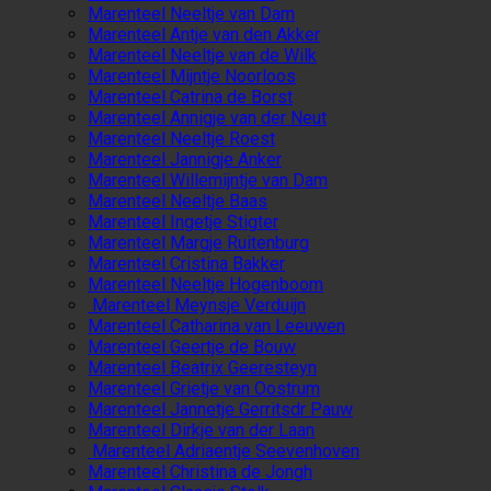
Marenteel Neeltje van Dam
Marenteel Antje van den Akker
Marenteel Neeltje van de Wilk
Marenteel Mijntje Noorloos
Marenteel Catrina de Borst
Marenteel Annigje van der Neut
Marenteel Neeltje Roest
Marenteel Jannigje Anker
Marenteel Willemijntje van Dam
Marenteel Neeltje Baas
Marenteel Ingetje Stigter
Marenteel Margje Ruitenburg
Marenteel Cristina Bakker
Marenteel Neeltje Hogenboom
Marenteel Meynsje Verduijn
Marenteel Catharina van Leeuwen
Marenteel Geertje de Bouw
Marenteel Beatrix Geeresteyn
Marenteel Grietje van Oostrum
Marenteel Jannetje Gerritsdr Pauw
Marenteel Dirkje van der Laan
Marenteel Adriaentje Seevenhoven
Marenteel Christina de Jongh