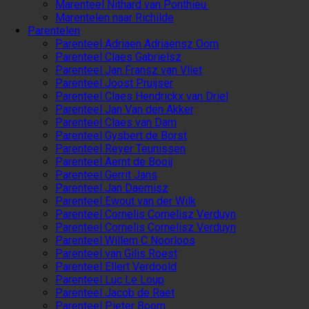
Marenteel Nithard van Ponthieu
Marentelen naar Richilde
Parentelen
Parenteel Adriaen Adriaensz Oom
Parenteel Claes Gabrielsz
Parenteel Jan Fransz van Vliet
Parenteel Joost Pruijser
Parenteel Claes Hendrickx van Driel
Parenteel Jan Van den Akker
Parenteel Claes van Dam
Parenteel Gysbert de Borst
Parenteel Reyer Teunissen
Parenteel Aernt de Booij
Parenteel Gerrit Jans
Parenteel Jan Daemisz
Parenteel Ewout van der Wilk
Parenteel Cornelis Cornelisz Verduyn
Parenteel Cornelis Cornelisz Verduyn
Parenteel Willem C Noorloos
Parenteel van Gilis Roest
Parenteel Ellert Verdoold
Parenteel Luc Le Loup
Parenteel Jacob de Raet
Parenteel Pieter Boom