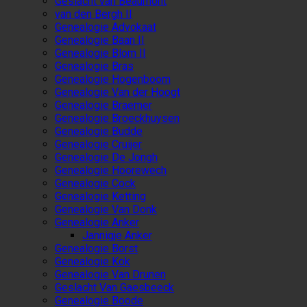
Geslacht van Beaumont
van den Bergh II
Genealogie Advokaat
Genealogie Baan II
Genealogie Blom II
Genealogie Bras
Genealogie Hogenboom
Genealogie Van der Hoogt
Genealogie Braemer
Genealogie Broeckhuysen
Genealogie Budde
Genealogie Cruijer
Genealogie De Jongh
Genealogie Hoorewech
Genealogie Cock
Genealogie Ketting
Genealogie Van Donk
Genealogie Anker
Jannigje Anker
Genealogie Borst
Genealogie Kok
Genealogie Van Drunen
Geslacht Van Gaesbeeck
Genealogie Boode