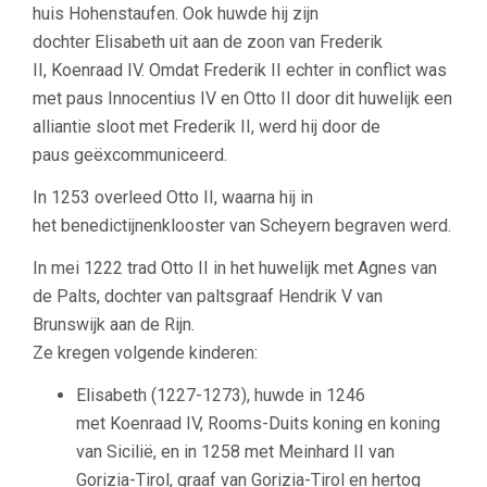
huis Hohenstaufen. Ook huwde hij zijn
dochter Elisabeth uit aan de zoon van Frederik
II, Koenraad IV. Omdat Frederik II echter in conflict was
met paus Innocentius IV en Otto II door dit huwelijk een
alliantie sloot met Frederik II, werd hij door de
paus geëxcommuniceerd.
In 1253 overleed Otto II, waarna hij in
het benedictijnenklooster van Scheyern begraven werd.
In mei 1222 trad Otto II in het huwelijk met Agnes van
de Palts, dochter van paltsgraaf Hendrik V van
Brunswijk aan de Rijn.
Ze kregen volgende kinderen:
Elisabeth (1227-1273), huwde in 1246
met Koenraad IV, Rooms-Duits koning en koning
van Sicilië, en in 1258 met Meinhard II van
Gorizia-Tirol, graaf van Gorizia-Tirol en hertog