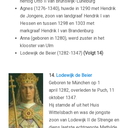
hertog Otto II van Brunswijk-Lüneburg
Agnes (1276-1340), huwde in 1290 met Hendrik
de Jongere, zoon van landgraaf Hendrik I van
Hessen en tussen 1298 en 1303 met
markgraaf Hendrik I van Brandenburg
Anna (geboren in 1280), werd zuster in het
klooster van Ulm
Lodewijk de Beier (1282-1347)
(Volgt 14)
14.
Lodewijk de Beier
Geboren te München op 1
april 1282, overleden te Puch, 11
oktober 1347.
Hij stamde af uit het Huis
Wittelsbach en was de jongste
zoon van Lodewijk II de Strenge en
diens laatste echtgenote Mathilde