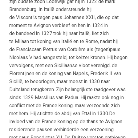
zijn oudste zoon Lodewijk gaf hij in 1322 de mark
Brandenburg. In Italië ondersteunde hij
de Visconti’s tegen paus Johannes XXII, die op dat
moment te Avignon verbleef en hen in 1324 in
de bandeed.In 1327 trok hij naar Italië, liet zich
te Milaan tot koning van Italië en te Rome, nadat hij
de Franciscaan Petrus van Corbière als (tegen)paus
Nicolaas V had aangesteld, tot keizer kronen. Hij begon
vervolgens, met een Siciliaanse vloot verenigd, de
Florentijnen en de koning van Napels, Frederik II van
Sicilië, te beoorlogen, maar moest in 1330 naar
Duitsland terugkeren. Zijn belangrijkste raadgever was
sinds 1329 Marsilius van Padua. Hij raakte ook nog in
conflict met de Franse koning, maar verzoende zich
met hem. Hij stichtte de abdij van Ettal in 1330.De
invloed van de Franse koning op de thans te Avignon
residerende pausen verhinderde een verzoening
met paus Benedictus XII. De Duitse vorsten onthieven