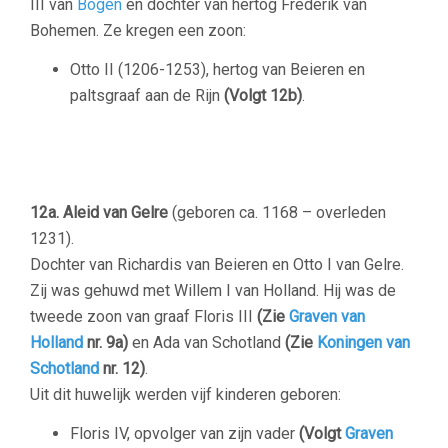
III van
Bogen
en dochter van hertog Frederik van
Bohemen. Ze kregen een zoon:
Otto II (1206-1253), hertog van Beieren en
paltsgraaf aan de Rijn
(Volgt 12b)
.
12a. Aleid van Gelre
(geboren ca. 1168 – overleden
1231).
Dochter van Richardis van Beieren en Otto I van Gelre.
Zij was gehuwd met Willem I van Holland. Hij was de
tweede zoon van graaf Floris III
(Zie
Graven van
Holland
nr. 9a)
en Ada van Schotland
(Zie
Koningen van
Schotland
nr. 12)
.
Uit dit huwelijk werden vijf kinderen geboren:
Floris IV, opvolger van zijn vader
(Volgt
Graven