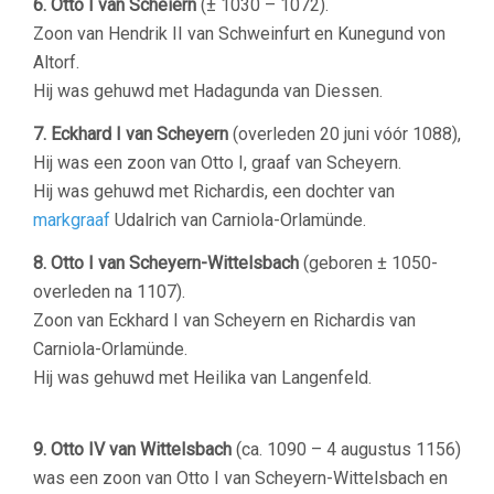
6. Otto I van Scheiern
(
± 1030 – 1072).
Zoon van Hendrik II van Schweinfurt en Kunegund von
Altorf.
Hij was gehuwd met Hadagunda van Diessen.
7. Eckhard I van
Scheyern
(overleden 20 juni vóór 1088),
Hij was een zoon van Otto I, graaf van Scheyern.
Hij was gehuwd met Richardis, een dochter van
markgraaf
Udalrich van Carniola-Orlamünde.
8. Otto I van Scheyern-Wittelsbach
(geboren
± 1050-
overleden na 1107).
Zoon van
Eckhard I van Scheyern en Richardis van
Carniola-Orlamünde.
Hij was gehuwd met Heilika van Langenfeld.
9. Otto IV van Wittelsbach
(ca. 1090 – 4 augustus 1156)
was een zoon van Otto I van Scheyern-Wittelsbach en