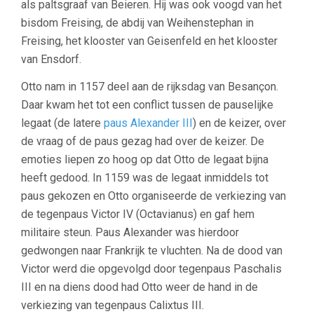
als paltsgraaf van Beieren. Hij was ook voogd van het
bisdom Freising, de abdij van Weihenstephan in
Freising, het klooster van Geisenfeld en het klooster
van Ensdorf.
Otto nam in 1157 deel aan de rijksdag van Besançon.
Daar kwam het tot een conflict tussen de pauselijke
legaat (de latere
paus Alexander III
) en de keizer, over
de vraag of de paus gezag had over de keizer. De
emoties liepen zo hoog op dat Otto de legaat bijna
heeft gedood. In 1159 was de legaat inmiddels tot
paus gekozen en Otto organiseerde de verkiezing van
de tegenpaus Victor IV (Octavianus) en gaf hem
militaire steun. Paus Alexander was hierdoor
gedwongen naar Frankrijk te vluchten. Na de dood van
Victor werd die opgevolgd door tegenpaus Paschalis
III en na diens dood had Otto weer de hand in de
verkiezing van tegenpaus Calixtus III.