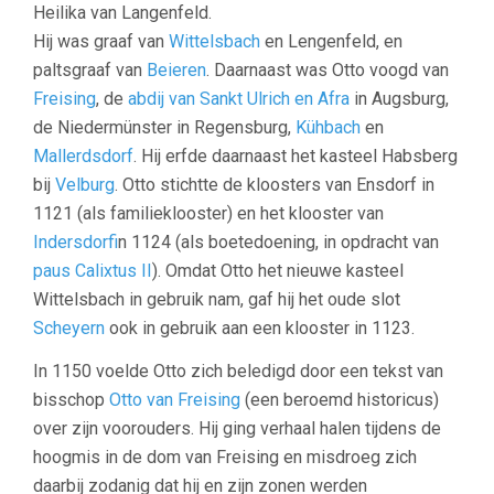
Heilika van Langenfeld.
Hij was graaf van
Wittelsbach
en Lengenfeld, en
paltsgraaf van
Beieren
. Daarnaast was Otto voogd van
Freising
, de
abdij van Sankt Ulrich en Afra
in Augsburg,
de Niedermünster in Regensburg,
Kühbach
en
Mallerdsdorf
. Hij erfde daarnaast het kasteel Habsberg
bij
Velburg
. Otto stichtte de kloosters van Ensdorf in
1121 (als familieklooster) en het klooster van
Indersdorf
in 1124 (als boetedoening, in opdracht van
paus Calixtus II
). Omdat Otto het nieuwe kasteel
Wittelsbach in gebruik nam, gaf hij het oude slot
Scheyern
ook in gebruik aan een klooster in 1123.
In 1150 voelde Otto zich beledigd door een tekst van
bisschop
Otto van Freising
(een beroemd historicus)
over zijn voorouders. Hij ging verhaal halen tijdens de
hoogmis in de dom van Freising en misdroeg zich
daarbij zodanig dat hij en zijn zonen werden