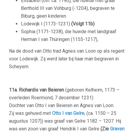
Elisabeth (ovl. ca. 1190), die huwde met graaf
Berthold III van Vohburg (-1204), begraven te
Biburg, geen kinderen
Lodewijk I (1173-1231)
(Volgt 11b)
Sophia (1171-1238), die huwde met landgraaf
Herman I van Thüringen (1155-1217),
Na de dood van Otto trad Agnes van Loon op als regent
voor Lodewijk. Zij werd later bij haar man begraven in
Scheyern.
11a. Richardis van Beieren
(geboren Kelheim, 1173 –
overleden Roermond, 7 december 1231)
Dochter van Otto I van Beieren en Agnes van Loon.
Zij was gehuwd met
Otto I van Gelre
, (ca. 1150 – 25
augustus 1207)) was graaf van Gelre 1182 – 1207. Hij
was een zoon van graaf Hendrik I van Gelre
(Zie
Graven