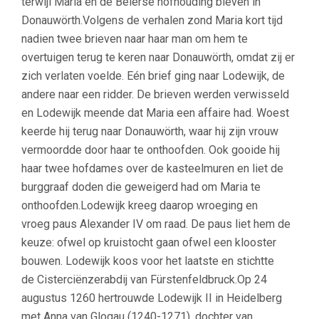
terwijl Maria en de Beierse hofhouding bleven in
Donauwörth.Volgens de verhalen zond Maria kort tijd
nadien twee brieven naar haar man om hem te
overtuigen terug te keren naar Donauwörth, omdat zij er
zich verlaten voelde. Eén brief ging naar Lodewijk, de
andere naar een ridder. De brieven werden verwisseld
en Lodewijk meende dat Maria een affaire had. Woest
keerde hij terug naar Donauwörth, waar hij zijn vrouw
vermoordde door haar te onthoofden. Ook gooide hij
haar twee hofdames over de kasteelmuren en liet de
burggraaf doden die geweigerd had om Maria te
onthoofden.Lodewijk kreeg daarop wroeging en
vroeg paus Alexander IV om raad. De paus liet hem de
keuze: ofwel op kruistocht gaan ofwel een klooster
bouwen. Lodewijk koos voor het laatste en stichtte
de Cisterciënzerabdij van Fürstenfeldbruck.Op 24
augustus 1260 hertrouwde Lodewijk II in Heidelberg
met Anna van Glogau (1240-1271), dochter van