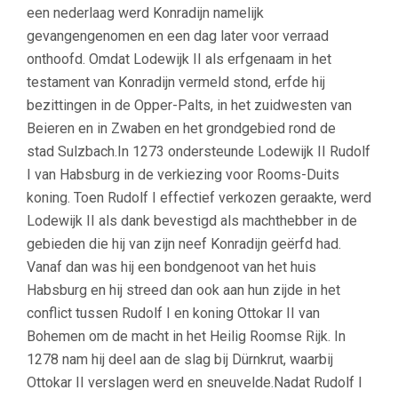
een nederlaag werd Konradijn namelijk
gevangengenomen en een dag later voor verraad
onthoofd. Omdat Lodewijk II als erfgenaam in het
testament van Konradijn vermeld stond, erfde hij
bezittingen in de Opper-Palts, in het zuidwesten van
Beieren en in Zwaben en het grondgebied rond de
stad Sulzbach.In 1273 ondersteunde Lodewijk II Rudolf
I van Habsburg in de verkiezing voor Rooms-Duits
koning. Toen Rudolf I effectief verkozen geraakte, werd
Lodewijk II als dank bevestigd als machthebber in de
gebieden die hij van zijn neef Konradijn geërfd had.
Vanaf dan was hij een bondgenoot van het huis
Habsburg en hij streed dan ook aan hun zijde in het
conflict tussen Rudolf I en koning Ottokar II van
Bohemen om de macht in het Heilig Roomse Rijk. In
1278 nam hij deel aan de slag bij Dürnkrut, waarbij
Ottokar II verslagen werd en sneuvelde.Nadat Rudolf I