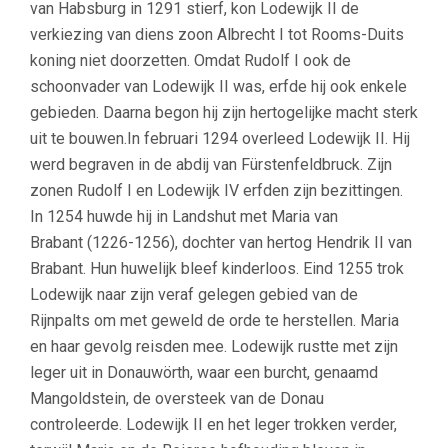
van Habsburg in 1291 stierf, kon Lodewijk II de
verkiezing van diens zoon Albrecht I tot Rooms-Duits
koning niet doorzetten. Omdat Rudolf I ook de
schoonvader van Lodewijk II was, erfde hij ook enkele
gebieden. Daarna begon hij zijn hertogelijke macht sterk
uit te bouwen.In februari 1294 overleed Lodewijk II. Hij
werd begraven in de abdij van Fürstenfeldbruck. Zijn
zonen Rudolf I en Lodewijk IV erfden zijn bezittingen.
In 1254 huwde hij in Landshut met Maria van
Brabant (1226-1256), dochter van hertog Hendrik II van
Brabant. Hun huwelijk bleef kinderloos. Eind 1255 trok
Lodewijk naar zijn veraf gelegen gebied van de
Rijnpalts om met geweld de orde te herstellen. Maria
en haar gevolg reisden mee. Lodewijk rustte met zijn
leger uit in Donauwörth, waar een burcht, genaamd
Mangoldstein, de oversteek van de Donau
controleerde. Lodewijk II en het leger trokken verder,