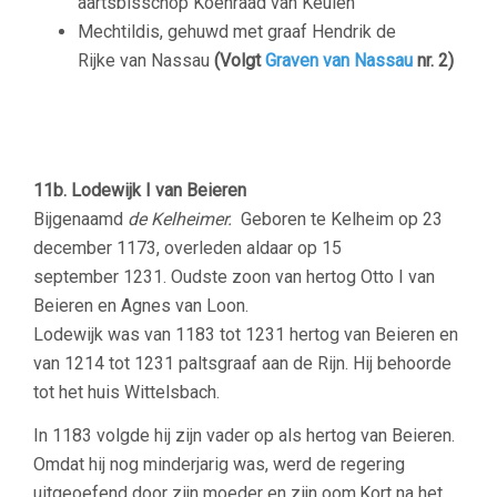
aartsbisschop Koenraad van Keulen
Mechtildis, gehuwd met graaf Hendrik de
Rijke van Nassau
(Volgt
Graven van Nassau
nr. 2)
–
11b. Lodewijk I van Beieren
Bijgenaamd
de Kelheimer.
Geboren te Kelheim op 23
december 1173, overleden aldaar op 15
september 1231. Oudste zoon van hertog Otto I van
Beieren en Agnes van Loon.
Lodewijk was van 1183 tot 1231 hertog van Beieren en
van 1214 tot 1231 paltsgraaf aan de Rijn. Hij behoorde
tot het huis Wittelsbach.
In 1183 volgde hij zijn vader op als hertog van Beieren.
Omdat hij nog minderjarig was, werd de regering
uitgeoefend door zijn moeder en zijn oom.Kort na het