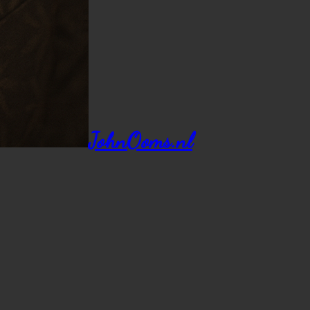
JohnOoms.nl