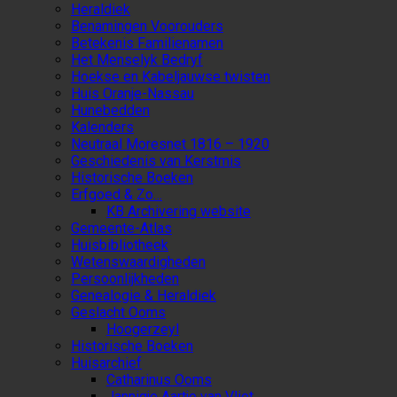
Heraldiek
Benamingen Voorouders
Betekenis Familienamen
Het Menselyk Bedryf
Hoekse en Kabeljauwse twisten
Huis Oranje-Nassau
Hunebedden
Kalenders
Neutraal Moresnet 1816 – 1920
Geschiedenis van Kerstmis
Historische Boeken
Erfgoed & Zo…
KB Archivering website
Gemeente-Atlas
Huisbibliotheek
Wetenswaardigheden
Persoonlijkheden
Genealogie & Heraldiek
Geslacht Ooms
Hoogerzeyl
Historische Boeken
Huisarchief
Catharinus Ooms
Jannigje Aartje van Vliet