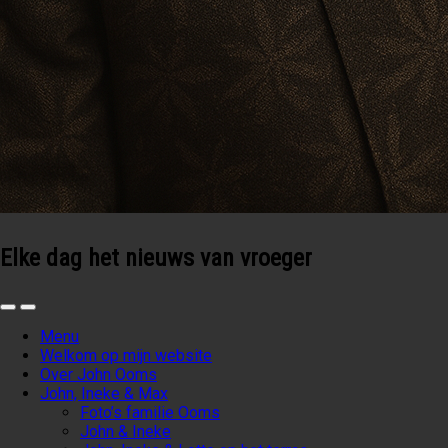
Elke dag het nieuws van vroeger
Menu
Welkom op mijn website
Over John Ooms
John, Ineke & Max
Foto’s familie Ooms
John & Ineke