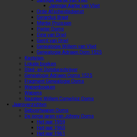
Jannigje Aartje van Vliet
Orde Afscheidsdienst
Gerardus Braat
Mijntje Pruissen
Pieter Ooms
Dina van Driel
Gerrit van Driel
Genealogie Willem van Vliet
Genealogie Adriaen Oom 1525
Kastelen,
Lokale boeken
Stad- en Dorpbeschrijver
Genealogie Adriaen Ooms 1525
Fragment Genealogie Ooms
Wapenboeken
Wapens
Nazaten Willem Cornelisz Ooms
Jaaroverzichten
Geboortejaren Ooms
De jonge jaren van Johnny Ooms
Het jaar 1959
Het jaar 1960
Het jaar 1961