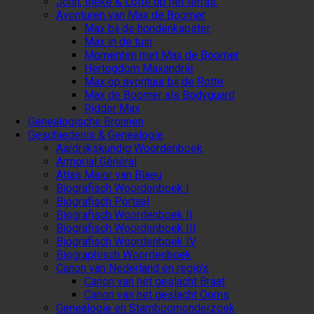
John, Ineke & Lotte op het terras.
Avonturen van Max de Boomer
Max bij de hondenkapster
Max in de tuin
Momenten met Max de Boomer
Hertogdom Maxandrië
Max op avontuur bij de Rotte
Max de Boomer als Bodyguard
Ridder Max
Genealogische Bronnen
Geschiedenis & Genealogie
Aardrijkskundig Woordenboek
Armorial Général
Atlas Maior van Blaeu
Biografisch Woordenboek I
Biografisch Portaal
Biografisch Woordenboek II
Biografisch Woordenboek III
Biografisch Woordenboek IV
Biographisch Woordenboek
Canon van Nederland en regio’s
Canon van het geslacht Braat
Canon van het geslacht Ooms
Genealogie en Stamboomonderzoek