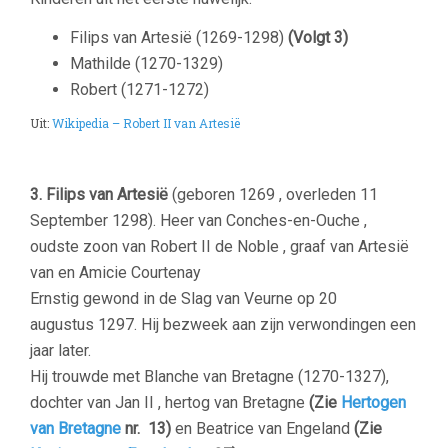
Filips van Artesië (1269-1298)
(Volgt 3)
Mathilde (1270-1329)
Robert (1271-1272)
Uit:
Wikipedia – Robert II van Artesië
–
3. Filips van Artesië
(geboren 1269 , overleden
11
September 1298
). Heer van Conches-en-Ouche ,
oudste zoon van Robert II de Noble , graaf van Artesië
van en Amicie Courtenay
Ernstig gewond in de Slag van Veurne op 20
augustus
1297.
Hij bezweek aan zijn verwondingen een
jaar later.
Hij trouwde met Blanche van Bretagne (1270-1327),
dochter van Jan II , hertog van Bretagne
(Zie
Hertogen
van Bretagne
nr. 13)
en Beatrice van Engeland
(Zie