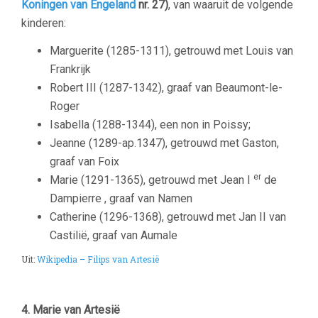
Koningen van Engeland
nr. 27)
, van waaruit de volgende
kinderen:
Marguerite (1285-1311), getrouwd met Louis van
Frankrijk
Robert III (1287-1342), graaf van Beaumont-le-
Roger
Isabella (1288-1344), een non in Poissy;
Jeanne (1289-ap.1347), getrouwd met Gaston,
graaf van Foix
er
Marie (1291-1365), getrouwd met Jean I
de
Dampierre , graaf van Namen
Catherine (1296-1368), getrouwd met Jan II van
Castilië, graaf van Aumale
Uit:
Wikipedia – Filips van Artesië
–
4. Marie van Artesië