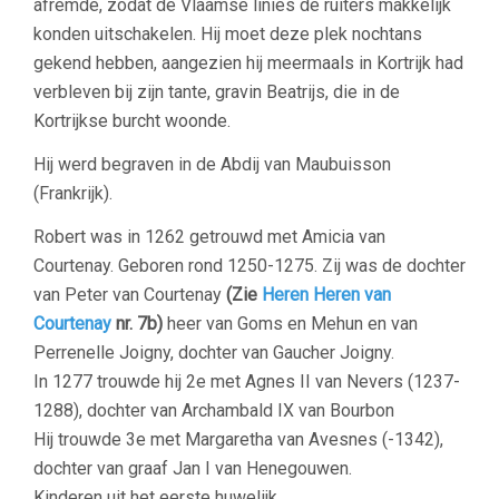
afremde, zodat de Vlaamse linies de ruiters makkelijk
konden uitschakelen. Hij moet deze plek nochtans
gekend hebben, aangezien hij meermaals in Kortrijk had
verbleven bij zijn tante, gravin Beatrijs, die in de
Kortrijkse burcht woonde.
Hij werd begraven in de Abdij van Maubuisson
(Frankrijk).
Robert was in 1262 getrouwd met Amicia van
Courtenay. Geboren rond 1250-1275. Zij was de dochter
van Peter van Courtenay
(Zie
Heren Heren van
Courtenay
nr. 7b)
heer van Goms en Mehun en van
Perrenelle Joigny, dochter van Gaucher Joigny.
In 1277 trouwde hij 2e met Agnes II van Nevers (1237-
1288), dochter van Archambald IX van Bourbon
Hij trouwde 3e met Margaretha van Avesnes (-1342),
dochter van graaf Jan I van Henegouwen.
Kinderen uit het eerste huwelijk.