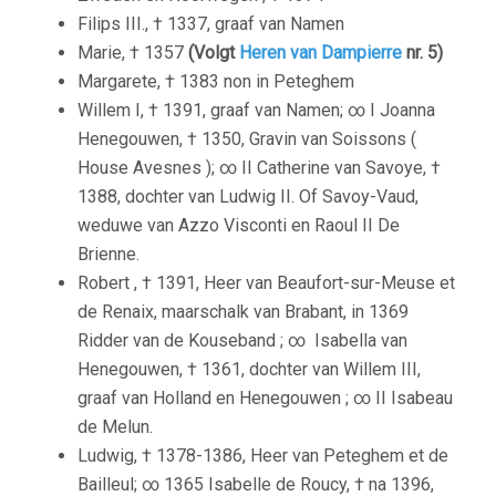
Filips III., † 1337, graaf van Namen
Marie, † 1357
(Volgt
Heren van Dampierre
nr. 5)
Margarete, † 1383 non in Peteghem
Willem I, † 1391, graaf van Namen; ∞ I Joanna
Henegouwen, † 1350, Gravin van Soissons (
House Avesnes ); ∞ II Catherine van Savoye, †
1388, dochter van Ludwig II. Of Savoy-Vaud,
weduwe van Azzo Visconti en Raoul II De
Brienne.
Robert , † 1391, Heer van Beaufort-sur-Meuse et
de Renaix, maarschalk van Brabant, in 1369
Ridder van de Kouseband ; ∞ Isabella van
Henegouwen, † 1361, dochter van Willem III,
graaf van Holland en Henegouwen ; ∞ II Isabeau
de Melun.
Ludwig, † 1378-1386, Heer van Peteghem et de
Bailleul; ∞ 1365 Isabelle de Roucy, † na 1396,