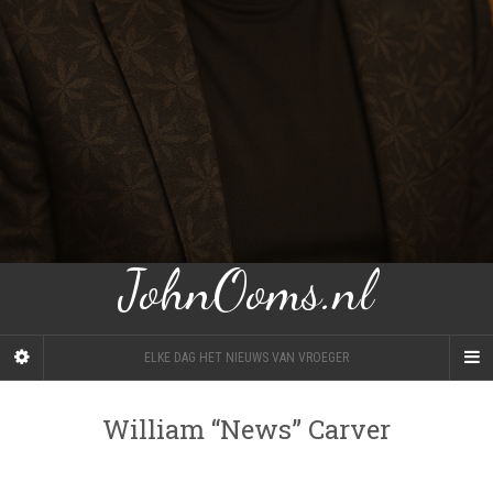
JohnOoms.nl
ELKE DAG HET NIEUWS VAN VROEGER
William “News” Carver