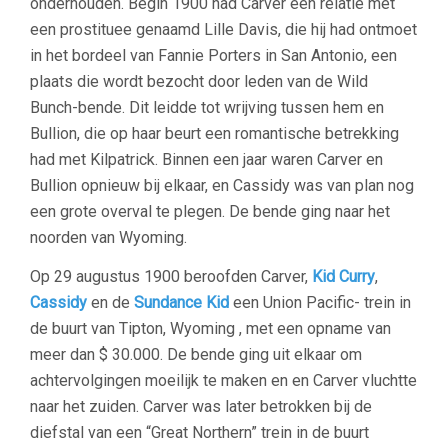
onderhouden. Begin 1900 had Carver een relatie met
een prostituee genaamd Lille Davis, die hij had ontmoet
in het bordeel van Fannie Porters in San Antonio, een
plaats die wordt bezocht door leden van de Wild
Bunch-bende. Dit leidde tot wrijving tussen hem en
Bullion, die op haar beurt een romantische betrekking
had met Kilpatrick. Binnen een jaar waren Carver en
Bullion opnieuw bij elkaar, en Cassidy was van plan nog
een grote overval te plegen. De bende ging naar het
noorden van Wyoming.
Op 29 augustus 1900 beroofden Carver,
Kid Curry
,
Cassidy
en de
Sundance Kid
een Union Pacific- trein in
de buurt van Tipton, Wyoming , met een opname van
meer dan $ 30.000. De bende ging uit elkaar om
achtervolgingen moeilijk te maken en en Carver vluchtte
naar het zuiden. Carver was later betrokken bij de
diefstal van een “Great Northern” trein in de buurt