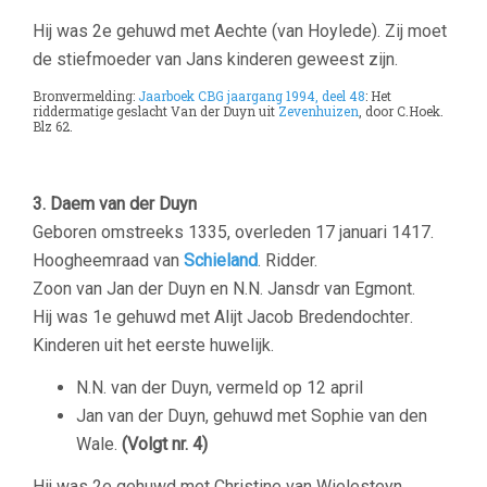
Hij was 2e gehuwd met Aechte (van Hoylede). Zij moet
de stiefmoeder van Jans kinderen geweest zijn.
Bronvermelding:
Jaarboek CBG jaargang 1994, deel 48
: Het
riddermatige geslacht Van der Duyn uit
Zevenhuizen
, door C.Hoek.
Blz 62.
–
3. Daem van der Duyn
Geboren omstreeks 1335, overleden 17 januari 1417.
Hoogheemraad van
Schieland
. Ridder.
Zoon van Jan der Duyn en N.N. Jansdr van Egmont.
Hij was 1e gehuwd met Alijt Jacob Bredendochter‏‎.
Kinderen uit het eerste huwelijk.
N.N. van der Duyn, vermeld op 12 april
Jan van der Duyn, gehuwd met Sophie van den
Wale.
(Volgt nr. 4)
Hij was 2e gehuwd met Christine van Wielesteyn