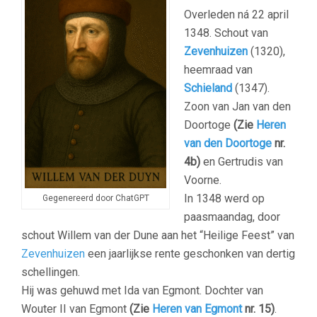
Overleden ná 22 april
1348. Schout van
Zevenhuizen
(1320),
heemraad van
Schieland
(1347).
Zoon van Jan van den
Doortoge
(Zie
Heren
van den Doortoge
nr.
4b)
en Gertrudis van
Voorne.
In 1348 werd op
Gegenereerd door ChatGPT
paasmaandag, door
schout Willem van der Dune aan het “Heilige Feest” van
Zevenhuizen
een jaarlijkse rente geschonken van dertig
schellingen.
Hij was gehuwd met Ida van Egmont. Dochter van
Wouter II van Egmont
(Zie
Heren van Egmont
nr. 15)
.