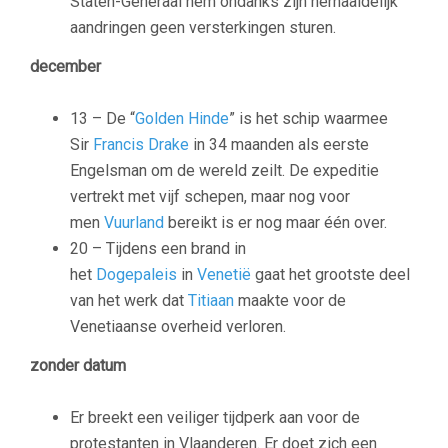
Staten-Generaal hem ondanks zijn herhaaldelijk
aandringen geen versterkingen sturen.
december
13 – De “
Golden Hinde
” is het schip waarmee
Sir
Francis Drake
in 34 maanden als eerste
Engelsman om de wereld zeilt. De expeditie
vertrekt met vijf schepen, maar nog voor
men
Vuurland
bereikt is er nog maar één over.
20 – Tijdens een brand in
het
Dogepaleis
in
Venetië
gaat het grootste deel
van het werk dat
Titiaan
maakte voor de
Venetiaanse overheid verloren.
zonder datum
Er breekt een veiliger tijdperk aan voor de
protestanten in Vlaanderen. Er doet zich een