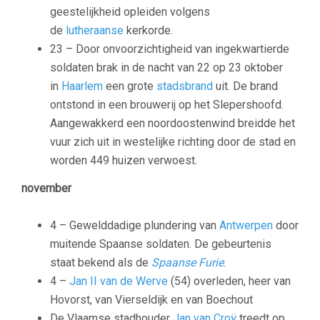
geestelijkheid opleiden volgens
de
lutheraanse
kerkorde.
23 – Door onvoorzichtigheid van ingekwartierde
soldaten brak in de nacht van 22 op 23 oktober
in
Haarlem
een grote
stadsbrand
uit. De brand
ontstond in een brouwerij op het Slepershoofd.
Aangewakkerd een noordoostenwind breidde het
vuur zich uit in westelijke richting door de stad en
worden 449 huizen verwoest.
november
4 – Gewelddadige plundering van
Antwerpen
door
muitende Spaanse soldaten. De gebeurtenis
staat bekend als de
Spaanse Furie
.
4 –
Jan II van de Werve
(54) overleden, heer van
Hovorst, van Vierseldijk en van Boechout
De Vlaamse stadhouder
Jan van Croÿ
treedt op