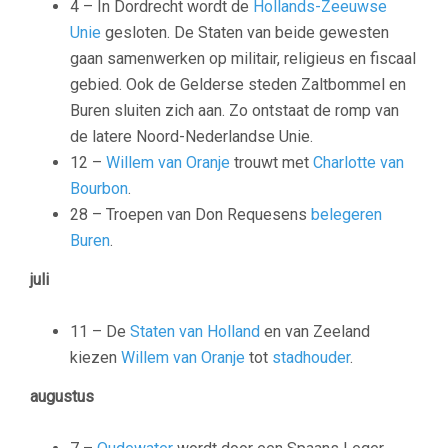
4 – In Dordrecht wordt de
Hollands-Zeeuwse
Unie
gesloten. De Staten van beide gewesten
gaan samenwerken op militair, religieus en fiscaal
gebied. Ook de Gelderse steden Zaltbommel en
Buren sluiten zich aan. Zo ontstaat de romp van
de latere Noord-Nederlandse Unie.
12 –
Willem van Oranje
trouwt met
Charlotte van
Bourbon
.
28 – Troepen van
Don Requesens
belegeren
Buren
.
juli
11 – De
Staten van Holland
en van Zeeland
kiezen
Willem van Oranje
tot
stadhouder
.
augustus