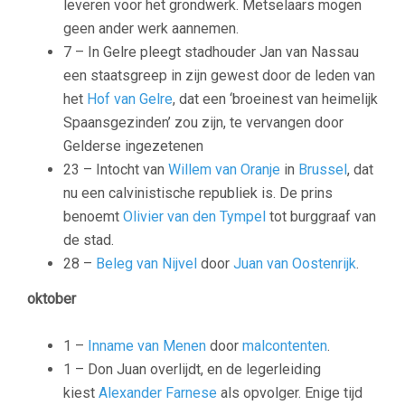
leveren voor het grondwerk. Metselaars mogen
geen ander werk aannemen.
7 – In Gelre pleegt stadhouder Jan van Nassau
een staatsgreep in zijn gewest door de leden van
het
Hof van Gelre
, dat een ‘broeinest van heimelijk
Spaansgezinden’ zou zijn, te vervangen door
Gelderse ingezetenen
23 – Intocht van
Willem van Oranje
in
Brussel
, dat
nu een calvinistische republiek is. De prins
benoemt
Olivier van den Tympel
tot burggraaf van
de stad.
28 –
Beleg van Nijvel
door
Juan van Oostenrijk
.
oktober
1 –
Inname van Menen
door
malcontenten
.
1 – Don Juan overlijdt, en de legerleiding
kiest
Alexander Farnese
als opvolger. Enige tijd