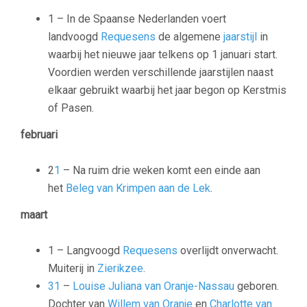
1 – In de Spaanse Nederlanden voert
landvoogd
Requesens
de algemene
jaarstijl
in
waarbij het nieuwe jaar telkens op 1 januari start.
Voordien werden verschillende jaarstijlen naast
elkaar gebruikt waarbij het jaar begon op Kerstmis
of Pasen.
februari
2
1
– Na ruim drie weken komt een einde aan
het
Beleg van Krimpen aan de Lek
.
maart
1 – Langvoogd
Requesens
overlijdt onverwacht.
Muiterij in
Zierikzee
.
31
–
Louise Juliana van Oranje-Nassau
geboren.
Dochter van
Willem van Oranje
en
Charlotte van