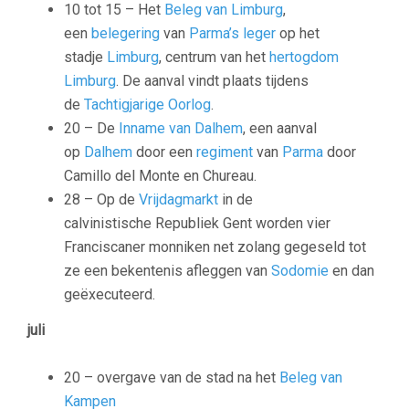
10 tot 15 – Het
Beleg van Limburg
,
een
belegering
van
Parma’s
leger
op het
stadje
Limburg
, centrum van het
hertogdom
Limburg
. De aanval vindt plaats tijdens
de
Tachtigjarige Oorlog
.
20 – De
Inname van Dalhem
, een aanval
op
Dalhem
door een
regiment
van
Parma
door
Camillo del Monte en Chureau.
28 – Op de
Vrijdagmarkt
in de
calvinistische
Republiek Gent
worden vier
Franciscaner monniken net zolang gegeseld tot
ze een bekentenis afleggen van
Sodomie
en dan
geëxecuteerd.
juli
20 – overgave van de stad na het
Beleg van
Kampen