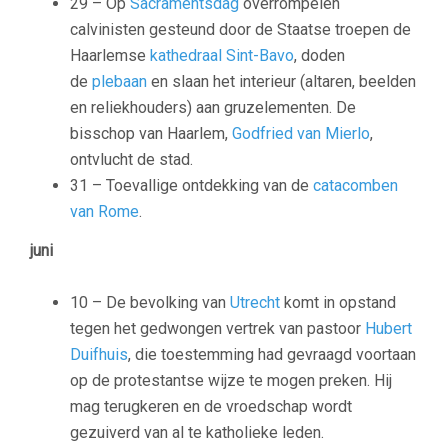
29 – Op
Sacramentsdag
overrompelen
calvinisten gesteund door de Staatse troepen de
Haarlemse
kathedraal Sint-Bavo
, doden
de
plebaan
en slaan het interieur (altaren, beelden
en reliekhouders) aan gruzelementen. De
bisschop van Haarlem,
Godfried van Mierlo
,
ontvlucht de stad.
31 – Toevallige ontdekking van de
catacomben
van Rome
.
juni
10 – De bevolking van
Utrecht
komt in opstand
tegen het gedwongen vertrek van pastoor
Hubert
Duifhuis
, die toestemming had gevraagd voortaan
op de protestantse wijze te mogen preken. Hij
mag terugkeren en de vroedschap wordt
gezuiverd van al te katholieke leden.