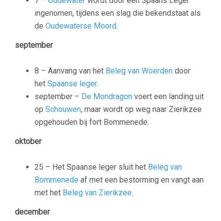
7 –
Oudewater
wordt door een Spaans Leger
ingenomen, tijdens een slag die bekendstaat als
de
Oudewaterse Moord
.
september
8 – Aanvang van het
Beleg van Woerden
door
het
Spaanse leger
.
september –
De Mondragon
voert een landing uit
op
Schouwen
, maar wordt op weg naar Zierikzee
opgehouden bij
fort Bommenede
.
oktober
25 – Het Spaanse leger sluit het
Beleg van
Bommenede
af met een bestorming en vangt aan
met het
Beleg van Zierikzee
.
december