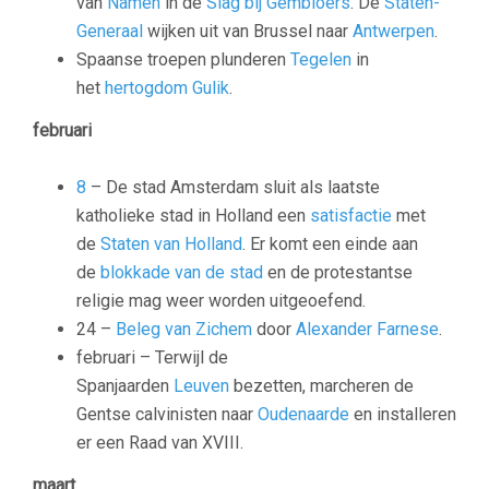
van
Namen
in de
Slag bij Gembloers
. De
Staten-
Generaal
wijken uit van Brussel naar
Antwerpen
.
Spaanse troepen plunderen
Tegelen
in
het
hertogdom Gulik
.
februari
8
– De stad Amsterdam sluit als laatste
katholieke stad in Holland een
satisfactie
met
de
Staten van Holland
. Er komt een einde aan
de
blokkade van de stad
en de protestantse
religie mag weer worden uitgeoefend.
24 –
Beleg van Zichem
door
Alexander Farnese
.
februari – Terwijl de
Spanjaarden
Leuven
bezetten, marcheren de
Gentse calvinisten naar
Oudenaarde
en installeren
er een Raad van XVIII.
maart