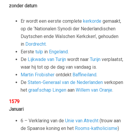
zonder datum
Er wordt een eerste complete
kerkorde
gemaakt,
op de ‘Nationalen Synodi der Nederlandischen
Duytschen ende Walschen Kerkcken’, gehouden
in
Dordrecht
.
Eerste
tulp
in
Engeland
.
De
Lijkwade van Turijn
wordt naar
Turijn
verplaatst,
waar hij tot op de dag van vandaag is.
Martin Frobisher
ontdekt
Baffineiland
.
De
Staten-Generaal van de Nederlanden
verkopen
het
graafschap Lingen
aan
Willem van Oranje
.
1579
Januari
6 – Verklaring van de
Unie van Atrecht
(trouw aan
de Spaanse koning en het
Rooms-katholicisme
)