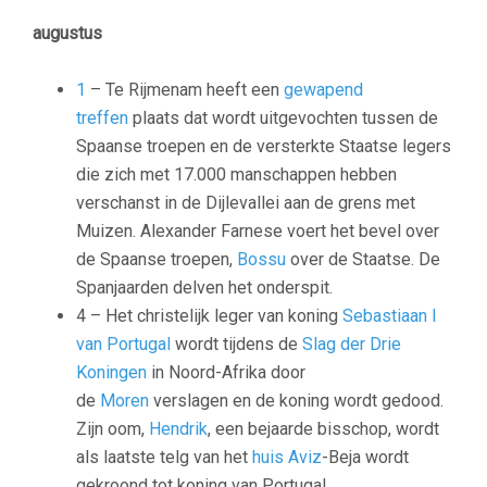
augustus
1
– Te Rijmenam heeft een
gewapend
treffen
plaats dat wordt uitgevochten tussen de
Spaanse troepen en de versterkte Staatse legers
die zich met 17.000 manschappen hebben
verschanst in de Dijlevallei aan de grens met
Muizen. Alexander Farnese voert het bevel over
de Spaanse troepen,
Bossu
over de Staatse. De
Spanjaarden delven het onderspit.
4 – Het christelijk leger van koning
Sebastiaan I
van Portugal
wordt tijdens de
Slag der Drie
Koningen
in Noord-Afrika door
de
Moren
verslagen en de koning wordt gedood.
Zijn oom,
Hendrik
, een bejaarde bisschop, wordt
als laatste telg van het
huis Aviz
-Beja wordt
gekroond tot koning van Portugal.