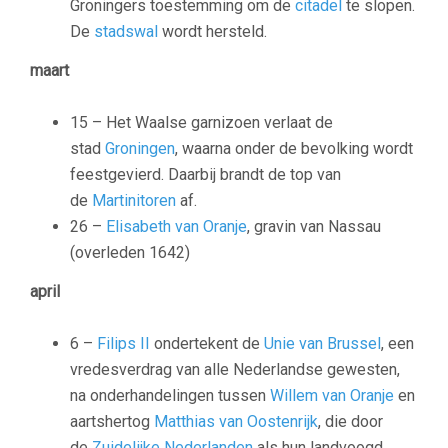
Groningers toestemming om de
citadel
te slopen.
De
stadswal
wordt hersteld.
maart
15 – Het Waalse garnizoen verlaat de
stad
Groningen
, waarna onder de bevolking wordt
feestgevierd. Daarbij brandt de top van
de
Martinitoren
af.
26 –
Elisabeth van Oranje
, gravin van Nassau
(overleden 1642)
april
6 –
Filips II
ondertekent de
Unie van Brussel
, een
vredesverdrag van alle Nederlandse gewesten,
na onderhandelingen tussen
Willem van Oranje
en
aartshertog
Matthias van Oostenrijk
, die door
de
Zuidelijke Nederlanden
als hun landvoogd