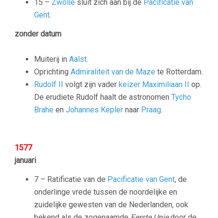
15 –
Zwolle
sluit zich aan bij de
Pacificatie van
Gent
.
zonder datum
Muiterij in
Aalst
.
Oprichting
Admiraliteit van de Maze
te Rotterdam.
Rudolf II
volgt zijn vader
keizer Maximiliaan II
op.
De erudiete Rudolf haalt de astronomen
Tycho
Brahe
en
Johannes Kepler
naar
Praag
.
1577
januari
7 – Ratificatie van de
Pacificatie van Gent
, de
onderlinge vrede tussen de noordelijke en
zuidelijke gewesten van de Nederlanden, ook
bekend als de zogenaamde
Eerste Unie
door de