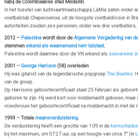
nabij de Colombiaanse stad Medellín.
In het toestel van luchtvaartmaatschappij LaMia zaten onder 
voetbalclub Chapecoense, uit de hoogste voetbaldivisie in Br
autoriteiten zouden zes personen, onder wie drie voetballers,
2012 –
Palestina
wordt door de
Algemene Vergadering van de
stemmen
erkend als waarnemend niet-lidstaat
.
Palestina wordt daarmee door de VN erkend als
soevereine s
2001 –
George Harrison
(58) overleden
Hij was gitarist van de legendarische popgroep
The Beatles
.
H
van de groep.
Op Harrisons geboortecertificaat staat 25 februari als geboort
geboren te zijn. Hij werd kort voor middernacht geboren, maar 
vroedvrouw het geboortecertificaat na middernacht in met de 
1993 – Totale
maansverduistering
.
De verduistering heeft een grootte van 1.09 in de
kernschadu
bij het maximum, om 07:27 uur, op een hoogte van circa 7° (in
U