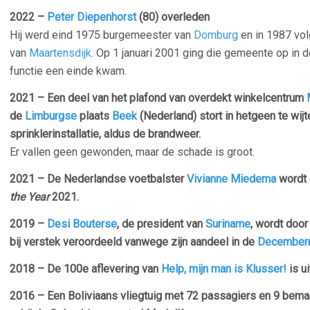
2022 –
Peter Diepenhorst
(80) overleden
Hij werd eind 1975 burgemeester van
Domburg
en in 1987 vo
van
Maartensdijk
. Op 1 januari 2001 ging die gemeente op in
functie een einde kwam.
2021 – Een deel van het plafond van overdekt winkelcentrum
de
Limburgse
plaats
Beek
(Nederland) stort in hetgeen te wijt
sprinklerinstallatie, aldus de brandweer.
Er vallen geen gewonden, maar de schade is groot.
2021 – De Nederlandse voetbalster
Vivianne Miedema
wordt 
the Year
2021.
2019 –
Desi Bouterse
, de president van
Suriname
, wordt door
bij verstek veroordeeld vanwege zijn aandeel in de
December
2018 – De 100e aflevering van
Help, mijn man is Klusser!
is u
2016 – Een Boliviaans vliegtuig met 72 passagiers en 9 bema