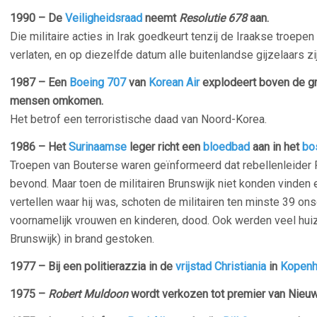
1990 – De
Veiligheidsraad
neemt
Resolutie 678
aan.
Die militaire acties in Irak goedkeurt tenzij de Iraakse troep
verlaten, en op diezelfde datum alle buitenlandse gijzelaars zij
1987 – Een
Boeing 707
van
Korean Air
explodeert boven de g
mensen omkomen.
Het betrof een terroristische daad van Noord-Korea.
1986 – Het
Surinaamse
leger richt een
bloedbad
aan in het
bo
Troepen van Bouterse waren geïnformeerd dat rebellenleider R
bevond. Maar toen de militairen Brunswijk niet konden vinden
vertellen waar hij was, schoten de militairen ten minste 39 on
voornamelijk vrouwen en kinderen, dood. Ook werden veel huiz
Brunswijk) in brand gestoken.
1977 – Bij een politierazzia in de
vrijstad Christiania
in
Kopen
1975 –
Robert Muldoon
wordt verkozen tot premier van Nieu