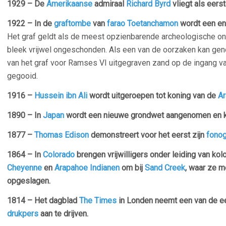
1929 – De
Amerikaanse
admiraal
Richard Byrd
vliegt als eers
1922 – In de
graftombe
van
farao
Toetanchamon
wordt een en
Het graf geldt als de meest opzienbarende archeologische on
bleek vrijwel ongeschonden. Als een van de oorzaken kan ge
van het graf voor Ramses VI uitgegraven zand op de ingang v
gegooid.
1916 –
Hussein ibn Ali
wordt uitgeroepen tot koning van de
Ar
1890 – In
Japan
wordt een nieuwe grondwet aangenomen en 
1877 –
Thomas Edison
demonstreert voor het eerst zijn
fonog
1864 – In
Colorado
brengen vrijwilligers onder leiding van kol
Cheyenne
en
Arapahoe
Indianen
om bij
Sand Creek
, waar ze 
opgeslagen.
1814 – Het dagblad
The Times
in Londen neemt een van de e
drukpers
aan te drijven.