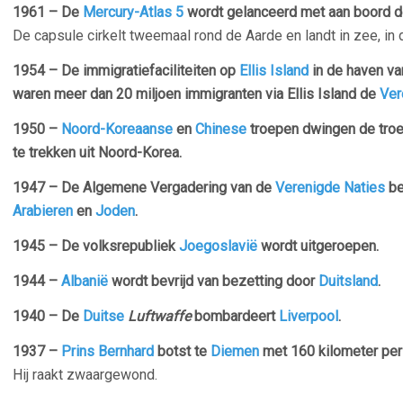
1961 – De
Mercury-Atlas 5
wordt gelanceerd met aan boord 
De capsule cirkelt tweemaal rond de Aarde en landt in zee, in 
1954 – De immigratiefaciliteiten op
Ellis Island
in de haven v
waren meer dan 20 miljoen immigranten via Ellis Island de
Ver
1950 –
Noord-Koreaanse
en
Chinese
troepen dwingen de tro
te trekken uit Noord-Korea.
1947 – De Algemene Vergadering van de
Verenigde Naties
be
Arabieren
en
Joden
.
1945 – De volksrepubliek
Joegoslavië
wordt uitgeroepen.
1944 –
Albanië
wordt bevrijd van bezetting door
Duitsland
.
1940 – De
Duitse
Luftwaffe
bombardeert
Liverpool
.
1937 –
Prins Bernhard
botst te
Diemen
met 160 kilometer per
Hij raakt zwaargewond.