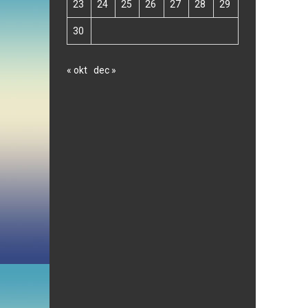
23
24
25
26
27
28
29
30
« okt
dec »