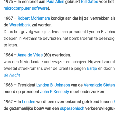
1975 – In een brief aan
Paul Allen
gebruikt
Bill Gates
voor het
microcomputer
software
).
1967 –
Robert McNamara
kondigt aan dat hij zal vertrekken a
de
Wereldbank
zal worden.
Dit is het gevolg van zijn advies aan president Lyndon B. Joh
troepen in Vietnam te bevriezen, het bombarderen te beëindig
te laten.
1964 –
Anne de Vries
(60) overleden.
was een Nederlandse onderwijzer en schrijver. Hij werd voora
tweetal streekromans over de Drentse jongen
Bartje
en door h
de Nacht
.
1963 – President
Lyndon B. Johnson
van de
Verenigde Staten
moord op president
John F. Kennedy
moet onderzoeken.
1962 – In
Londen
wordt een overeenkomst getekend tussen
de gezamenlijke bouw van een
supersonisch
verkeersvliegtui