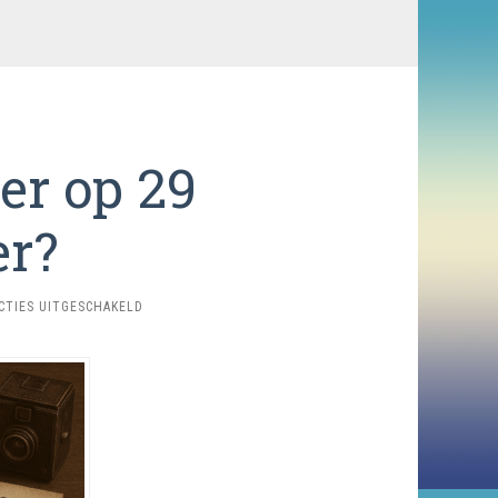
er op 29
r?
VOOR
CTIES UITGESCHAKELD
WAT
GEBEURDE
ER
OP
29
NOVEMBER?