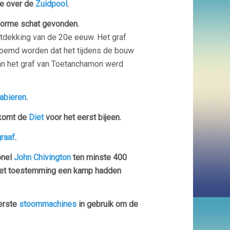
te over de
Zuidpool
.
orme schat gevonden.
tdekking van de 20e eeuw. Het graf
noemd worden dat het tijdens de bouw
an het graf van Toetanchamon werd
abieren
.
komt de
Diet
voor het eerst bijeen.
raaf
.
onel
John Chivington
ten minste 400
met toestemming een kamp hadden
erste
stoommachines
in gebruik om de