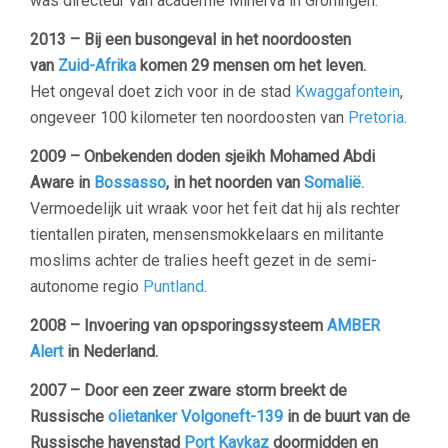
was directeur van academie Minerva in Groningen.
2013 – Bij een busongeval in het noordoosten
van
Zuid-Afrika
komen 29 mensen om het leven.
Het ongeval doet zich voor in de stad
Kwaggafontein
,
ongeveer 100 kilometer ten noordoosten van
Pretoria
.
2009 – Onbekenden doden sjeikh Mohamed Abdi
Aware in
Bossasso
, in het noorden van
Somalië.
Vermoedelijk uit wraak voor het feit dat hij als rechter
tientallen piraten, mensensmokkelaars en militante
moslims achter de tralies heeft gezet in de semi-
autonome regio
Puntland
.
2008 –
Invoering van opsporingssysteem
AMBER
Alert
in Nederland.
2007 –
Door een zeer zware storm breekt de
Russische
olietanker
Volgoneft-139
in de buurt van de
Russische havenstad
Port Kavkaz
doormidden en