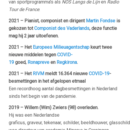
van sportprogramma’s als
NOS Langs de Lijn
en
Radio
Tour de France
.
2021 – Pianist, componist en dirigent
Martin Fondse
is
gekozen tot
Componist des Vaderlands
, deze functie
mag hij 2 jaar uitoefenen.
2021 – Het
Europees Milieuagentschap
keurt twee
nieuwe middelen tegen
COVID-
19
goed,
Ronapreve
en
Regkirona
.
2021 – Het
RIVM
meldt 16.364 nieuwe
COVID-19
-
besmettingen in het afgelopen etmaal
Een recordhoog aantal dagbesmettingen in Nederland
sinds het begin van de pandemie.
2019 – Willem (Wim) Zwiers
(98) overleden.
Hij was een Nederlandse
graficus, graveur, tekenaar, schilder, beeldhouwer, glasschil