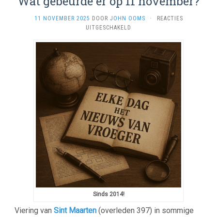
Wat gebeurde er op 11 november?
11 NOVEMBER 2025
DOOR
JOHN OOMS
·
REACTIES
VOOR
UITGESCHAKELD
WAT
GEBEURDE
ER
OP
11
NOVEMBER?
Sinds 2014!
Viering van
Sint Maarten
(overleden 397) in sommige