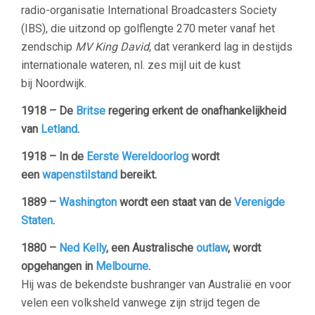
radio-organisatie International Broadcasters Society
(IBS), die uitzond op golflengte 270 meter vanaf het
zendschip
MV King David
, dat verankerd lag in destijds
internationale wateren, nl. zes mijl uit de kust
bij Noordwijk.
1918 –
De
Britse
regering erkent de onafhankelijkheid
van
Letland
.
1918 –
In de
Eerste Wereldoorlog
wordt
een
wapenstilstand
bereikt.
1889 –
Washington
wordt een staat van de
Verenigde
Staten
.
1880 –
Ned Kelly
, een Australische
outlaw
, wordt
opgehangen in
Melbourne
.
Hij was de bekendste bushranger van Australië en voor
velen een volksheld vanwege zijn strijd tegen de