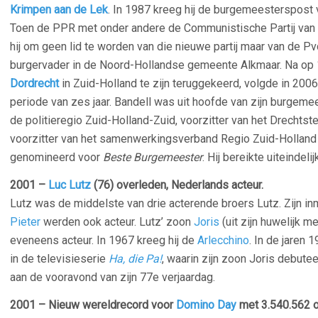
Krimpen aan de Lek
. In 1987 kreeg hij de burgemeesterspost 
Toen de PPR met onder andere de Communistische Partij van 
hij om geen lid te worden van die nieuwe partij maar van de P
burgervader in de Noord-Hollandse gemeente Alkmaar. Na op 
Dordrecht
in Zuid-Holland te zijn teruggekeerd, volgde in 200
periode van zes jaar. Bandell was uit hoofde van zijn burgem
de politieregio Zuid-Holland-Zuid, voorzitter van het Drechts
voorzitter van het samenwerkingsverband Regio Zuid-Holland 
genomineerd voor
Beste Burgemeester
. Hij bereikte uiteindeli
2001 –
Luc Lutz
(76) overleden, Nederlands acteur.
Lutz was de middelste van drie acterende broers Lutz. Zijn i
Pieter
werden ook acteur. Lutz’ zoon
Joris
(uit zijn huwelijk m
eveneens acteur. In 1967 kreeg hij de
Arlecchino
. In de jaren
in de televisieserie
Ha, die Pa!
, waarin zijn zoon Joris debutee
aan de vooravond van zijn 77e verjaardag.
2001 – Nieuw wereldrecord voor
Domino Day
met 3.540.562 o