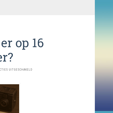
er op 16
r?
VOOR
CTIES UITGESCHAKELD
WAT
GEBEURDE
ER
OP
16
NOVEMBER?