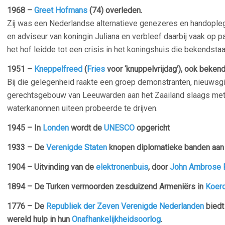
1968 –
Greet Hofmans
(74) overleden.
Zij was een Nederlandse alternatieve genezeres en handoplegs
en adviseur van koningin Juliana en verbleef daarbij vaak op 
het hof leidde tot een crisis in het koningshuis die bekendsta
1951 –
Kneppelfreed
(
Fries
voor ‘knuppelvrijdag’), ook bekend 
Bij die gelegenheid raakte een groep demonstranten, nieuwsgie
gerechtsgebouw van Leeuwarden aan het Zaailand slaags met d
waterkanonnen uiteen probeerde te drijven.
1945 – In
Londen
wordt de
UNESCO
opgericht
1933 – De
Verenigde Staten
knopen diplomatieke banden aa
1904 – Uitvinding van de
elektronenbuis
, door
John Ambrose 
1894 – De Turken vermoorden zesduizend Armeniërs in
Koerd
1776 – De
Republiek der Zeven Verenigde Nederlanden
biedt
wereld hulp in hun
Onafhankelijkheidsoorlog
.