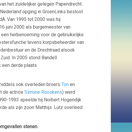
van het zuidelijker gelegen Papendrecht.
Nederland opging in GroenLinks besloot
vdA. Van 1995 tot 2000 was hij
16 juni 2000 als burgemeester van
6 een herbenoeming voor de gebruikelijke
eestersfunctie tevens korpsbeheerder van
tedenbestuur en de Drechtraad alsook
Zuid. In 2005 stond Bandell
jk een derde plaats.
nmiddels ook overleden broers
Ton
en
et de actrice
Simone Rooskens
) werd
 1990-1993 speelde hij Norbert Hogendijk
rde als zijn zoon Matthijs. Lutz overleed
mgevallen stenen.