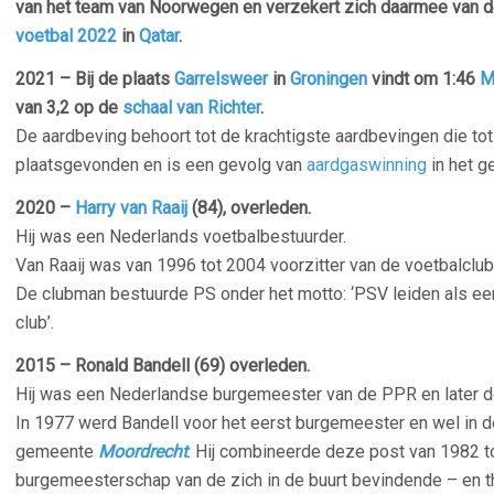
van het team van Noorwegen en verzekert zich daarmee van 
voetbal 2022
in
Qatar
.
2021 – Bij de plaats
Garrelsweer
in
Groningen
vindt om 1:46
M
van 3,2 op de
schaal van Richter
.
De aardbeving behoort tot de krachtigste aardbevingen die tot
plaatsgevonden en is een gevolg van
aardgaswinning
in het g
2020 –
Harry van Raaij
(84), overleden.
Hij was een Nederlands voetbalbestuurder.
Van Raaij was van 1996 tot 2004 voorzitter van de voetbalclu
De clubman bestuurde PS onder het motto: ‘PSV leiden als ee
club’.
2015 – Ronald Bandell (69) overleden.
Hij was een Nederlandse burgemeester van de PPR en later 
In 1977 werd Bandell voor het eerst burgemeester en wel in 
gemeente
Moordrecht
. Hij combineerde deze post van 1982 
burgemeesterschap van de zich in de buurt bevindende – en 