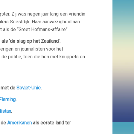
ter. Zij was negen jaar lang een vriendin
paleis Soestdijk. Haar aanwezigheid aan
at als de “Greet Hofmans-affaire”.
als ‘de slag op het Zaailand’.
rigen en journalisten voor het
e politie, toen die hen met knuppels en
n met de
Sovjet-Unie
.
Fleming
.
istan
.
 de
Amerikanen
als eerste land ter