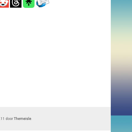
7.11 door
Themeisle
.