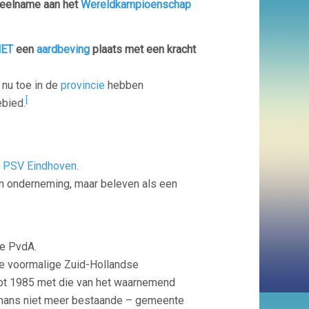
deelname aan het
Wereldkampioenschap
ET
een
aardbeving
plaats met een kracht
 nu toe in de
provincie
hebben
[
ebied.
b
PSV Eindhoven
.
n onderneming, maar beleven als een
de PvdA.
de voormalige Zuid-Hollandse
tot 1985 met die van het waarnemend
thans niet meer bestaande – gemeente