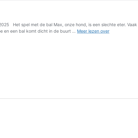
Het spel met de bal Max, onze hond, is een slechte eter. Vaak laat
Avonturen
oe en een bal komt dicht in de buurt …
Meer lezen over
van
Max
de
Boomer