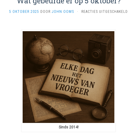
Wat gebeurde er op 5 oktober?
VOO
5 OKTOBER 2025
DOOR
JOHN OOMS
·
REACTIES UITGESCHAKELD
WAT
GEBE
ER
OP
5
OKTO
Sinds 2014!