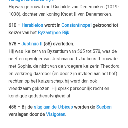
Hij was getrouwd met Gunhilde van Denemarken (1019-
1038), dochter van koning Knoet II van Denemarken.
610 –
Herakleios
wordt in
Constantinopel
gekroond tot
keizer van het
Byzantijnse Rijk
.
578 –
Justinus II
(58) overleden.
Hij was keizer van Byzantium van 565 tot 578, was de
neef en opvolger van Justinianus I. Justinus II trouwde
met Sophia, de nicht van de vroegere keizerin Theodora
en verkreeg daardoor (en door zijn invloed aan het hof)
rechten op het keizerschap, hij werd dan ook
vreedzaam gekozen. Hij sprak persoonlijk recht en
kondigde godsdienstvrijheid af.
456 – Bij de
slag aan de Urbicus
worden de
Sueben
verslagen door de
Visigoten
.