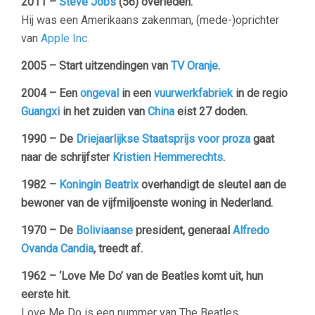
2011 –
Steve Jobs
(56) overleden.
Hij was een Amerikaans zakenman, (mede-)oprichter
van
Apple Inc.
2005 –
Start uitzendingen van
TV Oranje
.
2004 – Een
ongeval
in een
vuurwerkfabriek
in de regio
Guangxi
in het zuiden van
China
eist 27 doden.
1990 – De
Driejaarlijkse Staatsprijs voor proza
gaat
naar de schrijfster
Kristien Hemmerechts
.
1982 –
Koningin Beatrix
overhandigt de sleutel aan de
bewoner van de vijfmiljoenste woning in Nederland.
1970 – De
Boliviaanse
president, generaal
Alfredo
Ovanda Candia
, treedt af.
1962 – ‘Love Me Do’ van de Beatles komt uit, hun
eerste hit.
Love Me Do is een nummer van The Beatles,