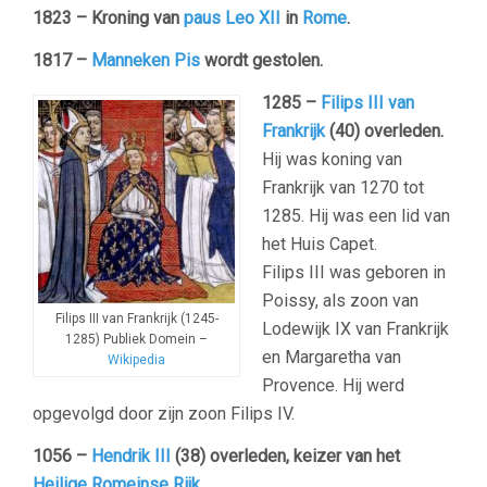
1823 – Kroning van
paus Leo XII
in
Rome
.
1817 –
Manneken Pis
wordt gestolen.
1285 –
Filips III van
Frankrijk
(40) overleden.
Hij was koning van
Frankrijk van 1270 tot
1285. Hij was een lid van
het Huis Capet.
Filips III was geboren in
Poissy, als zoon van
Filips III van Frankrijk (1245-
Lodewijk IX van Frankrijk
1285) Publiek Domein –
en Margaretha van
Wikipedia
Provence. Hij werd
opgevolgd door zijn zoon Filips IV.
1056 –
Hendrik III
(38) overleden, keizer van het
Heilige Romeinse Rijk
.